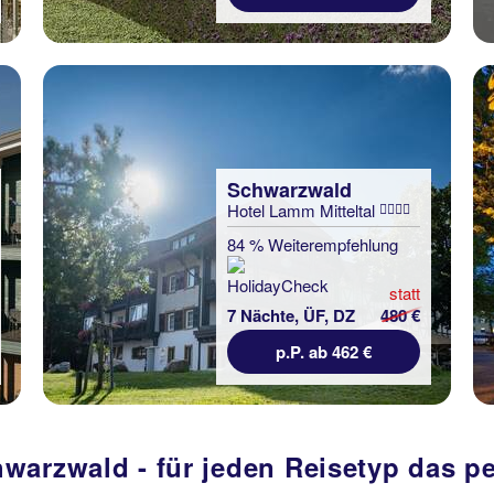
Schwarzwald
Hotel Lamm Mitteltal
84 % Weiterempfehlung
statt
7 Nächte, ÜF, DZ
480 €
p.P. ab 462 €
warzwald - für jeden Reisetyp das p