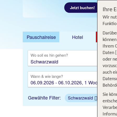
Jetzt buchen!
Jetzt ab 60 €
Ihre 
Wir nut
Funktio
Darüber
Pauschalreise
Hotel
DEAL
können 
Ihrem 
Ausfl
Daten [
Wo soll es hin gehen?
oder ne
vorzus
auch ei
Wann & wie lange?
Datensc
06.09.2026 - 06.10.2026, 1 Woche
Behörd
Sie kön
Gewählte Filter:
Schwarzwald
entsche
Verarbe
S
Informa