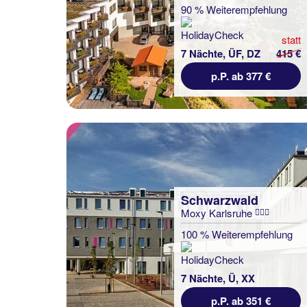
90 % Weiterempfehlung
statt
7 Nächte, ÜF, DZ
415 €
p.P. ab 377 €
Schwarzwald
Moxy Karlsruhe
100 % Weiterempfehlung
7 Nächte, Ü, XX
p.P. ab 351 €