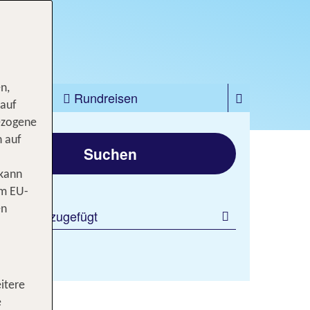
n,
zfahrten
Rundreisen
 auf
ezogene
gen
n auf
Suchen
 kann
om EU-
en
 Filter hinzugefügt
itere
dies
e