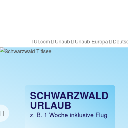
TUI.com
Urlaub
Urlaub Europa
Deutsc
SCHWARZWALD
SCHWARZWALD
URLAUB
URLAUB
z.B. 1 Nacht ohne Flug
z. B. 1 Woche inklusive Flug
Previous