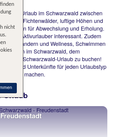
 finden
? Dann ist Urlaub im Schwarzwald zwischen
idung
, dichte Fichtenwälder, luftige Höhen und
Bedingungen für Abwechslung und Erholung.
h nicht
ers für Aktivurlauber interessant. Zudem
us.
b stehen Wandern und Wellness, Schwimmen
nen
bsregionen im Schwarzwald, dem
ookies
nen ersten Schwarzwald-Urlaub zu buchen!
täten und Unterkünfte für jeden Urlaubstyp
nter Urlaub machen.
immen
d Urlaub
Freudenstadt