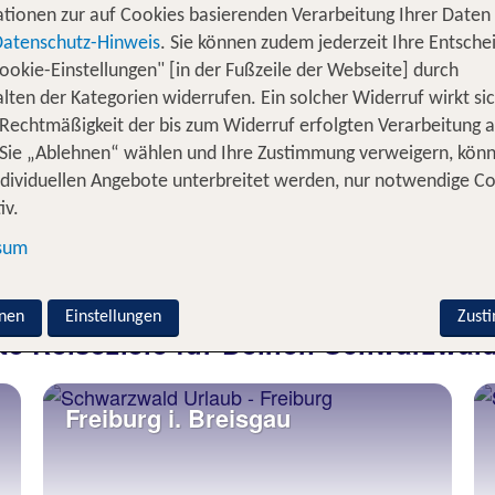
tionen zur auf Cookies basierenden Verarbeitung Ihrer Daten
l Zeit zum Entspannen in herrlicher Landschaft gefällig
Datenschutz-Hinweis
. Sie können zudem jederzeit Ihre Entsche
ielleicht genau Dein Ding: Malerisch gelegene Städtchen
ookie-Einstellungen" [in der Fußzeile der Webseite] durch
B. dem Titisee oder dem Mummelsee, bieten die idealen 
lten der Kategorien widerrufen. Ein solcher Widerruf wirkt sic
präparierte Pisten und Loipen machen die Region besond
 Rechtmäßigkeit der bis zum Widerruf erfolgten Verarbeitung a
aft zum Entspannen und Erholen. Im Schwarzwald-Urlau
Sie „Ablehnen“ wählen und Ihre Zustimmung verweigern, kön
 auf dem Tagesprogramm. Du verbindest mit den Urlau
ndividuellen Angebote unterbreitet werden, nur notwendige C
her nur Kuckucksuhr und Kirschtorte? Höchste Zeit, Dei
iv.
hwarzwald günstig Urlaub machen kannst? Unsere Aktivi
sum
ter. Kleiner Tipp: Im Schwarzwald kannst Du auch im Wi
nen
Einstellungen
Zust
te Reiseziele für Deinen Schwarzwal
Freiburg i. Breisgau