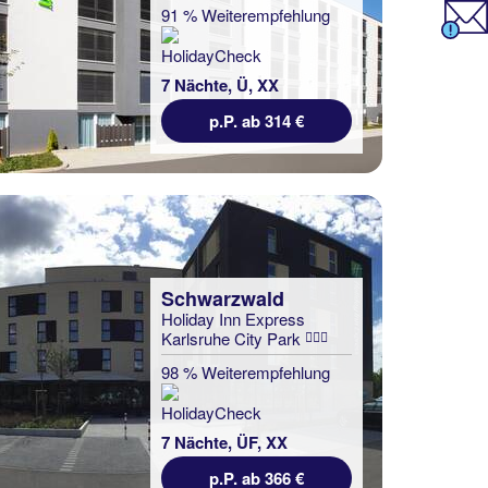
91 % Weiterempfehlung
7 Nächte, Ü, XX
p.P. ab 314 €
Schwarzwald
Holiday Inn Express
Karlsruhe City Park
98 % Weiterempfehlung
7 Nächte, ÜF, XX
p.P. ab 366 €