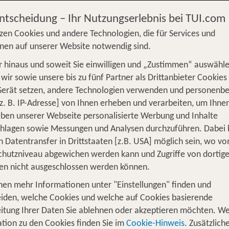
Entscheidung – Ihr Nutzungserlebnis bei TUI.com
zen Cookies und andere Technologien, die für Services und
nen auf unserer Website notwendig sind.
 hinaus und soweit Sie einwilligen und „Zustimmen“ auswähle
S
Flug
Ferienhaus
Mietwagen
Kreu
wir sowie unsere bis zu fünf Partner als Drittanbieter Cookies
Gerät setzen, andere Technologien verwenden und personenb
üge
Camper
Privattransfer
Zusatzleistun
z. B. IP-Adresse] von Ihnen erheben und verarbeiten, um Ihne
ben unserer Webseite personalisierte Werbung und Inhalte
Flug hinzufügen
chlagen sowie Messungen und Analysen durchzuführen. Dabei
n Datentransfer in Drittstaaten [z.B. USA] möglich sein, wo v
Wer reist mit?
hutzniveau abgewichen werden kann und Zugriffe von dortig
1
2 Erwachsene
en nicht ausgeschlossen werden können.
nen mehr Informationen unter "Einstellungen" finden und
iden, welche Cookies und welche auf Cookies basierende
itung Ihrer Daten Sie ablehnen oder akzeptieren möchten. We
chwarzwald – Urlaub im grünen Para
tion zu den Cookies finden Sie im
Cookie-Hinweis
. Zusätzlich