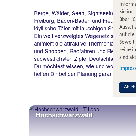
Informa
Berge, Wälder, Seen, Sightseeing und vie
Sie im
Freiburg, Baden-Baden und Freudenstadt v
über "C
idyllische Täler mit lauschigen Seen, z.
Ausscha
Ein weit verzweigtes Wegenetz sowie gut 
auf die
animiert die attraktive Thermenlandsch
Soweit 
und Shoppen, Radfahren und Restaurants
keine i
südwestlichsten Zipfel Deutschlands, bis
sind akt
Du möchtest wissen, wie und wo Du im Sc
Impres
helfen Dir bei der Planung garantiert wei
Ableh
Belieb
Hochschwarzwald