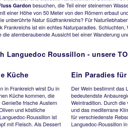
besuchen, die Teil einer steinernen Wass
Fluss Gardon
en mit einer Höhe von 50 Meter von den Römern erbaut 
 die unberührte Natur Südfrankreichs? Für Naturliebhaber
rk Frankreichs ist ein echtes Naturparadies. Schluchten,
ße die atemberaubende Aussicht bei einer Wanderung und
ch Languedoc Roussillon - unsere T
he Küche
Ein Paradies fü
 in Frankreich wirst Du in
Der Wein bestimmt das L
schen Küche kommen, die
bedeutendste Anbauregion
. Genieße frische Austern
Weintradition. Durch die
liven und köstliche
und das mediterrane Kli
 Languedoc-Roussillon ist
für verschiedenste Rebso
pf mit Fleisch. Als Dessert
Languedoc-Roussillon in 