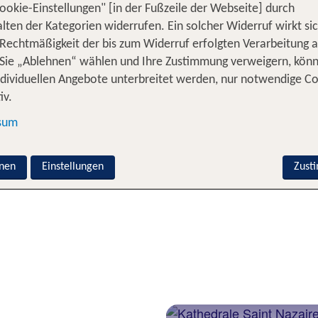
ookie-Einstellungen" [in der Fußzeile der Webseite] durch
es Mittelmeer und mittelalterliche Städte und natürlich
lten der Kategorien widerrufen. Ein solcher Widerruf wirkt sic
eisende. Die wunderschöne Region erstreckt sich vom Mi
 Rechtmäßigkeit der bis zum Widerruf erfolgten Verarbeitung a
ère und Pyrénées-Orientales. Das mediterrane Klima mit
Sie „Ablehnen“ wählen und Ihre Zustimmung verweigern, kön
 Meer. Für viel Abwechslung sorgen die zahlreichen Se
ndividuellen Angebote unterbreitet werden, nur notwendige C
inen Urlaub im Languedoc-Roussillon bei TUI und besta
iv.
nregion in Südfrankreich.
sum
e für 1 Woche Urlaub in Languedoc R
nen
Einstellungen
Zust