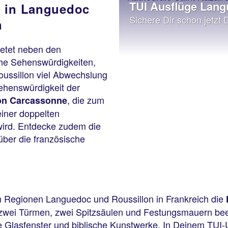
TUI Ausflüge Lan
 in Languedoc
Sichere Dir schon jetzt 
n
ietet neben den
che Sehenswürdigkeiten,
oussillon viel Abwechslung
ehenswürdigkeit der
, die zum
 von Carcassonne
iner doppelten
ird. Entdecke zudem die
ber die französische
n Regionen Languedoc und Roussillon in Frankreich die
it zwei Türmen, zwei Spitzsäulen und Festungsmauern bee
e Glasfenster und biblische Kunstwerke. In Deinem TUI-