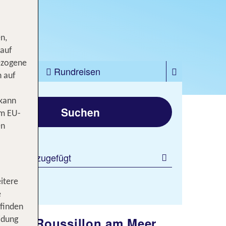
n,
 auf
ezogene
zfahrten
Rundreisen
n auf
gen
 kann
Suchen
om EU-
en
 Filter hinzugefügt
itere
e
 finden
uedoc-Roussillon am Meer
idung