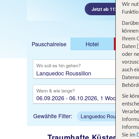
Wir nut
Jetzt ab 1129 €
Jetzt ab 134 €
Funktio
Darüber
können 
Ihrem 
Pauschalreise
Hotel
DEAL
Daten [
oder ne
Ausfl
vorzus
Wo soll es hin gehen?
auch ei
Datensc
Behörd
Wann & wie lange?
06.09.2026 - 06.10.2026, 1 Woche
Sie kön
entsche
Verarbe
Gewählte Filter:
Languedoc Roussillon
Informa
Informa
Traumhafte Küstenregio
Sie im