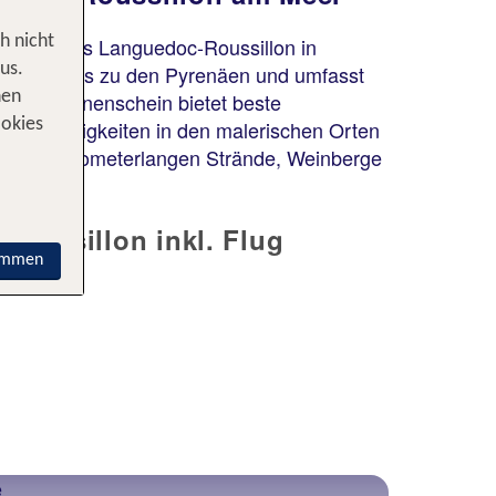
 Wein – das Languedoc-Roussillon in
h nicht
ttelmeer bis zu den Pyrenäen und umfasst
us.
 viel Sonnenschein bietet beste
nen
henswürdigkeiten in den malerischen Orten
ookies
une die kilometerlangen Strände, Weinberge
oussillon inkl. Flug
immen