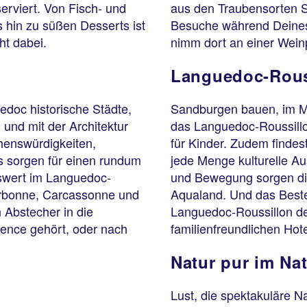
erviert. Von Fisch- und
aus den Traubensorten S
 hin zu süßen Desserts ist
Besuche während Deines
t dabei.
nimm dort an einer Weinp
Languedoc-Rouss
doc historische Städte,
Sandburgen bauen, im M
 und mit der Architektur
das Languedoc-Roussillon
ehenswürdigkeiten,
für Kinder. Zudem finde
s sorgen für einen rundum
jede Menge kulturelle Aus
swert im Languedoc-
und Bewegung sorgen die
Narbonne, Carcassonne und
Aqualand. Und das Beste
 Abstecher in die
Languedoc-Roussillon de
vence gehört, oder nach
familienfreundlichen Hot
Natur pur im Na
Lust, die spektakuläre 