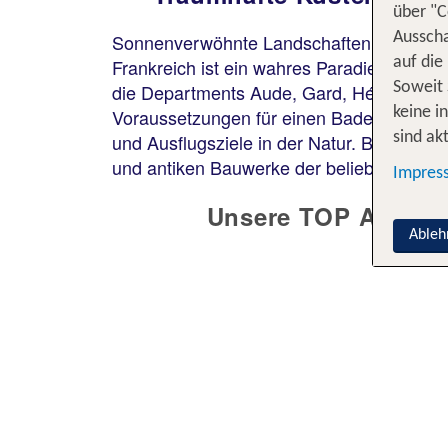
über "C
Sonnenverwöhnte Landschaften, türkisblau
Ausscha
Frankreich ist ein wahres Paradies für R
auf die
die Departments Aude, Gard, Hérault, Loz
Soweit 
Voraussetzungen für einen Badeurlaub am
keine i
und Ausflugsziele in der Natur. Buche De
sind akt
und antiken Bauwerke der beliebten Küste
Impres
Unsere TOP Angebot
Ableh