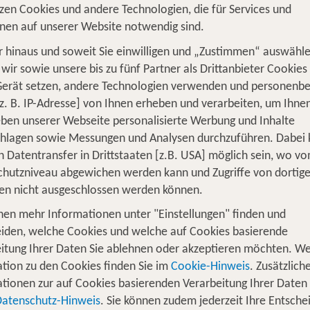
zen Cookies und andere Technologien, die für Services und
nen auf unserer Website notwendig sind.
 hinaus und soweit Sie einwilligen und „Zustimmen“ auswähle
wir sowie unsere bis zu fünf Partner als Drittanbieter Cookies
Gerät setzen, andere Technologien verwenden und personenb
S
Flug
Ferienhaus
Mietwagen
Kreu
z. B. IP-Adresse] von Ihnen erheben und verarbeiten, um Ihne
ben unserer Webseite personalisierte Werbung und Inhalte
üge
Camper
Privattransfer
Zusatzleistun
chlagen sowie Messungen und Analysen durchzuführen. Dabei
Von wo?
n Datentransfer in Drittstaaten [z.B. USA] möglich sein, wo v
Beliebig
hutzniveau abgewichen werden kann und Zugriffe von dortig
en nicht ausgeschlossen werden können.
Wer reist mit?
1
nen mehr Informationen unter "Einstellungen" finden und
2 Erwachsene
iden, welche Cookies und welche auf Cookies basierende
itung Ihrer Daten Sie ablehnen oder akzeptieren möchten. We
tion zu den Cookies finden Sie im
Cookie-Hinweis
. Zusätzlich
tionen zur auf Cookies basierenden Verarbeitung Ihrer Daten
n in Südfrankreich – Urlaub im Lang
Datenschutz-Hinweis
. Sie können zudem jederzeit Ihre Entsche