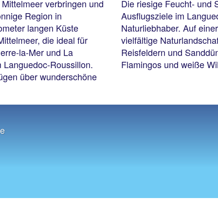
 Mittelmeer verbringen und
Die riesige Feucht- und 
onnige Region in
Ausflugsziele im Langue
ilometer langen Küste
Naturliebhaber. Auf eine
ttelmeer, die ideal für
vielfältige Naturlandsch
ierre-la-Mer und La
Reisfeldern und Sanddü
m Languedoc-Roussillon.
Flamingos und weiße Wi
rfügen über wunderschöne
te