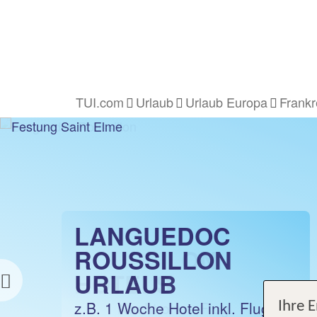
TUI.com
Urlaub
Urlaub Europa
Frankr
LANGUEDOC
LANGUEDOC
ROUSSILLON
ROUSSILON
URLAUB
HOTELS
Previous
z.B. 1 Woche Hotel inkl. Flug
z.B. 1 Nacht ohne Flug
Ihre 