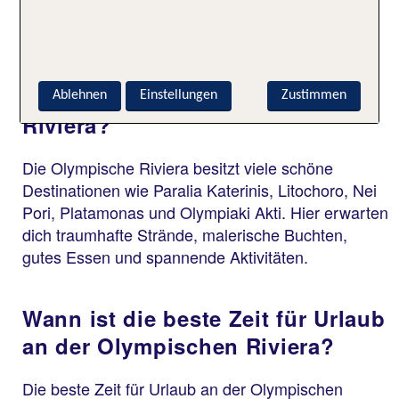
Olympischen Riviera
Wo ist es am schönsten, Urlaub
zu machen an der Olympischen
Ablehnen
Einstellungen
Zustimmen
Riviera?
Die Olympische Riviera besitzt viele schöne
Destinationen wie Paralia Katerinis, Litochoro, Nei
Pori, Platamonas und Olympiaki Akti. Hier erwarten
dich traumhafte Strände, malerische Buchten,
gutes Essen und spannende Aktivitäten.
Wann ist die beste Zeit für Urlaub
an der Olympischen Riviera?
Die beste Zeit für Urlaub an der Olympischen