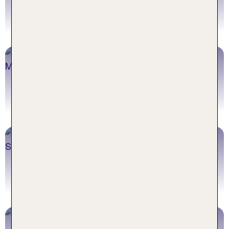
Olympische Riviera Pauschalreisen buchen
Griechenland Mietwagen
Mietwagen in Griechenland buchen
Griechenland Ausflüge
Griechenland Ausflüge buchen
Griechenland Flüge