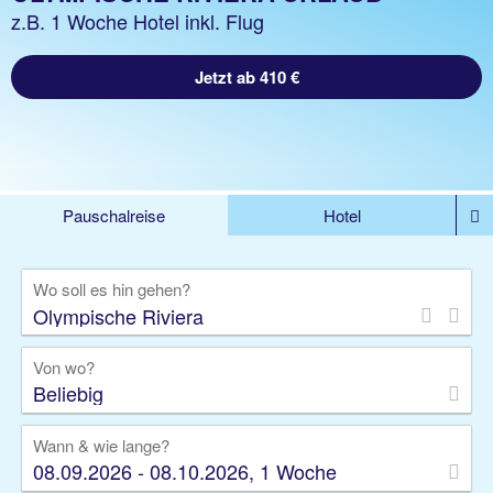
z.B. 1 Woche Hotel inkl. Flug
Jetzt ab 410 €
Pauschalreise
Hotel
DEALS
Flug
Ferienhaus
Mietwagen
Wo soll es hin gehen?
Kreuzfahrten
Rundreisen
Ausflüge
Camper
Privattransfer
Zusatzleistungen
Von wo?
Beliebig
Wann & wie lange?
08.09.2026 - 08.10.2026, 1 Woche