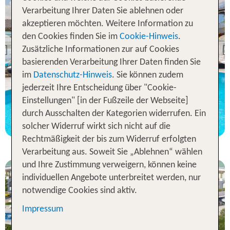
Verarbeitung Ihrer Daten Sie ablehnen oder
akzeptieren möchten. Weitere Information zu
Olympische Riviera
Hotel Dion Palace Resort
den Cookies finden Sie im
Cookie-Hinweis
.
Zusätzliche Informationen zur auf Cookies
Previous
82 % Weiterempfehlung
basierenden Verarbeitung Ihrer Daten finden Sie
im
Datenschutz-Hinweis
. Sie können zudem
jederzeit Ihre Entscheidung über "Cookie-
7 Nächte, AI, DZ
Einstellungen" [in der Fußzeile der Webseite]
p.P. ab 746 €
durch Ausschalten der Kategorien widerrufen. Ein
solcher Widerruf wirkt sich nicht auf die
Rechtmäßigkeit der bis zum Widerruf erfolgten
Verarbeitung aus. Soweit Sie „Ablehnen“ wählen
und Ihre Zustimmung verweigern, können keine
individuellen Angebote unterbreitet werden, nur
notwendige Cookies sind aktiv.
Impressum