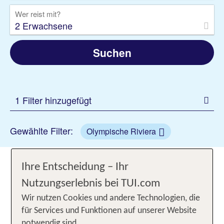
Wer reist mit?
2 Erwachsene
Suchen
1 Filter hinzugefügt
Gewählte Filter:
Olympische Riviera
Die Olympische Riviera 2026
Ihre Entscheidung – Ihr
bereisen mit TUI
Nutzungserlebnis bei TUI.com
Wir nutzen Cookies und andere Technologien, die
Du möchtest einen Urlaub an der Olympischen
für Services und Funktionen auf unserer Website
Riviera buchen? Dann erwarten dich hinreißende
notwendig sind.