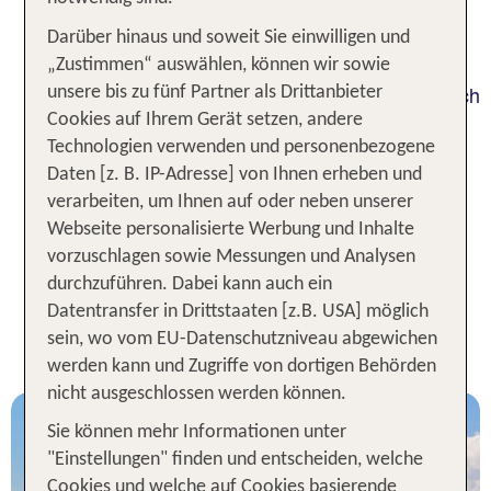
Landschaften, Traumstrände, gutes Essen und
spannende Unternehmungen. Die
Darüber hinaus und soweit Sie einwilligen und
Wassertemperaturen an der Olympischen Riviera
„Zustimmen“ auswählen, können wir sowie
stehen denen deiner Badewanne in fast nichts nach
unsere bis zu fünf Partner als Drittanbieter
– und die griechische Gastfreundschaft sucht
Cookies auf Ihrem Gerät setzen, andere
ihresgleichen. Entdecke die vielfältigen
Technologien verwenden und personenbezogene
Urlaubsangebote für die Olympische Riviera von
Daten [z. B. IP-Adresse] von Ihnen erheben und
TUI, um dank unserer Bestpreisgarantie günstig in
verarbeiten, um Ihnen auf oder neben unserer
die Sonne zu fliegen.
Webseite personalisierte Werbung und Inhalte
vorzuschlagen sowie Messungen und Analysen
1 Woche Olympische Riviera
durchzuführen. Dabei kann auch ein
Urlaub inkl. Flug - Unsere TOP
Datentransfer in Drittstaaten [z.B. USA] möglich
sein, wo vom EU-Datenschutzniveau abgewichen
Angebote
werden kann und Zugriffe von dortigen Behörden
nicht ausgeschlossen werden können.
Sie können mehr Informationen unter
"Einstellungen" finden und entscheiden, welche
Cookies und welche auf Cookies basierende