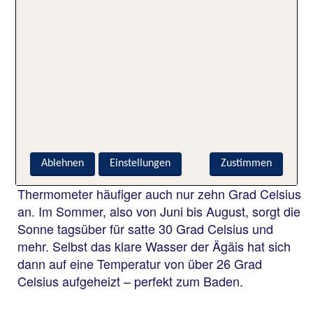
zu bieten. Auf Athos gibt es ebenfalls zahlreiche
schöne Strände. Touristen besichtigen aber auch
gerne die Klöster, die sich auf der Halbinsel
befinden.
Wann ist die beste Zeit für
Chalkidiki Urlaub?
Auf Chalkidiki herrschen von April bis November
Ablehnen
Einstellungen
Zustimmen
milde Temperaturen. Im Winter zeigt das
Thermometer häufiger auch nur zehn Grad Celsius
an. Im Sommer, also von Juni bis August, sorgt die
Sonne tagsüber für satte 30 Grad Celsius und
mehr. Selbst das klare Wasser der Ägäis hat sich
dann auf eine Temperatur von über 26 Grad
Celsius aufgeheizt – perfekt zum Baden.