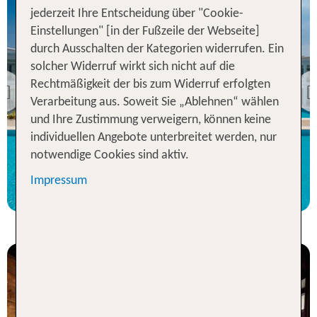
jederzeit Ihre Entscheidung über "Cookie-
Einstellungen" [in der Fußzeile der Webseite]
durch Ausschalten der Kategorien widerrufen. Ein
Chalkidiki
solcher Widerruf wirkt sich nicht auf die
TUI BLUE Lagoon
Rechtmäßigkeit der bis zum Widerruf erfolgten
Princess
Previous
Verarbeitung aus. Soweit Sie „Ablehnen“ wählen
83 % Weiterempfehlung
und Ihre Zustimmung verweigern, können keine
individuellen Angebote unterbreitet werden, nur
7 Nächte, AI, DZ
notwendige Cookies sind aktiv.
p.P. ab 892 €
Impressum