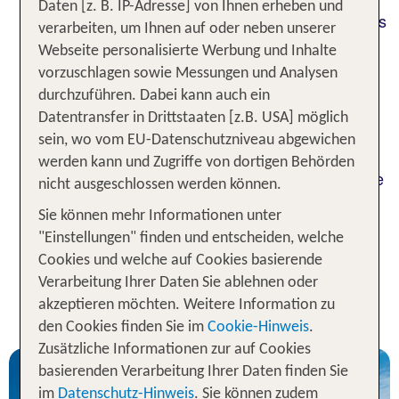
Daten [z. B. IP-Adresse] von Ihnen erheben und
Diese handförmige Halbinsel ist besser bekannt als
verarbeiten, um Ihnen auf oder neben unserer
"die Chalkidiki". Mit einer
522 Kilometer langen
Webseite personalisierte Werbung und Inhalte
hat Chalkidiki ihren Besuchern
Küste
vorzuschlagen sowie Messungen und Analysen
selbstverständlich eine Menge Strand zu bieten.
durchzuführen. Dabei kann auch ein
Doch das ist noch nicht alles. Auf Chalkidiki
Datentransfer in Drittstaaten [z.B. USA] möglich
wandelst Du auf den Spuren längst vergangener
sein, wo vom EU-Datenschutzniveau abgewichen
Zivilisationen. Du genießt unberührte Natur in den
werden kann und Zugriffe von dortigen Behörden
Wäldern und Bergen der Gegend und besuchst die
nicht ausgeschlossen werden können.
Stadt, in der einst Aristoteles geboren wurde.
Sie können mehr Informationen unter
Währenddessen lässt Du Dich durch die kräftige
"Einstellungen" finden und entscheiden, welche
Sonne des Mittelmeers wärmen und bräunen.
Cookies und welche auf Cookies basierende
1 Woche Chalkidiki Urlaub inkl.
Verarbeitung Ihrer Daten Sie ablehnen oder
akzeptieren möchten. Weitere Information zu
Flug - Unsere TOP Angebote
den Cookies finden Sie im
Cookie-Hinweis
.
Zusätzliche Informationen zur auf Cookies
basierenden Verarbeitung Ihrer Daten finden Sie
im
Datenschutz-Hinweis
. Sie können zudem