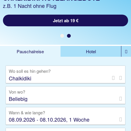
z.B. 1 Woche Hotel inkl. Flug
z.B. 1 Nacht ohne Flug
Jetzt ab 329 €
Jetzt ab 19 €
Pauschalreise
Hotel
DEALS
Flug
Ferienhaus
Mietwagen
Wo soll es hin gehen?
Kreuzfahrten
Rundreisen
Ausflüge
Camper
Privattransfer
Zusatzleistungen
Von wo?
Beliebig
Wann & wie lange?
08.09.2026 - 08.10.2026, 1 Woche