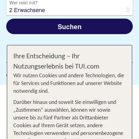
Wer reist mit?
2 Erwachsene
Suchen
1 Filter hinzugefügt
Ihre Entscheidung – Ihr
Nutzungserlebnis bei TUI.com
Gewählte Filter:
Chalkidiki
Wir nutzen Cookies und andere Technologien, die
für Services und Funktionen auf unserer Website
notwendig sind.
Dein Reiseziel Chalkidiki 2026 –
Darüber hinaus und soweit Sie einwilligen und
Berge, Strände und
„Zustimmen“ auswählen, können wir sowie
Mittelmeerklima
unsere bis zu fünf Partner als Drittanbieter
Cookies auf Ihrem Gerät setzen, andere
Im
beansprucht eine
Nordosten Griechenlands
Technologien verwenden und personenbezogene
Hand mit drei Fingern das Ägäische Meer für sich.