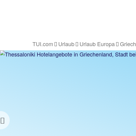
TUI.com
Urlaub
Urlaub Europa
Griech
THESSALONIKI
URLAUB
z.B. 1 Woche Hotel inkl. Flug
Previous