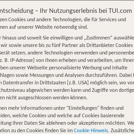
Entscheidung – Ihr Nutzungserlebnis bei TUI.com
zen Cookies und andere Technologien, die für Services und
nen auf unserer Website notwendig sind.
 hinaus und soweit Sie einwilligen und „Zustimmen“ auswähle
S
Flug
Ferienhaus
Mietwagen
Kreu
wir sowie unsere bis zu fünf Partner als Drittanbieter Cookies
Gerät setzen, andere Technologien verwenden und personenb
üge
Camper
Privattransfer
Zusatzleistun
z. B. IP-Adresse] von Ihnen erheben und verarbeiten, um Ihne
Von wo?
ben unserer Webseite personalisierte Werbung und Inhalte
Beliebig
chlagen sowie Messungen und Analysen durchzuführen. Dabei
n Datentransfer in Drittstaaten [z.B. USA] möglich sein, wo v
Wer reist mit?
hutzniveau abgewichen werden kann und Zugriffe von dortig
1
2 Erwachsene
en nicht ausgeschlossen werden können.
nen mehr Informationen unter "Einstellungen" finden und
iden, welche Cookies und welche auf Cookies basierende
itung Ihrer Daten Sie ablehnen oder akzeptieren möchten. We
n unvergesslichen Urlaub am Golf vo
tion zu den Cookies finden Sie im
Cookie-Hinweis
. Zusätzlich