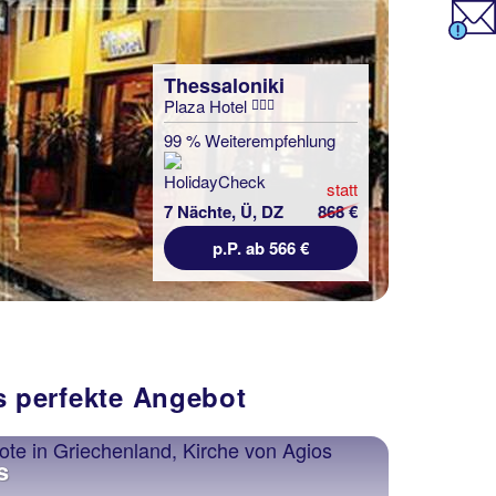
Thessaloniki
Plaza Hotel
99 % Weiterempfehlung
statt
7 Nächte, Ü, DZ
868 €
p.P. ab 566 €
s perfekte Angebot
s