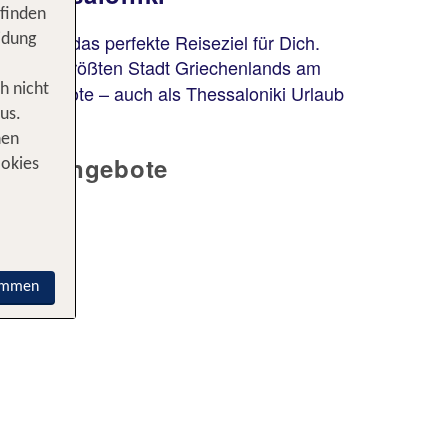
Thessaloniki
 finden
Verano Afytos Hotel
saloniki das perfekte Reiseziel für Dich.
idung
100 % Weiterempfehlung
er zweitgrößten Stadt Griechenlands am
ubsangebote – auch als Thessaloniki Urlaub
h nicht
statt
us.
7 Nächte, ÜF, DZ
865 €
nen
p.P. ab 605 €
e TOP Angebote
ookies
immen