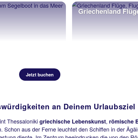
Griechenland Flüg
Jetzt buchen
würdigkeiten an Deinem Urlaubsziel 
int Thessaloniki
,
griechische Lebenskunst
römische 
n. Schon aus der Ferne leuchtet den Schiffen in der Äg
 Festung diente. Im Zentrum beeindrucken die von den Rö