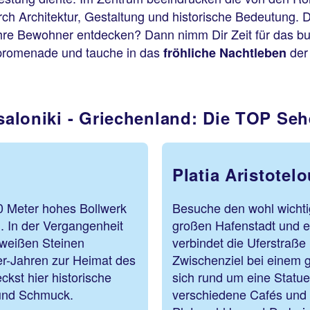
rch Architektur, Gestaltung und historische Bedeutung.
hre Bewohner entdecken? Dann nimm Dir Zeit für das b
dpromenade und tauche in das
der
fröhliche Nachtleben
saloniki - Griechenland: Die TOP Se
Platia Aristotel
30 Meter hohes Bollwerk
Besuche den wohl wichti
. In der Vergangenheit
großen Hafenstadt und er
weißen Steinen
verbindet die Uferstraße
er-Jahren zur Heimat des
Zwischenziel bei einem 
kst hier historische
sich rund um eine Statu
 und Schmuck.
verschiedene Cafés und R