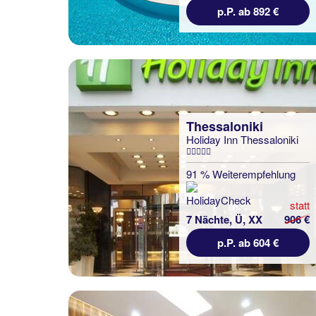
p.P. ab 892 €
Thessaloniki
Holiday Inn Thessaloniki
91 % Weiterempfehlung
statt
7 Nächte, Ü, XX
906 €
p.P. ab 604 €