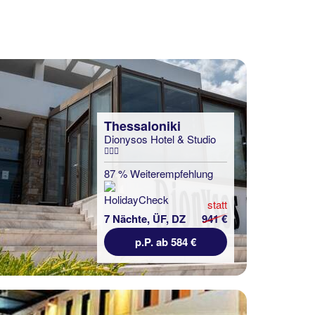
Thessaloniki
Dionysos Hotel & Studio
87 % Weiterempfehlung
statt
7 Nächte, ÜF, DZ
941 €
p.P. ab 584 €