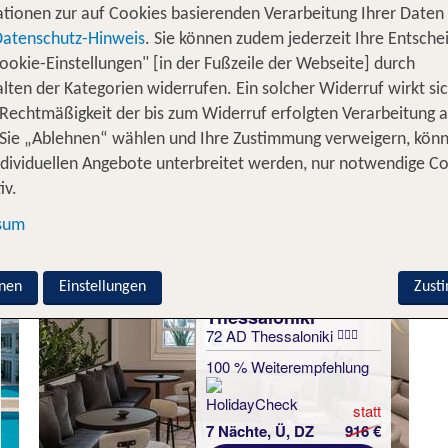
tionen zur auf Cookies basierenden Verarbeitung Ihrer Daten
 einer faszinierenden Region zu entdecken? Dann ist Thes
Datenschutz-Hinweis
. Sie können zudem jederzeit Ihre Entsche
,
und
verleihen d
uwerke
kulinarische
kulturelle Vielfalt
ookie-Einstellungen" [in der Fußzeile der Webseite] durch
. Auf tui.com findest Du rasch die passenden Urla
iente
lten der Kategorien widerrufen. Ein solcher Widerruf wirkt sic
 Rechtmäßigkeit der bis zum Widerruf erfolgten Verarbeitung a
Sie „Ablehnen“ wählen und Ihre Zustimmung verweigern, kön
ssaloniki Urlaub inkl. Flug - Unser
ndividuellen Angebote unterbreitet werden, nur notwendige C
iv.
sum
nen
Einstellungen
Zust
Thessaloniki
72 AD Thessaloniki
Thessaloniki
Akritas Hotel
100 % Weiterempfehlung
100 % Weiterempfehlung
statt
7 Nächte, Ü, DZ
916 €
statt