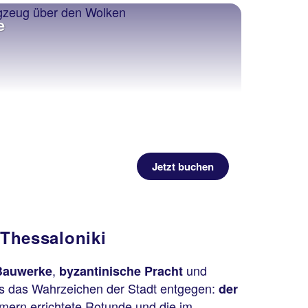
e
Jetzt buchen
Thessaloniki
,
und
Bauwerke
byzantinische Pracht
äis das Wahrzeichen der Stadt entgegen:
der
mern errichtete Rotunde und die im