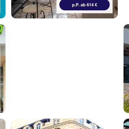
7 Nächte, ÜF, DZ
955 €
p.P. ab 614 €
p.P. ab 598 €