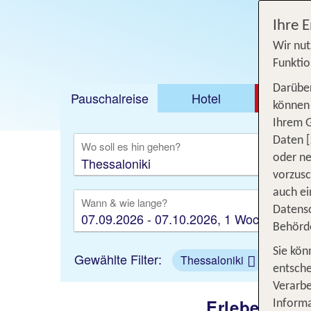
Jetzt ab 326 €
Ihre 
Wir nut
Funktio
Darüber
Pauschalreise
Hotel
DEAL
können 
Ihrem 
Ausfl
Daten [
Wo soll es hin gehen?
oder ne
vorzus
auch ei
Wann & wie lange?
Datensc
07.09.2026 - 07.10.2026, 1 Woche
Behörd
Sie kön
Gewählte Filter:
Thessaloniki
entsche
Verarbe
Erlebe eine
Informa