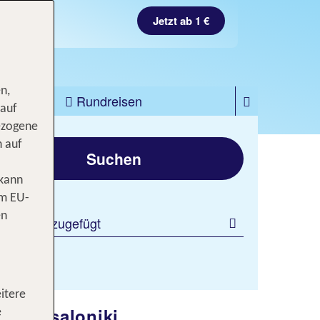
Jetzt ab 1 €
n,
zfahrten
Rundreisen
 auf
ezogene
gen
n auf
Suchen
 kann
om EU-
en
 Filter hinzugefügt
itere
n Thessaloniki
e