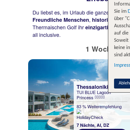
Informa
Du liebst es, im Urlaub die ganze Vielfalt
Sie im
,
Freundliche Menschen
historische Ba
über "C
Thermaischen Golf ihr
einzigartiges Amb
Ausscha
all inclusive.
auf die
Soweit 
1 Woche The
keine i
sind akt
Impres
Ableh
Thessaloniki
TUI BLUE Lagoon
Princess
83 % Weiterempfehlung
7 Nächte, AI, DZ