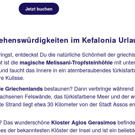
Jetzt buchen
ehenswürdigkeiten im Kefalonia Urla
ngst, entdeckst Du die natürliche Schönheit der griech
t ist die
mit unte
magische Melissani-Tropfsteinhöhle
in und taucht das Innere in ein atemberaubendes türkisf
e Kulisse.
bestaunen? Dann verbringe während D
de Griechenlands
wachsenen Felswände, das türkisfarbene Meer und der w
te Strand liegt etwa 30 Kilometer von der Stadt Assos en
? Das wunderschöne
befind
Kloster Agios Gerasimos
es der bekanntesten Klöster der Insel und ist ein beliebt