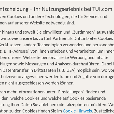
Entscheidung – Ihr Nutzungserlebnis bei TUI.com
zen Cookies und andere Technologien, die für Services und
nen auf unserer Website notwendig sind.
 hinaus und soweit Sie einwilligen und „Zustimmen“ auswähle
S
Flug
Ferienhaus
Mietwagen
Kreu
wir sowie unsere bis zu fünf Partner als Drittanbieter Cookies
Gerät setzen, andere Technologien verwenden und personenb
üge
Camper
Privattransfer
Zusatzleistun
z. B. IP-Adresse] von Ihnen erheben und verarbeiten, um Ihne
Von wo?
ben unserer Webseite personalisierte Werbung und Inhalte
Beliebig
chlagen sowie Messungen und Analysen durchzuführen. Dabei
n Datentransfer in Drittstaaten [z.B. USA] möglich sein, wo v
Wer reist mit?
hutzniveau abgewichen werden kann und Zugriffe von dortig
1
2 Erwachsene
en nicht ausgeschlossen werden können.
nen mehr Informationen unter "Einstellungen" finden und
iden, welche Cookies und welche auf Cookies basierende
itung Ihrer Daten Sie ablehnen oder akzeptieren möchten. We
dyllische Fischerdörfer – ab nach Ke
tion zu den Cookies finden Sie im
Cookie-Hinweis
. Zusätzlich