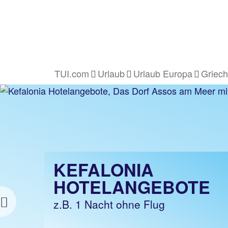
TUI.com
Urlaub
Urlaub Europa
Griech
KEFALONIA
KEFALONIA
URLAUB
HOTELANGEBOTE
z.B. 1 Woche Hotel inkl. Flug
z.B. 1 Nacht ohne Flug
Previous