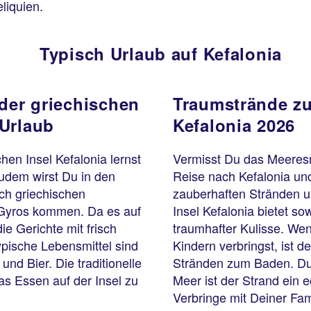
liquien.
Typisch Urlaub auf Kefalonia
 der griechischen
Traumstrände zu
 Urlaub
Kefalonia 2026
en Insel Kefalonia lernst
Vermisst Du das Meeres
udem wirst Du in den
Reise nach Kefalonia un
ch griechischen
zauberhaften Stränden un
d Gyros kommen. Da es auf
Insel Kefalonia bietet s
ie Gerichte mit frisch
traumhafter Kulisse. We
ypische Lebensmittel sind
Kindern verbringst, ist d
d Bier. Die traditionelle
Stränden zum Baden. Dur
as Essen auf der Insel zu
Meer ist der Strand ein 
Verbringe mit Deiner Fam