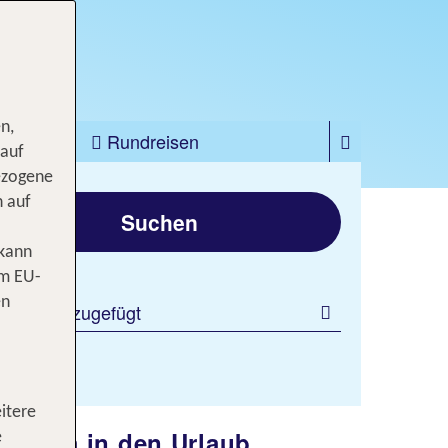
n,
zfahrten
Rundreisen
 auf
ezogene
gen
n auf
Suchen
 kann
om EU-
en
 Filter hinzugefügt
itere
falonia in den Urlaub
e