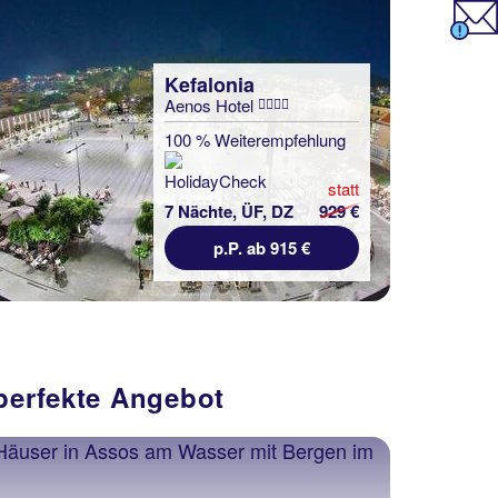
Kefalonia
Aenos Hotel
100 % Weiterempfehlung
statt
7 Nächte, ÜF, DZ
929 €
p.P. ab 915 €
 perfekte Angebot