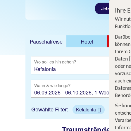
Jetzt ab 640 €
Jetzt ab 23 €
Ihre 
Wir nut
Funktio
Darüber
Pauschalreise
Hotel
DEAL
können 
Ihrem 
Ausfl
Daten [
Wo soll es hin gehen?
oder ne
vorzus
auch ei
Wann & wie lange?
Datensc
06.09.2026 - 06.10.2026, 1 Woche
Behörd
Sie kön
Gewählte Filter:
Kefalonia
entsche
Verarbe
Traumstrände und i
Informa