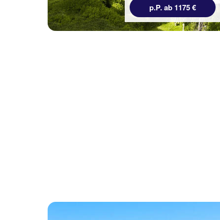
7 Nächte, ÜF, JS
1411 €
p.P. ab 1175 €
p.P. ab 1295 €