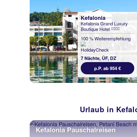
Kefalonia
Kefalonia Grand Luxury
Boutique Hotel
100 % Weiterempfehlung
7 Nächte, ÜF, DZ
p.P. ab 954 €
Urlaub in Kefal
Kefalonia Pauschalreisen