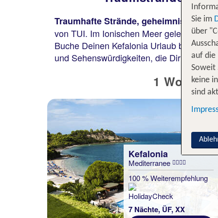
Informa
Traumhafte Strände, geheimnisvolle H
Sie im
von TUI. Im Ionischen Meer gelegen, verza
über "C
Buche Deinen Kefalonia Urlaub bei TUI un
Ausscha
und Sehenswürdigkeiten, die Dir eine un
auf die
Soweit 
1 Woche Ke
keine i
sind akt
Impres
Ableh
Kefalonia
Kefalonia
Mediterranee
Celestial Hotel Luxury
Suites and Spa
100 % Weiterempfehlung
100 % Weiterempfehlung
7 Nächte, ÜF, XX
statt