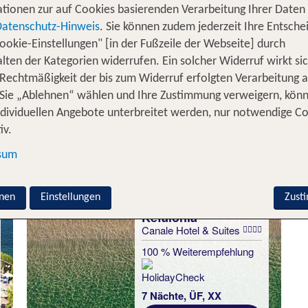
tionen zur auf Cookies basierenden Verarbeitung Ihrer Daten
und
– entdecke die griechisc
öhlen
bezaubernde Dörfer
Datenschutz-Hinweis
. Sie können zudem jederzeit Ihre Entsche
ubert Kefalonia mit ihrer Schönheit jeden Besucher und
ookie-Einstellungen" [in der Fußzeile der Webseite] durch
d verbringe entspannte Stunden am kristallklaren Meer. 
lten der Kategorien widerrufen. Ein solcher Widerruf wirkt sic
vergessliche Reise bescheren werden.
 Rechtmäßigkeit der bis zum Widerruf erfolgten Verarbeitung a
Sie „Ablehnen“ wählen und Ihre Zustimmung verweigern, kön
falonia Urlaub inkl. Flug - Unsere 
ndividuellen Angebote unterbreitet werden, nur notwendige C
iv.
sum
nen
Einstellungen
Zust
Kefalonia
Canale Hotel & Suites
100 % Weiterempfehlung
7 Nächte, ÜF, XX