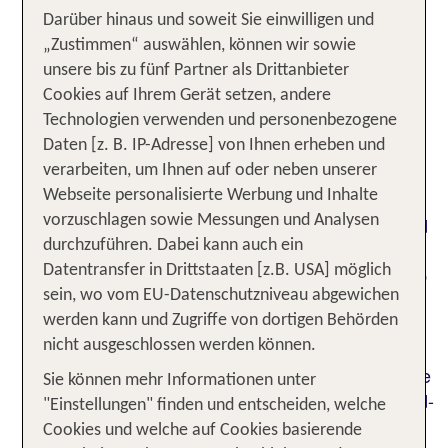
wobei umgangssprachlich
oftmals mit
Darüber hinaus und soweit Sie einwilligen und
England
„Zustimmen“ auswählen, können wir sowie
Großbritannien gleichgesetzt wird. Großbritannien
unsere bis zu fünf Partner als Drittanbieter
erwartet Dich mit einer Fülle von
Cookies auf Ihrem Gerät setzen, andere
Sehenswürdigkeiten: Entdecke mit TUI die
Technologien verwenden und personenbezogene
einmaligen Landschaften Großbritanniens, die
Daten [z. B. IP-Adresse] von Ihnen erheben und
rauhen und sanften Küstenstriche, die grünen
verarbeiten, um Ihnen auf oder neben unserer
Wiesen, die Highlands im Norden der Insel mit
Webseite personalisierte Werbung und Inhalte
seinen zahlreichen Seen. Einzigartig für
vorzuschlagen sowie Messungen und Analysen
Großbritannien sind die zahlreichen Schlösser und
durchzuführen. Dabei kann auch ein
Burgen, geheimnisvolle Hochmoore, bizarre
Datentransfer in Drittstaaten [z.B. USA] möglich
Steilklippen und die angelsächsische Kultur! Begib
sein, wo vom EU-Datenschutzniveau abgewichen
Dich in die Heimat der Dudelsäcke, der Fiddlers
werden kann und Zugriffe von dortigen Behörden
und des irischen Stepptanzes und lasse Dich vom
nicht ausgeschlossen werden können.
einzigartigen Charme der Klänge verzaubern. Ein
Urlaub in Cornwall entführt Dich in die romantische
Sie können mehr Informationen unter
Heimat von Rosamunde Pilcher. Lerne im England-
"Einstellungen" finden und entscheiden, welche
Urlaub auch London mit all seinen
Cookies und welche auf Cookies basierende