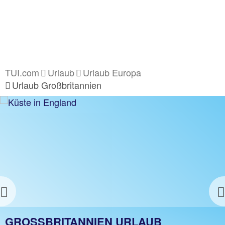
TUI.com
Urlaub
Urlaub Europa
Urlaub Großbritannien
GROSSBRITANNIEN HOTELS
z.B. 1 Nacht ohne Flug
Jetzt ab 64 €
Previous
GROSSBRITANNIEN URLAUB