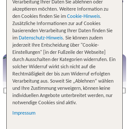
Sehenswürdigkeiten kennen und nutze den Urlaub
Verarbeitung Ihrer Daten Sie ablehnen oder
in Großbritannien für eine Rundreise durch das
akzeptieren möchten. Weitere Information zu
United Kingdom.
den Cookies finden Sie im
Cookie-Hinweis
.
Zusätzliche Informationen zur auf Cookies
basierenden Verarbeitung Ihrer Daten finden Sie
Beliebte Urlaubsziele für Deinen
im
Datenschutz-Hinweis
. Sie können zudem
Urlaub in Großbritannien
jederzeit Ihre Entscheidung über "Cookie-
Einstellungen" [in der Fußzeile der Webseite]
durch Ausschalten der Kategorien widerrufen. Ein
England
solcher Widerruf wirkt sich nicht auf die
Rechtmäßigkeit der bis zum Widerruf erfolgten
Verarbeitung aus. Soweit Sie „Ablehnen“ wählen
und Ihre Zustimmung verweigern, können keine
Previous
individuellen Angebote unterbreitet werden, nur
notwendige Cookies sind aktiv.
England Angebote
Impressum