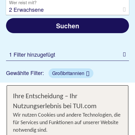
Wer reist mit?
2 Erwachsene
Suchen
1 Filter hinzugefügt
Gewählte Filter:
Großbritannien
Urlaub in Großbritannien:
Ihre Entscheidung – Ihr
England, Schottland, Irland,
Nutzungserlebnis bei TUI.com
Wales
Wir nutzen Cookies und andere Technologien, die
für Services und Funktionen auf unserer Website
Zu
zählen das Königreich
Großbritannien
notwendig sind.
,
,
England, Wales
Schottland und Nordirland