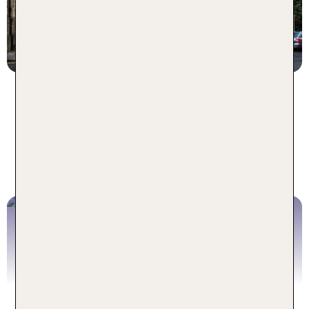
1 Nacht, ÜF, XX
p.P. ab 56 €
Urlaub in Großbritannien - für
jeden Reisetyp das perfekte
Angebot
Städtereise Edinburgh