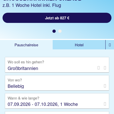
z.B. 1 Woche Hotel inkl. Flug
Jetzt ab 827 €
Pauschalreise
Hotel
DEALS
Flug
Ferienhaus
Mietwagen
Wo soll es hin gehen?
Kreuzfahrten
Rundreisen
Ausflüge
Camper
Privattransfer
Zusatzleistungen
Von wo?
Beliebig
Wann & wie lange?
07.09.2026 - 07.10.2026, 1 Woche