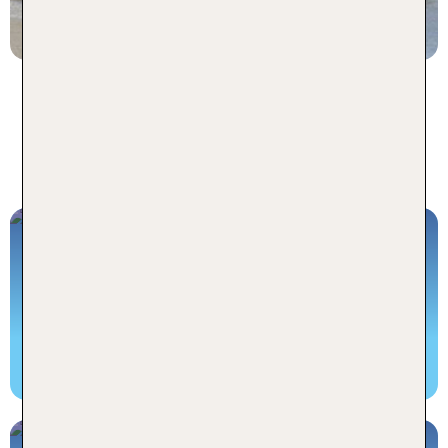
p.P. ab 324 €
Urlaub in Istrien - Reisen
inklusive Flug
Pauschalreise Istrien
Jetzt buchen