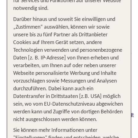
für Services und Funktionen auf unserer Website
romantischen Städten, historischen Orten und
notwendig sind.
schönen Stränden! Die Halbinsel Istrien befindet
Darüber hinaus und soweit Sie einwilligen und
sich im Norden von Kroatien und erstreckt sich
„Zustimmen“ auswählen, können wir sowie
zwischen dem Golf von Triest und der Kvarner-
unsere bis zu fünf Partner als Drittanbieter
Bucht vor Rijeka spitz zulaufend in die Adria.
Cookies auf Ihrem Gerät setzen, andere
Dadurch bietet Istrien 537 Kilometer
Technologien verwenden und personenbezogene
Mittelmeerküste von wechselvollem Charakter. Sie
Daten [z. B. IP-Adresse] von Ihnen erheben und
ist teilweise sehr zerklüftet mit Felsküste, Sand-
verarbeiten, um Ihnen auf oder neben unserer
und Kiesstränden, versteckten Buchten und
Webseite personalisierte Werbung und Inhalte
Meeresarmen, die ihr einen fjordähnlichen
vorzuschlagen sowie Messungen und Analysen
Charakter verleihen. In Istrien finden sich
durchzuführen. Dabei kann auch ein
Landschaften von solch anrührender Schönheit,
Datentransfer in Drittstaaten [z.B. USA] möglich
dass der Betrachter nur andächtig verharren kann.
sein, wo vom EU-Datenschutzniveau abgewichen
Wälder und Gebirgszüge laden zu Wanderungen,
werden kann und Zugriffe von dortigen Behörden
bei denen Du die Vielfalt der Tier- und Pflanzenwelt
nicht ausgeschlossen werden können.
erlebst und Sehenswürdigkeiten wie unterirdische
Höhlen oder Wasserfälle erkundest. Viele
Sie können mehr Informationen unter
zauberhafte Städte wie der Fischerort Rabac, das