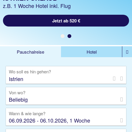
z.B. 1 Nacht ohne Flug
z.B. 1 Woche Hotel inkl. Flug
Jetzt ab 520 €
Jetzt ab 64 €
Pauschalreise
Hotel
DEALS
Flug
Ferienhaus
Mietwagen
Wo soll es hin gehen?
Kreuzfahrten
Rundreisen
Ausflüge
Camper
Privattransfer
Zusatzleistungen
Von wo?
Beliebig
Wann & wie lange?
06.09.2026 - 06.10.2026, 1 Woche