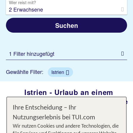
Wer reist mit?
2 Erwachsene
Suchen
1 Filter hinzugefügt
Gewählte Filter:
Istrien
Istrien - Urlaub an einem
sonnenverwöhnten Flecken Erde
Ihre Entscheidung – Ihr
mit malerischem Charme
Nutzungserlebnis bei TUI.com
Komm nach Istrien in Kroatien und erlebe einen
Wir nutzen Cookies und andere Technologien, die
Urlaub inmitten von Naturschönheiten,