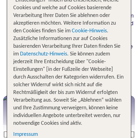
"Einstellungen" finden und entscheiden, welche
historische Pula, das romantische Novigrad und
Cookies und welche auf Cookies basierende
weitere laden mit ihren Altstädten und Promenaden
Verarbeitung Ihrer Daten Sie ablehnen oder
zum Bummeln. Du möchtest einfach nur am Strand
akzeptieren möchten. Weitere Information zu
die Seele baumeln lassen und den Blick über die
den Cookies finden Sie im
Cookie-Hinweis
.
kristallklare, tiefblaue Adria genießen? Auch dann
Zusätzliche Informationen zur auf Cookies
ist Istrien in Kroatien für Deinen Urlaub das richtige
basierenden Verarbeitung Ihrer Daten finden Sie
Ziel!
im
Datenschutz-Hinweis
. Sie können zudem
jederzeit Ihre Entscheidung über "Cookie-
Einstellungen" [in der Fußzeile der Webseite]
Beliebte Urlaubsorte für Deinen
durch Ausschalten der Kategorien widerrufen. Ein
Urlaub in Istrien
solcher Widerruf wirkt sich nicht auf die
Rechtmäßigkeit der bis zum Widerruf erfolgten
Verarbeitung aus. Soweit Sie „Ablehnen“ wählen
Rovinj
und Ihre Zustimmung verweigern, können keine
individuellen Angebote unterbreitet werden, nur
notwendige Cookies sind aktiv.
Impressum