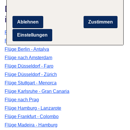
Das könnte dich auch
interessieren
Ablehnen
Zustimmen
Flüge Hamburg - Madeira
Einstellungen
Flüge nach Dalaman
Flüge Berlin - Antalya
Flüge nach Amsterdam
Flüge Düsseldorf - Faro
Flüge Düsseldorf - Zürich
Flüge Stuttgart - Menorca
Flüge Karlsruhe - Gran Canaria
Flüge nach Prag
Flüge Hamburg - Lanzarote
Flüge Frankfurt - Colombo
Flüge Madeira - Hamburg