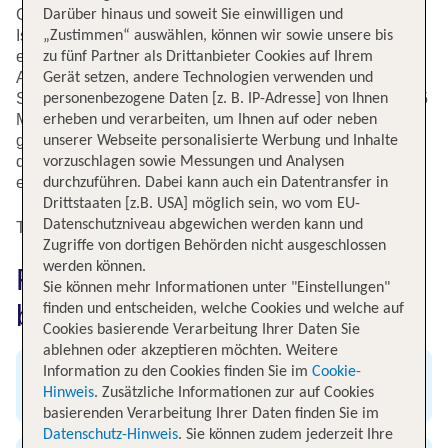
Geschichte, Strand und Natur ist die kroatische Halbinsel
Darüber hinaus und soweit Sie einwilligen und
Istrien hervorragend geeignet. Sichere Dir auf tui.com
„Zustimmen“ auswählen, können wir sowie unsere bis
einen günstigen Flug ab Köln/Bonn, Berlin oder Hamburg.
zu fünf Partner als Drittanbieter Cookies auf Ihrem
Aufgrund der Nähe des internationalen Flughafens zur
Gerät setzen, andere Technologien verwenden und
Stadt gelangst Du schnell und unkompliziert in etwa 10-15
personenbezogene Daten [z. B. IP-Adresse] von Ihnen
Minuten ins Zentrum von Pula. Sichere Dir am besten
erheben und verarbeiten, um Ihnen auf oder neben
gleich bei der Flugbuchung einen günstigen Mietwagen
unserer Webseite personalisierte Werbung und Inhalte
dazu, um die schönsten Städte und Strände von Istrien zu
vorzuschlagen sowie Messungen und Analysen
erkunden.
durchzuführen. Dabei kann auch ein Datentransfer in
Drittstaaten [z.B. USA] möglich sein, wo vom EU-
Datenschutzniveau abgewichen werden kann und
Top Flugangebote nach Pula
Zugriffe von dortigen Behörden nicht ausgeschlossen
werden können.
Flug nach Pula einfach bei TUI
Sie können mehr Informationen unter "Einstellungen"
buchen
finden und entscheiden, welche Cookies und welche auf
Cookies basierende Verarbeitung Ihrer Daten Sie
ablehnen oder akzeptieren möchten. Weitere
Information zu den Cookies finden Sie im
Cookie-
Angebot an weltweiten Flügen
Hinweis
. Zusätzliche Informationen zur auf Cookies
basierenden Verarbeitung Ihrer Daten finden Sie im
Datenschutz-Hinweis
. Sie können zudem jederzeit Ihre