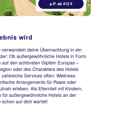
ebnis wird
e verwandeln deine Übernachtung in ein
akter: Ob außergewöhnliche Hotels in Form
ls auf den schönsten Gipfeln Europas –
egion oder des Charakters des Hotels
 zahlreiche Services offen: Wellness-
Marrakesch
Riad Les Bougainvilliers
antische Arrangements für Paare oder
ah erleben. Als Elternteil mit Kindern,
100 % Weiterempfehlung
h für außergewöhnliche Hotels an der
e schon auf dich wartet!
3 Nächte, ÜF, DZ