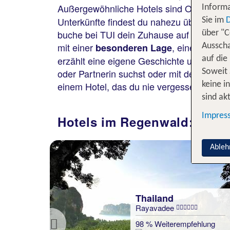
Außergewöhnliche Hotels sind Orte, an d
Informa
Unterkünfte findest du nahezu überall auf
Sie im
buche bei TUI dein Zuhause auf Zeit, das 
über "C
mit einer
, einer
besonderen Lage
einzig
Ausscha
erzählt eine eigene Geschichte und lässt 
auf die
oder Partnerin suchst oder mit deiner ga
Soweit 
einem Hotel, das du nie vergessen wirst.
keine i
sind akt
Impres
Hotels im Regenwald: Über
Ableh
Costa Rica
Hotel Riu Palace Costa
Rica
lung
76 % Weiterempfehlung