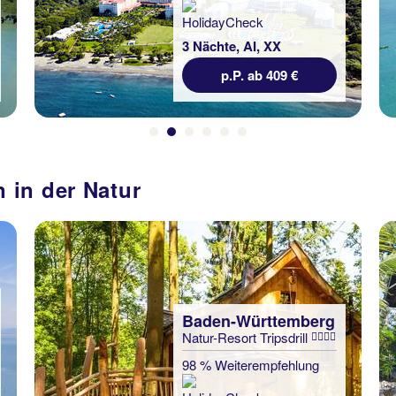
3 Nächte, Ü, XX
p.P. ab 168 €
 in der Natur
Baden-Württemberg
Natur-Resort Tripsdrill
98 % Weiterempfehlung