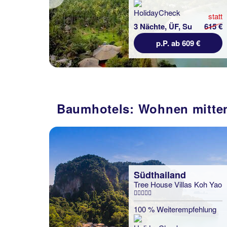
Previous
statt
615 €
3 Nächte, AI, XX
€
p.P. ab 409 €
Baumhotels: Wohnen mitten
Südthailand
Tree House Villas Koh Yao
100 % Weiterempfehlung