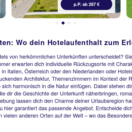
p.P. ab 412 €
en: Wo dein Hotelaufenthalt zum Erl
tels von herkömmlichen Unterkünften unterscheidet? Si
Zimmer erwarten dich individuelle Rückzugsorte mit Char
in Italien, Österreich oder den Niederlanden oder Hote
druckenden Architektur, Themenzimmern im Kontext der R
sich harmonisch in die Natur einfügen. Dabei stehen dir
ie dir die Geschichte der Unterkunft näherbringen, rom
bung lassen dich den Charme deiner Urlaubsregion hautn
 hier garantiert das passende Angebot. Entscheide dic
an vielen anderen Orten auf der Welt – wo das Besonder