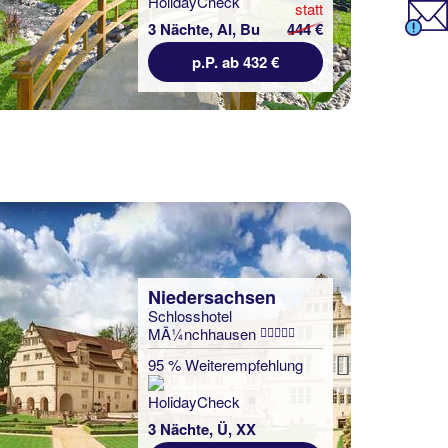
statt
Spa Retreat & Cultural
3 Nächte, AI, Bu
444 €
Hideaway
p.P. ab 432 €
81 % Weiterempfehlung
3 Nächte, ÜF, DZ
p.P. ab 1110 €
Next