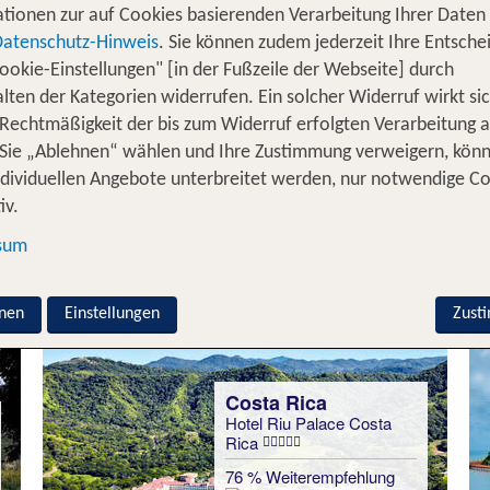
enen Architektur, Natur und Atmosphäre zu einem
unver
tionen zur auf Cookies basierenden Verarbeitung Ihrer Daten
 der Welt: Ob in Deutschland, Europa oder weit weg in B
Datenschutz-Hinweis
. Sie können zudem jederzeit Ihre Entsche
genauso individuell ist wie du. Abseits des Standards ü
ookie-Einstellungen" [in der Fußzeile der Webseite] durch
oder einer Ausstattung, die deine Erw
artigen Bauweise
lten der Kategorien widerrufen. Ein solcher Widerruf wirkt sic
dich Teil davon werden. Egal, ob du allein reist, nach e
 Rechtmäßigkeit der bis zum Widerruf erfolgten Verarbeitung a
nzen Familie auf Entdeckungstour gehst: Diese Reise beg
Sie „Ablehnen“ wählen und Ihre Zustimmung verweigern, kön
ndividuellen Angebote unterbreitet werden, nur notwendige C
iv.
sum
nachten im grünen Paradies
nen
Einstellungen
Zust
Malaysia
Berjaya Langkawi Resort
93 % Weiterempfehlung