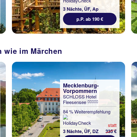
3 Nächte, ÜF, Ap
p.P. ab 190 €
n wie im Märchen
Niedersachsen
Schlosshotel
MÃ¼nchhausen
95 % Weiterempfehlung
3 Nächte, Ü, XX