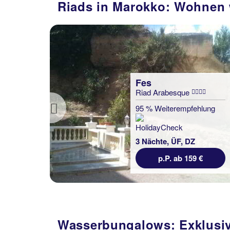
Riads in Marokko: Wohnen 
Marrakesch
Riad Kniza
lung
100 % Weiterempfehlung
Previous
3 Nächte, ÜF, XX
€
p.P. ab 333 €
Wasserbungalows: Exklusiv