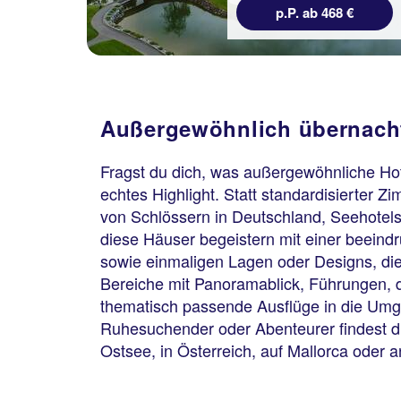
€
p.P. ab 287 €
Außergewöhnlich übernacht
Fragst du dich, was außergewöhnliche Ho
echtes Highlight. Statt standardisierter 
von Schlössern in Deutschland, Seehotels 
diese Häuser begeistern mit einer beein
sowie einmaligen Lagen oder Designs, die 
Bereiche mit Panoramablick, Führungen, d
thematisch passende Ausflüge in die Umge
Ruhesuchender oder Abenteurer findest du
Ostsee, in Österreich, auf Mallorca oder 