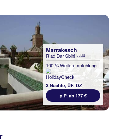
p.P. ab 147 €
Next
Malediven
Summer Island Maldives
96 % Weiterempfehlung
statt
3 Nächte, HP, DZ
544 €
r
p.P. ab 537 €