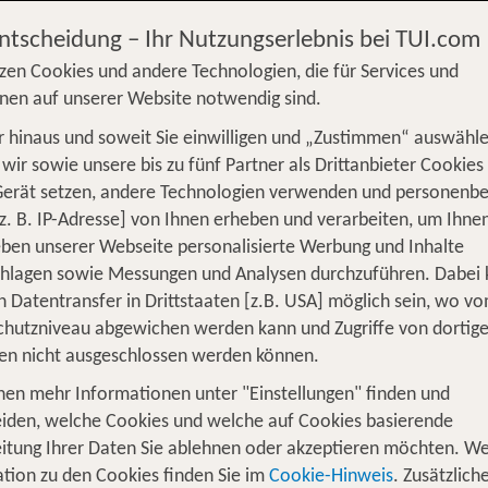
ngeboten
Entscheidung – Ihr Nutzungserlebnis bei TUI.com
zen Cookies und andere Technologien, die für Services und
nen auf unserer Website notwendig sind.
 hinaus und soweit Sie einwilligen und „Zustimmen“ auswähle
S
Flug
Ferienhaus
Mietwagen
Kreu
wir sowie unsere bis zu fünf Partner als Drittanbieter Cookies
Gerät setzen, andere Technologien verwenden und personenb
üge
Camper
Privattransfer
Zusatzleistun
z. B. IP-Adresse] von Ihnen erheben und verarbeiten, um Ihne
Von wo?
ben unserer Webseite personalisierte Werbung und Inhalte
Beliebig
chlagen sowie Messungen und Analysen durchzuführen. Dabei
n Datentransfer in Drittstaaten [z.B. USA] möglich sein, wo v
Wer reist mit?
hutzniveau abgewichen werden kann und Zugriffe von dortig
F
2 Erwachsene
en nicht ausgeschlossen werden können.
nen mehr Informationen unter "Einstellungen" finden und
für Reisen, die in Erinnerung bleibe
iden, welche Cookies und welche auf Cookies basierende
itung Ihrer Daten Sie ablehnen oder akzeptieren möchten. We
dere als alltäglich ist? Dann entdecke die Welt aus eine
tion zu den Cookies finden Sie im
Cookie-Hinweis
. Zusätzlich