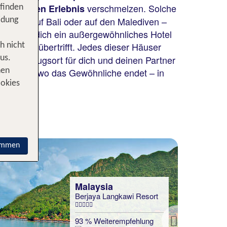
verschmelzen. Solche
gesslichen Erlebnis
 finden
angkok, auf Bali oder auf den Malediven –
idung
berrascht dich ein außergewöhnliches Hotel
Vietnam
LÂ´Alya Ninh Van Bay
artungen übertrifft. Jedes dieser Häuser
h nicht
inem Rückzugsort für dich und deinen Partner
us.
48 % Weiterempfehlung
innt dort, wo das Gewöhnliche endet – in
nen
ookies
statt
3 Nächte, ÜF, VI
507 €
p.P. ab 406 €
immen