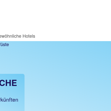
wöhnliche Hotels
HE H
rkünften