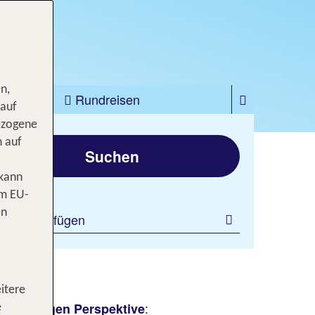
n,
zfahrten
Rundreisen
 auf
ezogene
gen
n auf
Suchen
 kann
om EU-
en
ilter hinzufügen
n
itere
r
:
einmaligen Perspektive
e