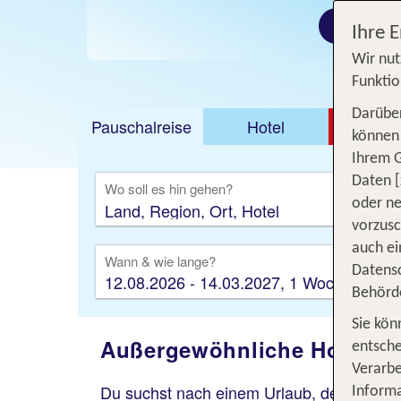
Zu den A
Ihre 
Wir nut
Funktio
Darüber
Pauschalreise
Hotel
DEAL
können 
Ihrem 
Ausfl
Daten [
Wo soll es hin gehen?
oder ne
vorzus
auch ei
Wann & wie lange?
Datensc
12.08.2026 - 14.03.2027, 1 Woche
Behörd
Sie kön
Außergewöhnliche Hotels – 
entsche
Verarbe
Du suchst nach einem Urlaub, der alles an
Informa