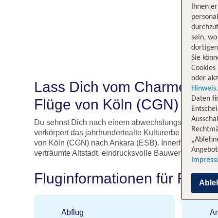
Ihnen e
persona
durchzuf
sein, w
dortige
Sie könn
Cookies 
oder akz
Lass Dich vom Charme der t
Hinweis
Daten f
Flüge von Köln (CGN) nach
Entschei
Ausschal
Du sehnst Dich nach einem abwechslungsreichen Urlau
Rechtmäß
verkörpert das jahrhundertealte Kulturerbe verschied
„Ablehn
von Köln (CGN) nach Ankara (ESB). Innerhalb von drei
Angebote
verträumte Altstadt, eindrucksvolle Bauwerke, span
Impres
Fluginformationen für Flüge
Able
Abflug
An