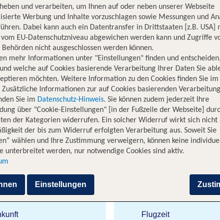
rheben und verarbeiten, um Ihnen auf oder neben unserer Webseite
lisierte Werbung und Inhalte vorzuschlagen sowie Messungen und An
ühren. Dabei kann auch ein Datentransfer in Drittstaaten [z.B. USA]
o vom EU-Datenschutzniveau abgewichen werden kann und Zugriffe v
n Behörden nicht ausgeschlossen werden können.
en mehr Informationen unter "Einstellungen" finden und entscheiden
und welche auf Cookies basierende Verarbeitung Ihrer Daten Sie ab
eptieren möchten. Weitere Information zu den Cookies finden Sie im
ürkischen Hauptstadt bezaubern 
. Zusätzliche Informationen zur auf Cookies basierenden Verarbeitung
inden Sie im
Datenschutz-Hinweis
. Sie können zudem jederzeit Ihre
 Ankara (ESB)
dung über "Cookie-Einstellungen" [in der Fußzeile der Webseite] dur
ten der Kategorien widerrufen. Ein solcher Widerruf wirkt sich nicht 
b in einer Stadt, die modernes Lebensgefühl und orientalische
igkeit der bis zum Widerruf erfolgten Verarbeitung aus. Soweit Sie
enster Epochen und bietet ein reiches Unterhaltungsangebot für 
en“ wählen und Ihre Zustimmung verweigern, können keine individue
einhalb Stunden Flugzeit bist Du in der Millionenstadt im Herz
 unterbreitet werden, nur notwendige Cookies sind aktiv.
nende Museen und vieles mehr.
sum
 von Köln nach Ankara
hnen
Einstellungen
Zust
kunft
Flugzeit