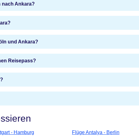
n nach Ankara?
ara?
Köln und Ankara?
inen Reisepass?
n?
essieren
ttgart - Hamburg
Flüge Antalya - Berlin