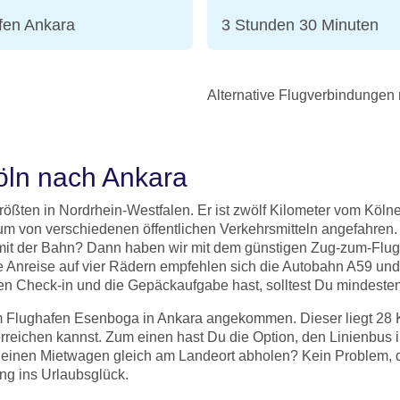
fen Ankara
3 Stunden 30 Minuten
Alternative Flugverbindungen
öln nach Ankara
ößten in Nordrhein-Westfalen. Er ist zwölf Kilometer vom Kölne
rum von verschiedenen öffentlichen Verkehrsmitteln angefahren
 mit der Bahn? Dann haben wir mit dem günstigen Zug-zum-Flug-
ie Anreise auf vier Rädern empfehlen sich die Autobahn A59 und
n Check-in und die Gepäckaufgabe hast, solltest Du mindestens
 Flughafen Esenboga in Ankara angekommen. Dieser liegt 28 K
 erreichen kannst. Zum einen hast Du die Option, den Linienbu
t Deinen Mietwagen gleich am Landeort abholen? Kein Problem,
ung ins Urlaubsglück.