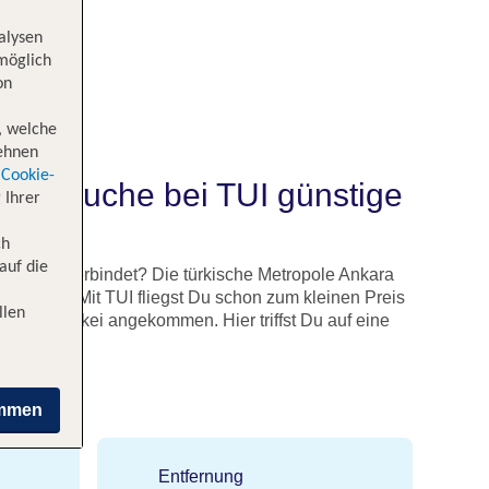
alysen
 möglich
on
, welche
lehnen
Cookie-
und buche bei TUI günstige
 Ihrer
ch
auf die
s Flair verbindet? Die türkische Metropole Ankara
Urlauber. Mit TUI fliegst Du schon zum kleinen Preis
llen
en der Türkei angekommen. Hier triffst Du auf eine
immen
Entfernung