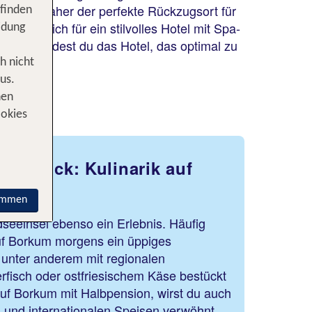
und ist daher der perfekte Rückzugsort für
 finden
ob du dich für ein stilvolles Hotel mit Spa-
idung
 Borkum findest du das Hotel, das optimal zu
h nicht
us.
nen
ookies
seeblick: Kulinarik auf
immen
dseeinsel ebenso ein Erlebnis. Häufig
auf Borkum morgens ein üppiges
 unter anderem mit regionalen
rfisch oder ostfriesischem Käse bestückt
 auf Borkum mit Halbpension, wirst du auch
 und internationalen Speisen verwöhnt.