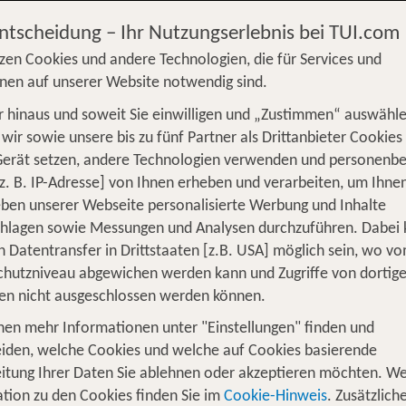
Entscheidung – Ihr Nutzungserlebnis bei TUI.com
zen Cookies und andere Technologien, die für Services und
nen auf unserer Website notwendig sind.
 hinaus und soweit Sie einwilligen und „Zustimmen“ auswähle
S
Flug
Ferienhaus
Mietwagen
Kreu
wir sowie unsere bis zu fünf Partner als Drittanbieter Cookies
Gerät setzen, andere Technologien verwenden und personenb
üge
Camper
Privattransfer
Zusatzleistun
z. B. IP-Adresse] von Ihnen erheben und verarbeiten, um Ihne
ben unserer Webseite personalisierte Werbung und Inhalte
Flug hinzufügen
chlagen sowie Messungen und Analysen durchzuführen. Dabei
n Datentransfer in Drittstaaten [z.B. USA] möglich sein, wo v
Wer reist mit?
hutzniveau abgewichen werden kann und Zugriffe von dortig
F
2 Erwachsene
en nicht ausgeschlossen werden können.
nen mehr Informationen unter "Einstellungen" finden und
ein Hotel zwischen Watt und Wäldern
iden, welche Cookies und welche auf Cookies basierende
itung Ihrer Daten Sie ablehnen oder akzeptieren möchten. We
scher, salziger Wind und gemütliche Hotels: Borkum bes
tion zu den Cookies finden Sie im
Cookie-Hinweis
. Zusätzlich