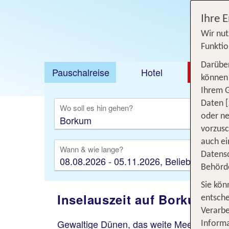
Ihre 
Wir nut
Funktio
Darüber
Pauschalreise
Hotel
DEAL
können 
Ihrem 
Ausfl
Daten [
Wo soll es hin gehen?
oder ne
vorzus
auch ei
Wann & wie lange?
Datensc
08.08.2026 - 05.11.2026, Beliebig
Behörd
Sie kön
Inselauszeit auf Borkum: d
entsche
Verarbe
Gewaltige Dünen, das weite Meer, ein fri
Informa