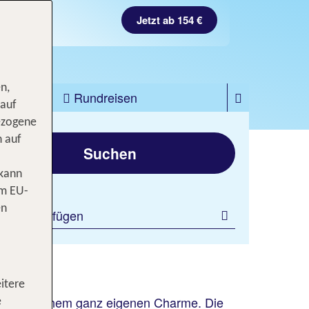
Jetzt ab 154 €
n,
zfahrten
Rundreisen
 auf
ezogene
gen
n auf
Suchen
 kann
om EU-
en
ilter hinzufügen
itere
ticht mit einem ganz eigenen Charme. Die
e