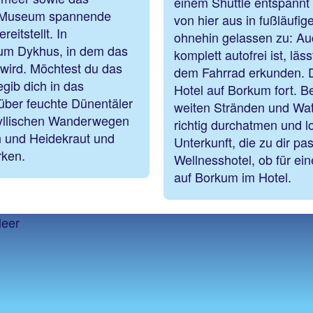
einem Shuttle entspannt 
ls Museum spannende
von hier aus in fußläufig
eitstellt. In
ohnehin gelassen zu: A
eum Dykhus, in dem das
komplett autofrei ist, lä
 wird. Möchtest du das
dem Fahrrad erkunden. D
ib dich in das
Hotel auf Borkum fort. 
über feuchte Dünentäler
weiten Stränden und Wat
dyllischen Wanderwegen
richtig durchatmen und l
n und Heidekraut und
Unterkunft, die zu dir pa
irken.
Wellnesshotel, ob für ei
auf Borkum im Hotel.