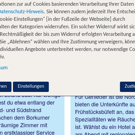
Weite, Ruhe und die typisch norddeutsche Gelassenheit – 
tionen zur auf Cookies basierenden Verarbeitung Ihrer Daten
er aktiv etwas für deine Gesundheit tun möchtest. Egal, 
Datenschutz-Hinweis
. Sie können zudem jederzeit Ihre Entsche
rkunft mit Blick in die vielfältige Natur bevorzugst: Auf
ookie-Einstellungen" [in der Fußzeile der Webseite] durch
lten der Kategorien widerrufen. Ein solcher Widerruf wirkt sic
 Rechtmäßigkeit der bis zum Widerruf erfolgten Verarbeitung a
Sie „Ablehnen“ wählen und Ihre Zustimmung verweigern, kön
otelsuche auf Borkum
ndividuellen Angebote unterbreitet werden, nur notwendige C
iv.
sum
Borkum entdecken
Genuss mit Nord
Borkum
Sandstränden direkt vor
nen
Einstellungen
Zust
am Strand oder nur wenige
Für Genießer ist die Nor
est du etwa entlang der
bieten die Unterkünfte 
rd- und Südstrand
Frühstücksbüfett an, das
ischen dem Borkumer
Spezialitäten wie Räuche
eräumige Zimmer mit
ist. Wählst du ein Hotel
n erstklassiger Service
am Abend mit regionalen