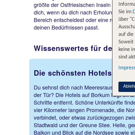
größte der Ostfriesischen Inseln vereint 
Informa
dich, wenn du dich nach Erholung sehnst od
Sie im
Bereich entscheidest oder eine ruhige Unte
über "C
deinen Bedürfnissen passt.
Ausscha
auf die
Soweit 
Wissenswertes für deine H
keine i
sind akt
Impres
Die schönsten Hotels auf 
Du sehnst dich nach Meeresrauschen und 
Ableh
der Tür? Die Hotels auf Borkum liegt oft 
Schritte entfernt. Schöne Unterkünfte find
vier Kilometer langen Promenade, die No
verbindet, oder etwas zurückgezogen zw
Stadtwald und der Greune Stee. Helle, g
Balkon und Blick auf die Nordsee sowie ei