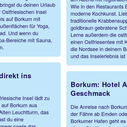
bringst du deinen Urlaub
Wie in den Restaurants B
 Ostfriesischen Insel
moderne Kochkunst. Lieb
els auf Borkum mit
traditionelle Krabbensu
ußenflächen für Yoga,
goldbraun gebratene Sc
bad. Und wenn du
Lerne außerdem die ostfr
pa-Bereiche mit Sauna,
einen Ostfriesentee mit 
n.
die Nordsee in deinem 
und das Inselerlebnis ist
irekt ins
Borkum: Hotel 
Geschmack
iesische Insel lädt zu
l auf Borkum aus
Die Anreise nach Borkum
Alten Leuchtturm, das
der Fähre ab Emden oder
st du eine
Borkumer Hafen geht es 
nmeer sowie das