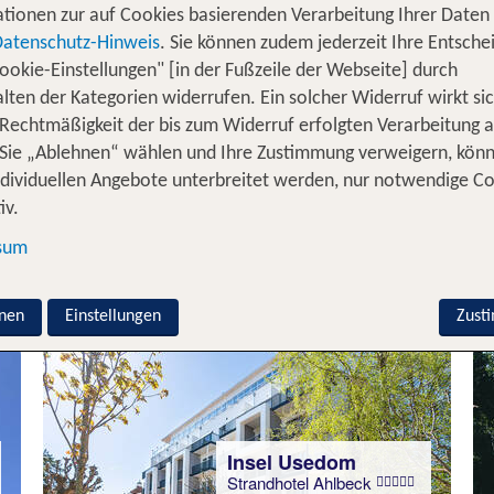
tionen zur auf Cookies basierenden Verarbeitung Ihrer Daten
Datenschutz-Hinweis
. Sie können zudem jederzeit Ihre Entsche
ookie-Einstellungen" [in der Fußzeile der Webseite] durch
Insel Usedom
lten der Kategorien widerrufen. Ein solcher Widerruf wirkt sic
Schloßappartements am
Weißen Schloß
 Rechtmäßigkeit der bis zum Widerruf erfolgten Verarbeitung a
98 % Weiterempfehlung
Sie „Ablehnen“ wählen und Ihre Zustimmung verweigern, kön
ndividuellen Angebote unterbreitet werden, nur notwendige C
statt
iv.
2 Nächte, Ü, St
110 €
sum
p.P. ab 98 €
nen
Einstellungen
Zust
Insel Usedom
Strandhotel Ahlbeck