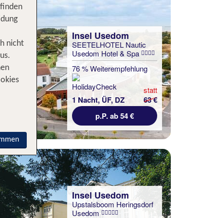
 finden
idung
Insel Usedom
h nicht
SEETELHOTEL Nautic
Usedom Hotel & Spa
us.
76 % Weiterempfehlung
nen
ookies
statt
1 Nacht, ÜF, DZ
63 €
p.P. ab 54 €
immen
Insel Usedom
Upstalsboom Heringsdorf
Usedom