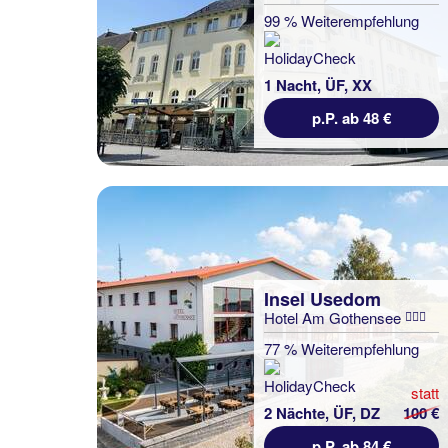
99 % Weiterempfehlung
1 Nacht, ÜF, XX
p.P. ab 48 €
Insel Usedom
Hotel Am Gothensee
77 % Weiterempfehlung
statt
2 Nächte, ÜF, DZ
100 €
p.P. ab 84 €