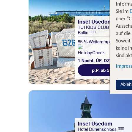
Informa
Sie im
über "C
Insel Usedom
TUI KIDS CLUB Hotel
Ausscha
Baltic
auf die
85 % Weiterempfehlung
Soweit 
keine i
statt
sind akt
1 Nacht, ÜF, DZ
61 €
Impres
p.P. ab 51 €
Ableh
Insel Usedom
Hotel Dünenschloss