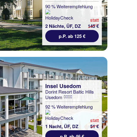
90 % Weiterempfehlung
statt
2 Nächte, ÜF, DZ
145 €
p.P. ab 125 €
Insel Usedom
Dorint Resort Baltic Hills
Usedom
92 % Weiterempfehlung
statt
1 Nacht, ÜF, DZ
51 €
p.P. ab 46 €