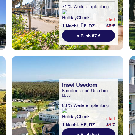
71 % Weiterempfehlung
statt
1 Nacht, ÜF, DZ
66 €
p.P. ab 57 €
Insel Usedom
Familienresort Usedom
83 % Weiterempfehlung
statt
1 Nacht, HP, DZ
81 €
p.P. ab 55 €