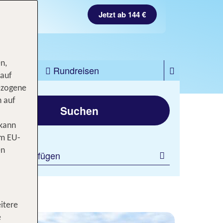
Jetzt ab 144 €
n,
zfahrten
Rundreisen
 auf
ezogene
gen
n auf
Suchen
 kann
om EU-
en
ilter hinzufügen
itere
e