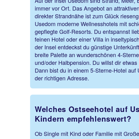
Auf der Insel Usedom sind Strand, Meer,
immer vor Ort. Das Angebot an attraktive
direkter Strandnähe ist zum Glück rieseng
Usedom moderne Wellnesshotels mit sch
gepflegte Golf-Resorts. Du entspannst lieb
feinen Hotel oder einer Villa in inseltypis
der Insel entdeckst du günstige Unterkünf
breite Palette an wunderschönen 4-Sterne
und/oder Halbpension. Du willst dir etw
Dann bist du in einem 5-Sterne-Hotel auf
der richtigen Adresse.
Welches Ostseehotel auf Us
Kindern empfehlenswert?
Ob Single mit Kind oder Familie mit Großel