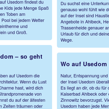
s auf Usedom findest du
Du suchst eine Unterkunf
ne Kids jede Menge Spaß
genauso wohl fühlt wie d
men Toben am
auf der Insel sind Haust
 Pool bei jedem Wetter
Angebote in Ahlbeck, Her
teintherme und
Trassenheide genauer an
lein und Groß.
Urlaub für dich und dein
Wege.
edom – so geht
Wo auf Usedom u
aben auf Usedom die
Natur, Entspannung und F
rchitektur. Wenn du Lust
der Insel Usedom überal
Charme hast, wird dich
Es liegt an dir, ob du fü
r Strandpromenade von
Kaiserbad Ahlbeck oder 
nnst du auf der ältesten
Zinnowitz bevorzugst. Vi
 Zeiten träumen oder
Usedom haben jede Meng