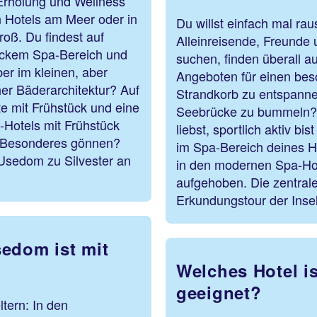
 Erholung und Wellness
n Hotels am Meer oder in
Du willst einfach mal rau
roß. Du findest auf
Alleinreisende, Freunde 
ickem Spa-Bereich und
suchen, finden überall a
er im kleinen, aber
Angeboten für einen bes
cher Bäderarchitektur? Auf
Strandkorb zu entspanne
te mit Frühstück und eine
Seebrücke zu bummeln?
-Hotels mit Frühstück
liebst, sportlich aktiv b
as Besonderes gönnen?
im Spa-Bereich deines H
 Usedom zu Silvester an
in den modernen Spa-Hot
aufgehoben. Die zentrale
Erkundungstour der Insel
edom ist mit
Welches Hotel i
geeignet?
tern: In den