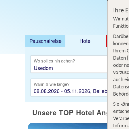
Ihre 
Wir nut
Funktio
Darüber
Pauschalreise
Hotel
DEAL
können 
Ihrem 
Ausfl
Daten [
Wo soll es hin gehen?
oder ne
vorzus
auch ei
Wann & wie lange?
Datensc
08.08.2026 - 05.11.2026, Beliebig
Behörd
Sie kön
Unsere TOP Hotel Angebote
entsche
Verarbe
Informa