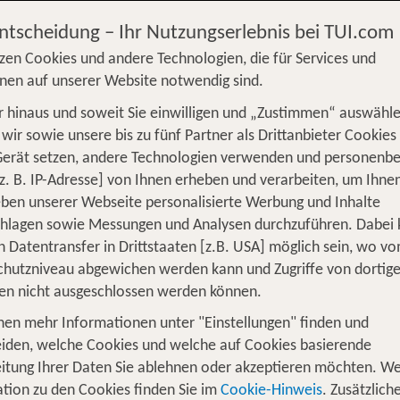
Entscheidung – Ihr Nutzungserlebnis bei TUI.com
zen Cookies und andere Technologien, die für Services und
nen auf unserer Website notwendig sind.
 hinaus und soweit Sie einwilligen und „Zustimmen“ auswähle
S
Flug
Ferienhaus
Mietwagen
Kreu
wir sowie unsere bis zu fünf Partner als Drittanbieter Cookies
Gerät setzen, andere Technologien verwenden und personenb
üge
Camper
Privattransfer
Zusatzleistun
z. B. IP-Adresse] von Ihnen erheben und verarbeiten, um Ihne
ben unserer Webseite personalisierte Werbung und Inhalte
Flug hinzufügen
chlagen sowie Messungen und Analysen durchzuführen. Dabei
n Datentransfer in Drittstaaten [z.B. USA] möglich sein, wo v
Wer reist mit?
hutzniveau abgewichen werden kann und Zugriffe von dortig
F
2 Erwachsene
en nicht ausgeschlossen werden können.
nen mehr Informationen unter "Einstellungen" finden und
 für 4 Nächte auf Usedom
iden, welche Cookies und welche auf Cookies basierende
itung Ihrer Daten Sie ablehnen oder akzeptieren möchten. We
tion zu den Cookies finden Sie im
Cookie-Hinweis
. Zusätzlich