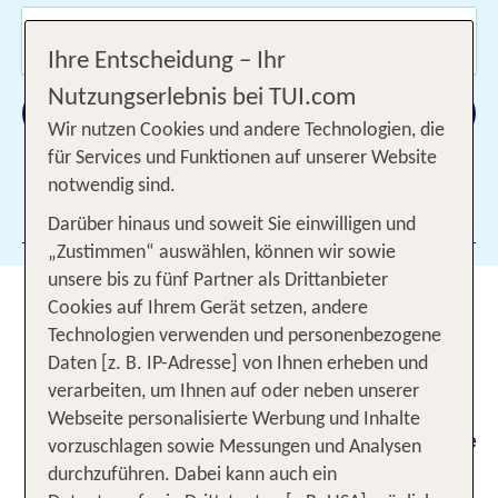
Wer reist mit?
2 Erwachsene
Ihre Entscheidung – Ihr
Nutzungserlebnis bei TUI.com
Suchen
Wir nutzen Cookies und andere Technologien, die
für Services und Funktionen auf unserer Website
notwendig sind.
Filter hinzufügen
Darüber hinaus und soweit Sie einwilligen und
„Zustimmen“ auswählen, können wir sowie
unsere bis zu fünf Partner als Drittanbieter
Super Last Minute - Bis zu 50 %
Cookies auf Ihrem Gerät setzen, andere
Rabatt auf Traumziele sichern
Technologien verwenden und personenbezogene
Daten [z. B. IP-Adresse] von Ihnen erheben und
Wir bringen dich Super Last Minute an die
verarbeiten, um Ihnen auf oder neben unserer
schönsten Orte der Welt - und du sparst bis zu 50
Webseite personalisierte Werbung und Inhalte
% auf deinen Sommerurlaub! Entdecke traumhafte
vorzuschlagen sowie Messungen und Analysen
Ziele wie Kreta, Mallorca, Rhodos, die Türkei,
durchzuführen. Dabei kann auch ein
Spanien u. v. m. zum attraktiven Preis.
Heute