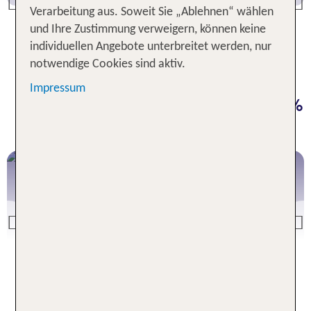
Griechenland
Previous
Verarbeitung aus. Soweit Sie „Ablehnen“ wählen
Das Sommer-Topziel
und Ihre Zustimmung verweigern, können keine
individuellen Angebote unterbreitet werden, nur
notwendige Cookies sind aktiv.
Unsere Deals für deinen Urlaub:
Impressum
Jetzt Sonne buchen & bis zu 50 %
sparen
Mallorca
Previous
Mallorca Deals