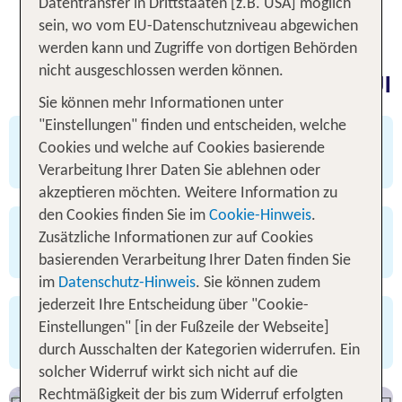
Datentransfer in Drittstaaten [z.B. USA] möglich
buchen, morgen Urlaub.
sein, wo vom EU-Datenschutzniveau abgewichen
werden kann und Zugriffe von dortigen Behörden
nicht ausgeschlossen werden können.
Rundum sorglos buchen - mit TUI
Sie können mehr Informationen unter
"Einstellungen" finden und entscheiden, welche
✅ viele Angebote mit Flex Tarif buchbar
Cookies und welche auf Cookies basierende
✅ 3 Tage kostenfrei stornieren
Verarbeitung Ihrer Daten Sie ablehnen oder
akzeptieren möchten. Weitere Information zu
den Cookies finden Sie im
Cookie-Hinweis
.
✅ 24/7 Service
Zusätzliche Informationen zur auf Cookies
✅ bewährte TUI Qualität
basierenden Verarbeitung Ihrer Daten finden Sie
im
Datenschutz-Hinweis
. Sie können zudem
jederzeit Ihre Entscheidung über "Cookie-
✅ TUI Bestpreisgarantie
Einstellungen" [in der Fußzeile der Webseite]
✅ attraktives Preis-Leistungs-Verhältnis
durch Ausschalten der Kategorien widerrufen. Ein
Deals entdecken
solcher Widerruf wirkt sich nicht auf die
Rechtmäßigkeit der bis zum Widerruf erfolgten