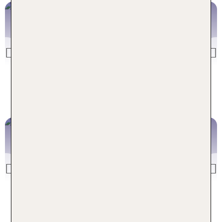
Kanaren
z. B. Gran Canaria, Fuerteventura
Previous
Kanaren Deals
Griech. Festland
Previous
Griechenland Deals