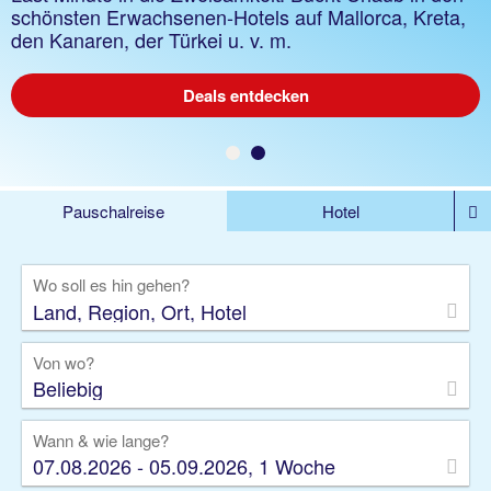
Mallorca, Kreta, Gran Canaria, Türkei u. v. m., Flex
schönsten Erwachsenen-Hotels auf Mallorca, Kreta,
Tarif buchbar
den Kanaren, der Türkei u. v. m.
Deals entdecken
Deals entdecken
Pauschalreise
Hotel
DEALS
Flug
Ferienhaus
Mietwagen
Wo soll es hin gehen?
Kreuzfahrten
Rundreisen
Ausflüge
Camper
Privattransfer
Zusatzleistungen
Von wo?
Beliebig
Wann & wie lange?
07.08.2026 - 05.09.2026, 1 Woche