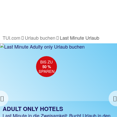
TUI.com
Urlaub buchen
Last Minute Urlaub
BIS ZU
BIS ZU
50 %*
50 %
SPAREN
SPAREN
Previous
SUPER LAST MINUTE
ADULT ONLY HOTELS
Bis zu 50 %* auf beliebte Topziele sparen, z. B.
Last Minute in die Zweisamkeit: Bucht Urlaub in den