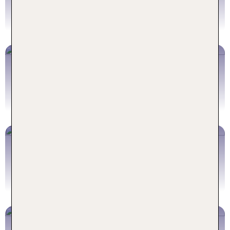
Genuss
Jetzt buchen
Rhodos
Traumhafte Strände & türkisblaues Meer
Jetzt buchen
Kos
Last Minute ins Familienglück
Jetzt buchen
Korfu