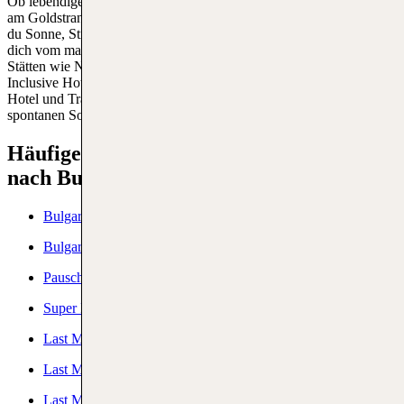
Ob lebendige Promenaden am Sonnenstrand oder entspannte Tage
am Goldstrand – mit einem Last Minute Urlaub in Bulgarien genießt
du Sonne, Strand und Kultur ganz ohne lange Vorplanung. Lass
dich vom maritimen Flair in Varna verzaubern, entdecke UNESCO-
Stätten wie Nessebar oder tanke Energie in einem komfortablen All
Inclusive Hotel direkt am Meer. Bei TUI buchst du kurzfristig Flug,
Hotel und Transfer im Rundum-Sorglos-Paket – perfekt für deinen
spontanen Sommertrip ans Schwarze Meer.
Häufige Fragen zu Urlaub Last Minute
nach Bulgarien
Bulgarien Hotel
Bulgarien Urlaub
Pauschalreisen Bulgarien
Super Last Minute
Last Minute Deutschland
Last Minute Fuerteventura
Last Minute Gran Canaria