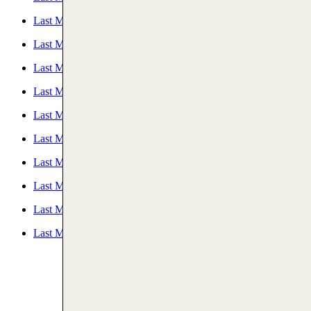
Last Minute Malediven
Last Minute Mallorca
Last Minute Türkei
Last Minute Kreta
Last Minute Korfu
Last Minute Spanien
Last Minute Sardinien
Last Minute Kos
Last Minute Menorca
Last Minute Rhodos