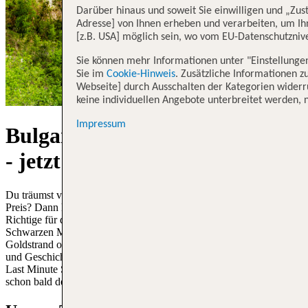
Darüber hinaus und soweit Sie einwilligen und „Zus
Adresse] von Ihnen erheben und verarbeiten, um Ih
[z.B. USA] möglich sein, wo vom EU-Datenschutzni
Sie können mehr Informationen unter "Einstellunge
Sie im
Cookie-Hinweis
. Zusätzliche Informationen z
Webseite] durch Ausschalten der Kategorien widerru
keine individuellen Angebote unterbreitet werden, n
Impressum
Bulgarien Urlaub Last Minute
- jetzt buchen!
Du träumst von einem Sommerurlaub in Bulgarien zum günstigen
Preis? Dann könnte ein Last Minute Urlaub in Bulgarien genau das
Richtige für dich sein! Entdecke die atemberaubenden Strände am
Schwarzen Meer, genieße die köstliche bulgarische Küche am
Goldstrand oder Sonnenstrand und tauche ein in die reiche Kultur
und Geschichte des Landes. Sicher dir jetzt eines unserer Bulgarien
Last Minute Schnäppchen inklusive Flug und Transfer und packe
schon bald deine Koffer!