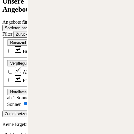
Unsere TOP Last Minute Bulgarien
Angebote: 1 Woche inkl. Flug buchen
Angebote für den Zeitraum:
06.08 – 05.10.2026
Sortieren nach:
Sortieren nach
Filter
Zurücksetzen
Reiseziel
Bulgarien
Verpflegung
All Inclusive
Vollpension
Halbpension
Frühstück
Ohne Verpflegung
Hotelkategorie
ab 1 Sonne
ab 2 Sonnen
ab 3 Sonnen
ab 4 Sonnen
ab 5
Sonnen
Zurücksetzen
Filter anwenden
Keine Ergebnisse gefunden