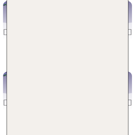
Kanaren
z. B. Gran Canaria, Fuerteventura
Previous
Kanaren Deals
Griech. Festland
Previous
Griechenland Deals