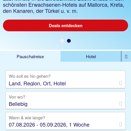
Mallorca, Kreta, Gran Canaria, Türkei u. v. m., Flex
schönsten Erwachsenen-Hotels auf Mallorca, Kreta,
Tarif buchbar
den Kanaren, der Türkei u. v. m.
Deals entdecken
Deals entdecken
Pauschalreise
Hotel
DEALS
Flug
Ferienhaus
Mietwagen
Wo soll es hin gehen?
Kreuzfahrten
Rundreisen
Ausflüge
Camper
Privattransfer
Zusatzleistungen
Von wo?
Beliebig
Wann & wie lange?
07.08.2026 - 05.09.2026, 1 Woche