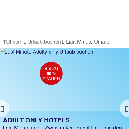
TUI.com
Urlaub buchen
Last Minute Urlaub
BIS ZU
BIS ZU
50 %*
50 %
SPAREN
SPAREN
Previous
SUPER LAST MINUTE
ADULT ONLY HOTELS
Bis zu 50 %* auf beliebte Topziele sparen, z. B.
Last Minute in die Zweisamkeit: Bucht Urlaub in den