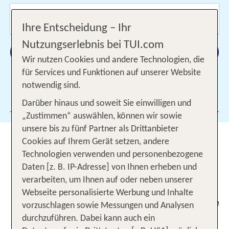
Wer reist mit?
2 Erwachsene
Ihre Entscheidung – Ihr
Nutzungserlebnis bei TUI.com
Suchen
Wir nutzen Cookies und andere Technologien, die
für Services und Funktionen auf unserer Website
notwendig sind.
Filter hinzufügen
Darüber hinaus und soweit Sie einwilligen und
„Zustimmen“ auswählen, können wir sowie
unsere bis zu fünf Partner als Drittanbieter
Super Last Minute - Bis zu 50 %
Cookies auf Ihrem Gerät setzen, andere
Rabatt auf Traumziele sichern
Technologien verwenden und personenbezogene
Daten [z. B. IP-Adresse] von Ihnen erheben und
Wir bringen dich Super Last Minute an die
verarbeiten, um Ihnen auf oder neben unserer
schönsten Orte der Welt - und du sparst bis zu 50
Webseite personalisierte Werbung und Inhalte
% auf deinen Sommerurlaub! Entdecke traumhafte
vorzuschlagen sowie Messungen und Analysen
Ziele wie Kreta, Mallorca, Rhodos, die Türkei,
durchzuführen. Dabei kann auch ein
Spanien u. v. m. zum attraktiven Preis.
Heute