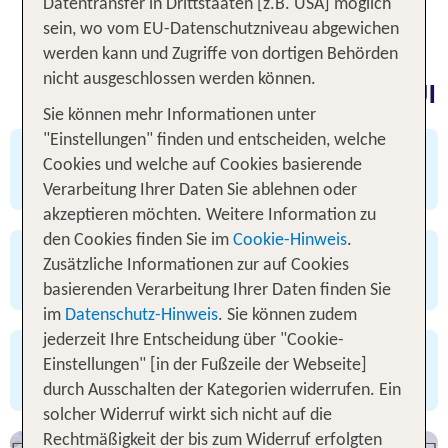
Datentransfer in Drittstaaten [z.B. USA] möglich
buchen, morgen Urlaub.
sein, wo vom EU-Datenschutzniveau abgewichen
werden kann und Zugriffe von dortigen Behörden
nicht ausgeschlossen werden können.
Rundum sorglos buchen - mit TUI
Sie können mehr Informationen unter
"Einstellungen" finden und entscheiden, welche
✅ viele Angebote mit Flex Tarif buchbar
Cookies und welche auf Cookies basierende
✅ 3 Tage kostenfrei stornieren
Verarbeitung Ihrer Daten Sie ablehnen oder
akzeptieren möchten. Weitere Information zu
den Cookies finden Sie im
Cookie-Hinweis
.
✅ 24/7 Service
Zusätzliche Informationen zur auf Cookies
✅ bewährte TUI Qualität
basierenden Verarbeitung Ihrer Daten finden Sie
im
Datenschutz-Hinweis
. Sie können zudem
jederzeit Ihre Entscheidung über "Cookie-
✅ TUI Bestpreisgarantie
Einstellungen" [in der Fußzeile der Webseite]
✅ attraktives Preis-Leistungs-Verhältnis
durch Ausschalten der Kategorien widerrufen. Ein
Deals entdecken
solcher Widerruf wirkt sich nicht auf die
Rechtmäßigkeit der bis zum Widerruf erfolgten