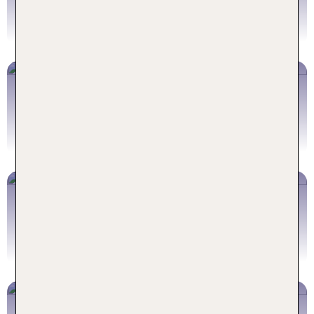
Genuss
Jetzt buchen
Rhodos
Traumhafte Strände & türkisblaues Meer
Jetzt buchen
Kos
Last Minute ins Familienglück
Jetzt buchen
Korfu