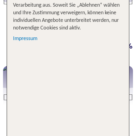
ll Inclusive Urlaub
G
Previous
Verarbeitung aus. Soweit Sie „Ablehnen“ wählen
D
und Ihre Zustimmung verweigern, können keine
individuellen Angebote unterbreitet werden, nur
notwendige Cookies sind aktiv.
Unsere Deals für deinen Urlaub:
Impressum
Jetzt Sonne buchen & bis zu 50 %
sparen
Mallorca
Previous
Mallorca Deals