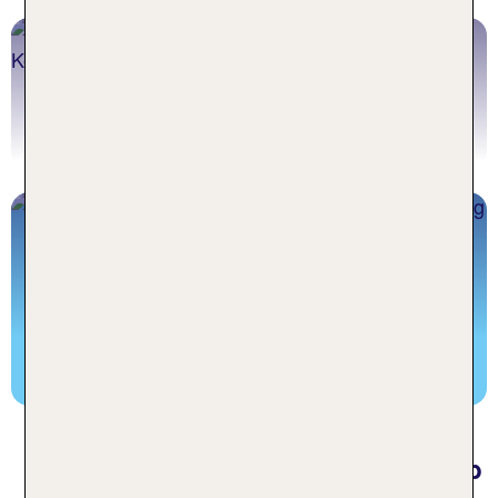
Bodensee Wellnesshotels
Jetzt buchen
Bodensee Kinderhotels
Jetzt buchen
Häufige Fragen zu Familienurlaub