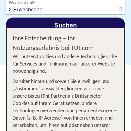
Wer reist mit?
2 Erwachsene
Suchen
Ihre Entscheidung – Ihr
Nutzungserlebnis bei TUI.com
Filter hinzufügen
Wir nutzen Cookies und andere Technologien, die
für Services und Funktionen auf unserer Website
notwendig sind.
Familienurlaub am Bodensee:
Darüber hinaus und soweit Sie einwilligen und
Ausflugsparadies für die ganze
„Zustimmen“ auswählen, können wir sowie
Familie
unsere bis zu fünf Partner als Drittanbieter
Cookies auf Ihrem Gerät setzen, andere
Du möchtest gemeinsam mit deinen Liebsten eine
Technologien verwenden und personenbezogene
abwechslungsreiche Zeit voller
,
Natur
Abenteuer
Daten [z. B. IP-Adresse] von Ihnen erheben und
und
erleben? Ein
am
Spaß
Familienurlaub
verarbeiten, um Ihnen auf oder neben unserer
Bodensee führt dich in eine der
schönsten