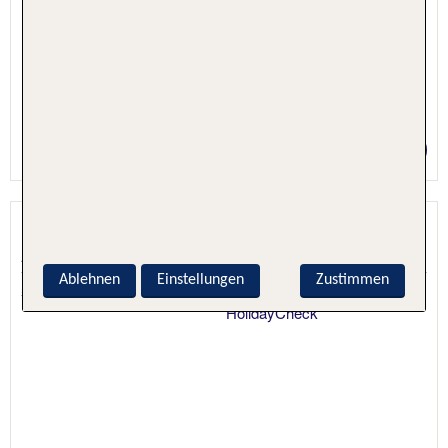
1 Nacht, Nur Hotel
Preis p.P. ab 37 €
Hotel St. Elisabeth
Allensbach, Bodensee (Deutschland), Deutschland
Ablehnen
Einstellungen
Zustimmen
5.8 - 100 % Weiterempfehlung