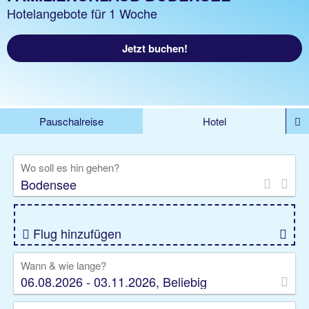
Hotelangebote für 1 Woche
Jetzt buchen!
Pauschalreise
Hotel
DEALS
Flug
Ferienhaus
Mietwagen
Wo soll es hin gehen?
Kreuzfahrten
Rundreisen
Ausflüge
Camper
Privattransfer
Zusatzleistungen
Flug hinzufügen
Wann & wie lange?
06.08.2026 - 03.11.2026, Beliebig