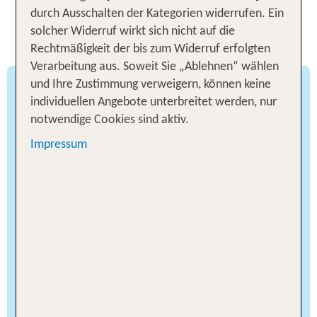
Dein traumhafter Familienurlaub
durch Ausschalten der Kategorien widerrufen. Ein
solcher Widerruf wirkt sich nicht auf die
am Bodensee
Rechtmäßigkeit der bis zum Widerruf erfolgten
Verarbeitung aus. Soweit Sie „Ablehnen“ wählen
und Ihre Zustimmung verweigern, können keine
Wandern und Radfahren für die
individuellen Angebote unterbreitet werden, nur
ganze Familie
notwendige Cookies sind aktiv.
Impressum
Für dich und deine Lieben gibt es nichts
Schöneres, als durch herrliche Landschaften zu
streifen? Die Umgebung des Bodensees ist eine
Oase für Naturliebhaber. Familienfreundliche
Wanderwege wie der Immenstaader Apfelweg
oder der Weinwanderweg führen zwischen
Obstplantagen und Weinbergen entlang und
belohnen mit malerischen Ausblicken auf die
Wilhelmshöhe sowie auf Hagnau. Kleine
Entdecker folgen aufregenden Erlebnispfaden mit