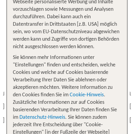
Webseite personalisierte Werbung und Inhalte
Deutschlands. Umgeben von
Regionen
vorzuschlagen sowie Messungen und Analysen
und
malerischen Landschaften
charmanten
durchzuführen. Dabei kann auch ein
hält der Bodensee vielseitige
Städtchen
Datentransfer in Drittstaaten [z.B. USA] möglich
Möglichkeiten für gemeinsame
bereit.
Erlebnisse
sein, wo vom EU-Datenschutzniveau abgewichen
Ob
,
oder
–
Wandern
Wasserspaß
Sightseeing
werden kann und Zugriffe von dortigen Behörden
hier kommt jeder auf seine Kosten!
nicht ausgeschlossen werden können.
Sie können mehr Informationen unter
Unsere TOP Angebote für 1
"Einstellungen" finden und entscheiden, welche
Woche Familienurlaub am
Cookies und welche auf Cookies basierende
Bodensee
Verarbeitung Ihrer Daten Sie ablehnen oder
akzeptieren möchten. Weitere Information zu
Previous
den Cookies finden Sie im
Cookie-Hinweis
.
Zusätzliche Informationen zur auf Cookies
Previous
basierenden Verarbeitung Ihrer Daten finden Sie
im
Datenschutz-Hinweis
. Sie können zudem
Previous
jederzeit Ihre Entscheidung über "Cookie-
Einstellungen" [in der Fußzeile der Webseite]