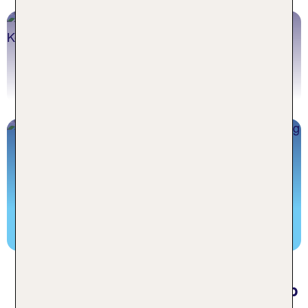
Bodensee Wellnesshotels
Jetzt buchen
Bodensee Kinderhotels
Jetzt buchen
Häufige Fragen zu Familienurlaub