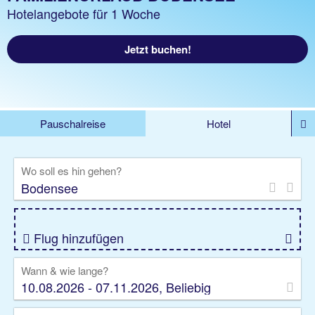
Hotelangebote für 1 Woche
Jetzt buchen!
Pauschalreise
Hotel
DEALS
Flug
Ferienhaus
Mietwagen
Wo soll es hin gehen?
Kreuzfahrten
Rundreisen
Ausflüge
Camper
Privattransfer
Zusatzleistungen
Flug hinzufügen
Wann & wie lange?
10.08.2026 - 07.11.2026, Beliebig