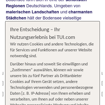
Deutschlands. Umgeben von
Regionen
und
malerischen Landschaften
charmanten
hält der Bodensee vielseitige
Städtchen
Möglichkeiten für gemeinsame
bereit.
Erlebnisse
Ob
,
oder
–
Wandern
Wasserspaß
Sightseeing
Ihre Entscheidung – Ihr
hier kommt jeder auf seine Kosten!
Nutzungserlebnis bei TUI.com
Wir nutzen Cookies und andere Technologien, die
Unsere TOP Angebote für 1
für Services und Funktionen auf unserer Website
Woche Familienurlaub am
notwendig sind.
Bodensee
Darüber hinaus und soweit Sie einwilligen und
„Zustimmen“ auswählen, können wir sowie
Previous
unsere bis zu fünf Partner als Drittanbieter
Cookies auf Ihrem Gerät setzen, andere
Previous
Technologien verwenden und personenbezogene
Daten [z. B. IP-Adresse] von Ihnen erheben und
Previous
verarbeiten, um Ihnen auf oder neben unserer