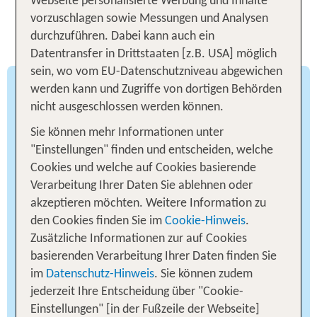
Webseite personalisierte Werbung und Inhalte
Dein traumhafter Familienurlaub
vorzuschlagen sowie Messungen und Analysen
am Bodensee
durchzuführen. Dabei kann auch ein
Datentransfer in Drittstaaten [z.B. USA] möglich
sein, wo vom EU-Datenschutzniveau abgewichen
werden kann und Zugriffe von dortigen Behörden
Wandern und Radfahren für die
nicht ausgeschlossen werden können.
ganze Familie
Sie können mehr Informationen unter
"Einstellungen" finden und entscheiden, welche
Für dich und deine Lieben gibt es nichts
Cookies und welche auf Cookies basierende
Schöneres, als durch herrliche Landschaften zu
Verarbeitung Ihrer Daten Sie ablehnen oder
streifen? Die Umgebung des Bodensees ist eine
akzeptieren möchten. Weitere Information zu
Oase für Naturliebhaber. Familienfreundliche
den Cookies finden Sie im
Cookie-Hinweis
.
Wanderwege wie der Immenstaader Apfelweg
Zusätzliche Informationen zur auf Cookies
oder der Weinwanderweg führen zwischen
basierenden Verarbeitung Ihrer Daten finden Sie
Obstplantagen und Weinbergen entlang und
im
Datenschutz-Hinweis
. Sie können zudem
belohnen mit malerischen Ausblicken auf die
jederzeit Ihre Entscheidung über "Cookie-
Wilhelmshöhe sowie auf Hagnau. Kleine
Einstellungen" [in der Fußzeile der Webseite]
Entdecker folgen aufregenden Erlebnispfaden mit