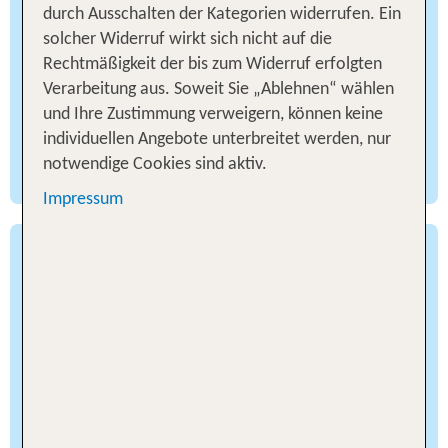
durch Ausschalten der Kategorien widerrufen. Ein
interaktiven Stationen, die spielerisch Naturwissen
solcher Widerruf wirkt sich nicht auf die
vermitteln. Als Fahrradfan wirst du bei einem
Rechtmäßigkeit der bis zum Widerruf erfolgten
Familienurlaub am Bodensee begeistert sein vom
Verarbeitung aus. Soweit Sie „Ablehnen“ wählen
Bodensee-Radweg: Er zählt zu den beliebtesten
und Ihre Zustimmung verweigern, können keine
Radrouten Europas – der Uferlinie des Sees
individuellen Angebote unterbreitet werden, nur
folgend verbindet dieser Radweg Deutschland,
notwendige Cookies sind aktiv.
Österreich und die Schweiz auf nur einer Strecke.
Impressum
Wasserspaß für kleine und große
Abenteurer beim Bodensee-
Familienurlaub
Du suchst nach einem Urlaubsziel, das nicht nur
Badespaß, sondern auch coole Wasseraktivitäten
verspricht? Dann plane einen Familienurlaub am