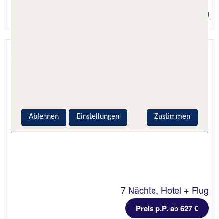
Preis p.P. ab 609 €
Armonia Hotel by Zante Plaza
Lithakia, Zakynthos, Griechenland
Ablehnen
Einstellungen
Zustimmen
7 Nächte, Hotel + Flug
Preis p.P. ab 627 €