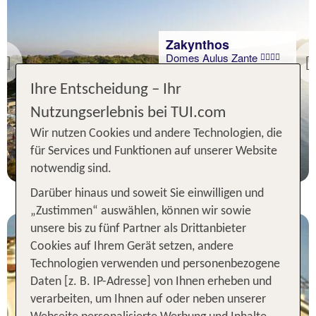
Zakynthos
Domes Aulus Zante
Previous
83 % Weiterempfehlung
Ihre Entscheidung – Ihr
statt
Nutzungserlebnis bei TUI.com
7 Nächte, AI, DZ
1308 €
Wir nutzen Cookies und andere Technologien, die
p.P. ab 1188 €
für Services und Funktionen auf unserer Website
notwendig sind.
Darüber hinaus und soweit Sie einwilligen und
„Zustimmen“ auswählen, können wir sowie
unsere bis zu fünf Partner als Drittanbieter
Cookies auf Ihrem Gerät setzen, andere
Technologien verwenden und personenbezogene
Daten [z. B. IP-Adresse] von Ihnen erheben und
verarbeiten, um Ihnen auf oder neben unserer