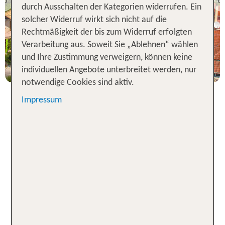
Previous
durch Ausschalten der Kategorien widerrufen. Ein
100 % Weiterempfehlung
solcher Widerruf wirkt sich nicht auf die
Rechtmäßigkeit der bis zum Widerruf erfolgten
7 Nächte, ÜF, DZ
Verarbeitung aus. Soweit Sie „Ablehnen“ wählen
p.P. ab 726 €
und Ihre Zustimmung verweigern, können keine
individuellen Angebote unterbreitet werden, nur
notwendige Cookies sind aktiv.
Impressum
Nach Zakynthos mit
Pauschalreisen – Traumurlaub
zum günstigen Preis
Träumst Du von strahlend blauem Wasser, weißen
Sandstränden und unvergesslichen
Sonnenuntergängen? Dann stöbere auf tui.com
und finde
in
Pauschalreisen nach Zakynthos