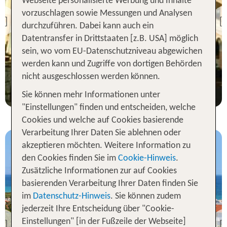
Webseite personalisierte Werbung und Inhalte
Zakynthos
vorzuschlagen sowie Messungen und Analysen
Kyprianos Apts
Previous
durchzuführen. Dabei kann auch ein
98 % Weiterempfehlung
Datentransfer in Drittstaaten [z.B. USA] möglich
sein, wo vom EU-Datenschutzniveau abgewichen
statt
werden kann und Zugriffe von dortigen Behörden
7 Nächte, Ü, XX
669 €
nicht ausgeschlossen werden können.
p.P. ab 666 €
Sie können mehr Informationen unter
"Einstellungen" finden und entscheiden, welche
Cookies und welche auf Cookies basierende
Verarbeitung Ihrer Daten Sie ablehnen oder
akzeptieren möchten. Weitere Information zu
den Cookies finden Sie im
Cookie-Hinweis
.
Zusätzliche Informationen zur auf Cookies
basierenden Verarbeitung Ihrer Daten finden Sie
im
Datenschutz-Hinweis
. Sie können zudem
Zakynthos
jederzeit Ihre Entscheidung über "Cookie-
Maistrali Hotel-Apartments
Einstellungen" [in der Fußzeile der Webseite]