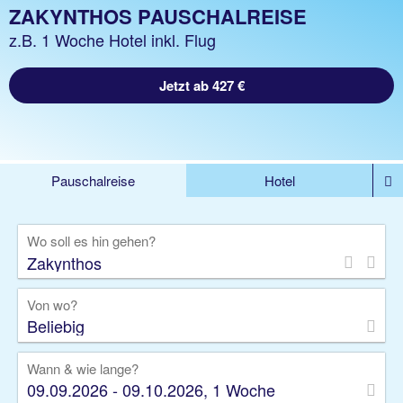
ZAKYNTHOS PAUSCHALREISE
z.B. 1 Woche Hotel inkl. Flug
Jetzt ab 427 €
Pauschalreise
Hotel
DEALS
Flug
Ferienhaus
Mietwagen
Wo soll es hin gehen?
Kreuzfahrten
Rundreisen
Ausflüge
Camper
Privattransfer
Zusatzleistungen
Von wo?
Beliebig
Wann & wie lange?
09.09.2026 - 09.10.2026, 1 Woche