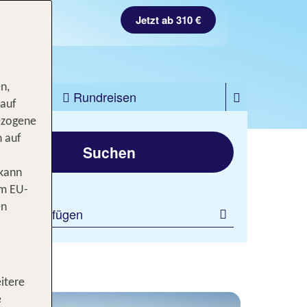
Jetzt ab 310 €
n,
zfahrten
Rundreisen
 auf
ezogene
gen
n auf
Suchen
 kann
om EU-
en
ilter hinzufügen
Flug
itere
e