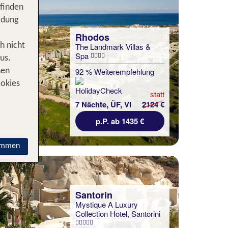
 finden
idung
Rhodos
h nicht
The Landmark Villas &
Spa
us.
92 % Weiterempfehlung
nen
ookies
statt
7 Nächte, ÜF, VI
2124 €
p.P. ab 1435 €
immen
Santorin
Mystique A Luxury
Collection Hotel, Santorini