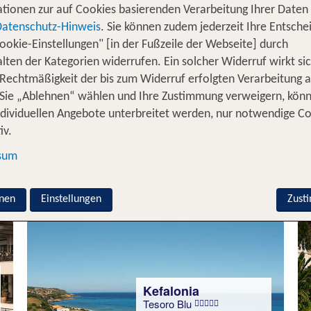
tionen zur auf Cookies basierenden Verarbeitung Ihrer Daten
Datenschutz-Hinweis
. Sie können zudem jederzeit Ihre Entsche
ookie-Einstellungen" [in der Fußzeile der Webseite] durch
Kreta
lten der Kategorien widerrufen. Ein solcher Widerruf wirkt sic
Aloe Boutique and Suites
 Rechtmäßigkeit der bis zum Widerruf erfolgten Verarbeitung a
97 % Weiterempfehlung
Sie „Ablehnen“ wählen und Ihre Zustimmung verweigern, kön
ndividuellen Angebote unterbreitet werden, nur notwendige C
statt
iv.
7 Nächte, ÜF, DL
886 €
sum
p.P. ab 796 €
nen
Einstellungen
Zust
Kefalonia
Tesoro Blu