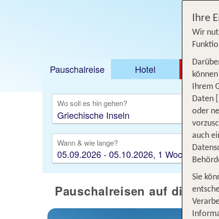
Ihre 
Wir nut
Funktio
Darüber
Pauschalreise
Hotel
DEAL
können 
Ihrem 
Ausfl
Daten [
Wo soll es hin gehen?
oder ne
vorzus
auch ei
Wann & wie lange?
Datensc
05.09.2026 - 05.10.2026, 1 Woche
Behörd
Sie kön
Pauschalreisen auf die Grie
entsche
Verarbe
Informa