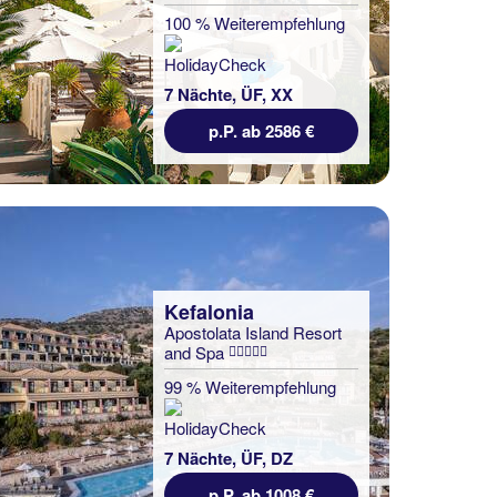
100 % Weiterempfehlung
7 Nächte, ÜF, XX
p.P. ab 2586 €
Kefalonia
Apostolata Island Resort
and Spa
99 % Weiterempfehlung
7 Nächte, ÜF, DZ
p.P. ab 1008 €