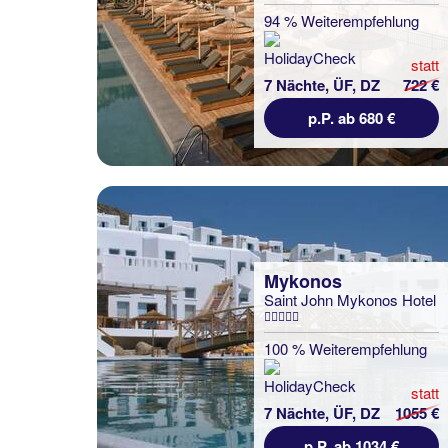
94 % Weiterempfehlung
statt
7 Nächte, ÜF, DZ
722 €
p.P. ab 680 €
Mykonos
Saint John Mykonos Hotel
100 % Weiterempfehlung
statt
7 Nächte, ÜF, DZ
1055 €
p.P. ab 1034 €