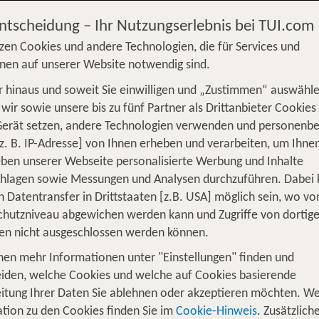
Entscheidung – Ihr Nutzungserlebnis bei TUI.com
zen Cookies und andere Technologien, die für Services und
nen auf unserer Website notwendig sind.
 hinaus und soweit Sie einwilligen und „Zustimmen“ auswähle
S
Flug
Ferienhaus
Mietwagen
Kreu
wir sowie unsere bis zu fünf Partner als Drittanbieter Cookies
Gerät setzen, andere Technologien verwenden und personenb
üge
Camper
Privattransfer
Zusatzleistun
z. B. IP-Adresse] von Ihnen erheben und verarbeiten, um Ihne
Von wo?
ben unserer Webseite personalisierte Werbung und Inhalte
Beliebig
chlagen sowie Messungen und Analysen durchzuführen. Dabei
n Datentransfer in Drittstaaten [z.B. USA] möglich sein, wo v
Wer reist mit?
hutzniveau abgewichen werden kann und Zugriffe von dortig
F
2 Erwachsene
en nicht ausgeschlossen werden können.
nen mehr Informationen unter "Einstellungen" finden und
chische Inseln - 1 Woche Hotel inkl. 
iden, welche Cookies und welche auf Cookies basierende
itung Ihrer Daten Sie ablehnen oder akzeptieren möchten. We
tion zu den Cookies finden Sie im
Cookie-Hinweis
. Zusätzlich