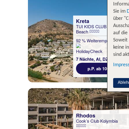
Informa
Sie im
über "C
Kreta
TUI KIDS CLUB Fodele
Ausscha
Beach
auf die
92 % Weiterempfehlung
Soweit 
keine i
statt
sind akt
7 Nächte, AI, DZ
1285 €
Impres
p.P. ab 1000 €
Ableh
Rhodos
Cook’s Club Kolymbia