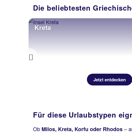
Die beliebtesten Griechisch
Kreta
Previous
decken
Jetzt entdecken
Für diese Urlaubstypen eig
Ob
– a
Milos, Kreta, Korfu oder Rhodos