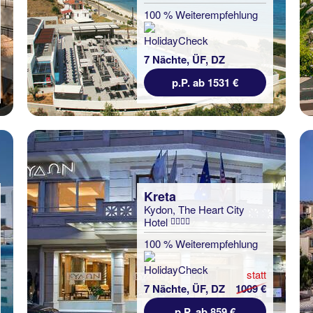
100 % Weiterempfehlung
7 Nächte, ÜF, DZ
p.P. ab 1531 €
Kreta
Kydon, The Heart City
Hotel
100 % Weiterempfehlung
statt
7 Nächte, ÜF, DZ
1009 €
p.P. ab 859 €