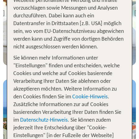
Webseite personalisierte Werbung und Inhalte
Iliessa Beach Hotel
vorzuschlagen sowie Messungen und Analysen
Zakynthos
Previous
durchzuführen. Dabei kann auch ein
100 % Weiterempfehlung
Datentransfer in Drittstaaten [z.B. USA] möglich
sein, wo vom EU-Datenschutzniveau abgewichen
werden kann und Zugriffe von dortigen Behörden
7 Nächte, ÜF, XX
nicht ausgeschlossen werden können.
p.P. ab 688 €
Sie können mehr Informationen unter
"Einstellungen" finden und entscheiden, welche
Cookies und welche auf Cookies basierende
Verarbeitung Ihrer Daten Sie ablehnen oder
akzeptieren möchten. Weitere Information zu
den Cookies finden Sie im
Cookie-Hinweis
.
Zusätzliche Informationen zur auf Cookies
basierenden Verarbeitung Ihrer Daten finden Sie
im
Datenschutz-Hinweis
. Sie können zudem
Zakynthos
jederzeit Ihre Entscheidung über "Cookie-
Maistrali Hotel-Apartments
Einstellungen" [in der Fußzeile der Webseite]