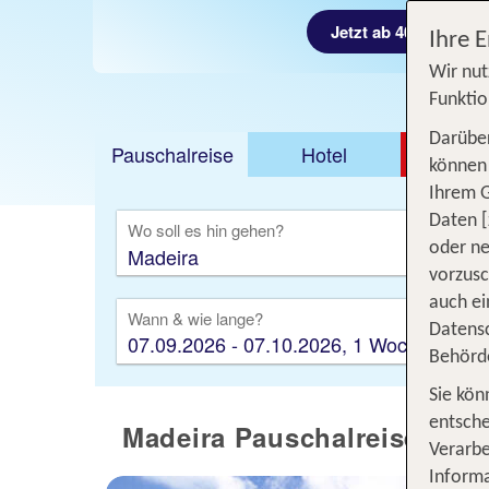
Jetzt ab 404 €
Ihre 
Wir nut
Funktio
Darüber
Pauschalreise
Hotel
DEAL
können 
Ihrem 
Ausfl
Daten [
Wo soll es hin gehen?
oder ne
vorzus
auch ei
Wann & wie lange?
Datensc
07.09.2026 - 07.10.2026, 1 Woche
Behörd
Sie kön
entsche
Madeira Pauschalreisen - u
Verarbe
Informa