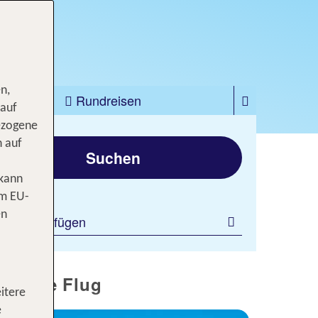
n,
zfahrten
Rundreisen
 auf
ezogene
gen
n auf
Suchen
 kann
om EU-
en
ilter hinzufügen
klusive Flug
itere
e