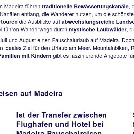
n Madeira führen
, 
traditionelle Bewässerungskanäle
Kanälen entlang, die Wanderer nutzen, um die schönste
die Ausblicke au
rtouren
f abwechslungsreiche Landsch
Insel führen Wanderwege durch
, d
mystische Laubwälder
uli und August einen Pauschalurlaub auf Madeira. Doch b
n ideales Ziel für den Urlaub am Meer. Mountainbiken, R
gibt es faszinierende Angebote fü
amilien mit Kindern
eisen auf Madeira
Ist der Transfer zwischen
n
Flughafen und Hotel bei
Madeira Pauschalreisen