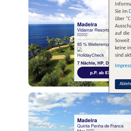
Informa
Sie im
über "C
Madeira
Ausscha
Vidamar Resorts Madeira
auf die
Soweit 
85 % Weiterempfehlung
keine i
sind akt
statt
7 Nächte, HP, DZ
1224 €
Impres
p.P. ab 874 €
Ableh
Madeira
Quinta Penha de Franca
Mar