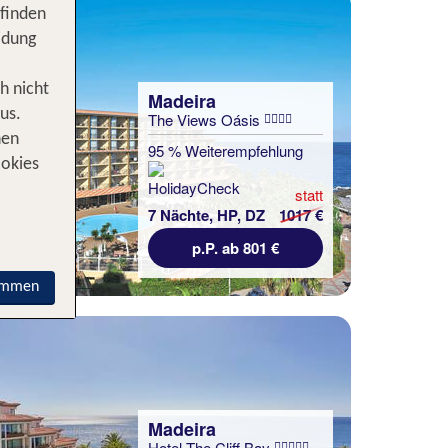
 finden
idung
h nicht
Madeira
us.
The Views Oásis
nen
95 % Weiterempfehlung
ookies
statt
7 Nächte, HP, DZ
1017 €
p.P. ab 801 €
immen
Madeira
Hotel The Cliff Bay