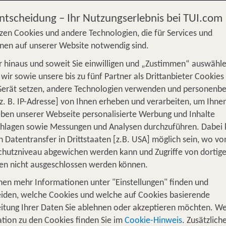
Entscheidung – Ihr Nutzungserlebnis bei TUI.com
zen Cookies und andere Technologien, die für Services und
nen auf unserer Website notwendig sind.
 hinaus und soweit Sie einwilligen und „Zustimmen“ auswähle
S
Flug
Ferienhaus
Mietwagen
Kreu
wir sowie unsere bis zu fünf Partner als Drittanbieter Cookies
Gerät setzen, andere Technologien verwenden und personenb
üge
Camper
Privattransfer
Zusatzleistun
z. B. IP-Adresse] von Ihnen erheben und verarbeiten, um Ihne
Von wo?
ben unserer Webseite personalisierte Werbung und Inhalte
Beliebig
chlagen sowie Messungen und Analysen durchzuführen. Dabei
n Datentransfer in Drittstaaten [z.B. USA] möglich sein, wo v
Wer reist mit?
hutzniveau abgewichen werden kann und Zugriffe von dortig
F
2 Erwachsene
en nicht ausgeschlossen werden können.
nen mehr Informationen unter "Einstellungen" finden und
iden, welche Cookies und welche auf Cookies basierende
nsere Top Tipps für 1 Woche Hotel in
itung Ihrer Daten Sie ablehnen oder akzeptieren möchten. We
tion zu den Cookies finden Sie im
Cookie-Hinweis
. Zusätzlich