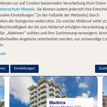
tionen zur auf Cookies basierenden Verarbeitung Ihrer Daten
Datenschutz-Hinweis
. Sie können zudem jederzeit Ihre Entsche
ookie-Einstellungen" [in der Fußzeile der Webseite] durch
lten der Kategorien widerrufen. Ein solcher Widerruf wirkt sic
Madeira
 Rechtmäßigkeit der bis zum Widerruf erfolgten Verarbeitung a
Calheta Beach
Sie „Ablehnen“ wählen und Ihre Zustimmung verweigern, kön
93 % Weiterempfehlung
ndividuellen Angebote unterbreitet werden, nur notwendige C
iv.
statt
7 Nächte, HP, DZ
1118 €
sum
p.P. ab 827 €
nen
Einstellungen
Zust
Madeira
Allegro Madeira