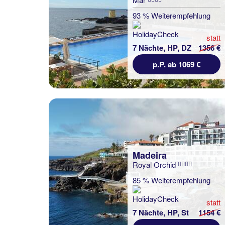
93 % Weiterempfehlung
statt
7 Nächte, HP, DZ
1356 €
p.P. ab 1069 €
Madeira
Royal Orchid
85 % Weiterempfehlung
statt
7 Nächte, HP, St
1154 €