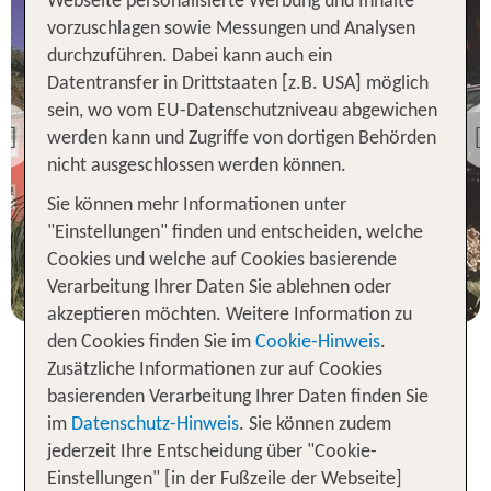
Webseite personalisierte Werbung und Inhalte
vorzuschlagen sowie Messungen und Analysen
durchzuführen. Dabei kann auch ein
Datentransfer in Drittstaaten [z.B. USA] möglich
Funchal
Quinta do Monte
sein, wo vom EU-Datenschutzniveau abgewichen
Panoramic Gardens
werden kann und Zugriffe von dortigen Behörden
Previous
98 % Weiterempfehlung
nicht ausgeschlossen werden können.
Sie können mehr Informationen unter
statt
7 Nächte, ÜF, XX
828 €
"Einstellungen" finden und entscheiden, welche
Cookies und welche auf Cookies basierende
p.P. ab 618 €
Verarbeitung Ihrer Daten Sie ablehnen oder
akzeptieren möchten. Weitere Information zu
den Cookies finden Sie im
Cookie-Hinweis
.
Zusätzliche Informationen zur auf Cookies
basierenden Verarbeitung Ihrer Daten finden Sie
Pauschalreisen nach Funchal
im
Datenschutz-Hinweis
. Sie können zudem
2026 günstig bei TUI buchen
jederzeit Ihre Entscheidung über "Cookie-
Einstellungen" [in der Fußzeile der Webseite]