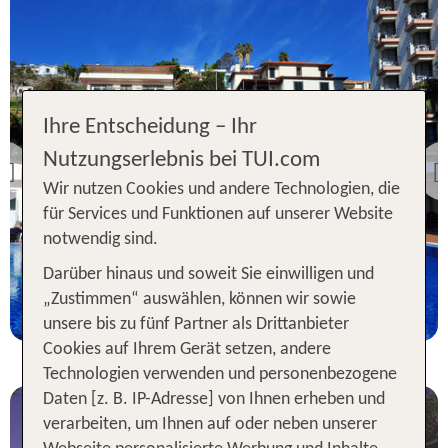
Ihre Entscheidung – Ihr
Funchal
Nutzungserlebnis bei TUI.com
Dorisol Estrelicia
Previous
Wir nutzen Cookies und andere Technologien, die
46 % Weiterempfehlung
für Services und Funktionen auf unserer Website
statt
notwendig sind.
7 Nächte, Ü, DZ
687 €
Darüber hinaus und soweit Sie einwilligen und
p.P. ab 457 €
„Zustimmen“ auswählen, können wir sowie
unsere bis zu fünf Partner als Drittanbieter
Cookies auf Ihrem Gerät setzen, andere
Technologien verwenden und personenbezogene
Daten [z. B. IP-Adresse] von Ihnen erheben und
verarbeiten, um Ihnen auf oder neben unserer