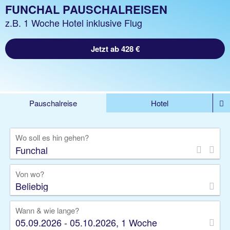
FUNCHAL PAUSCHALREISEN
z.B. 1 Woche Hotel inklusive Flug
Jetzt ab 428 €
Pauschalreise
Hotel
DEALS
Flug
Ferienhaus
Mietwagen
Wo soll es hin gehen?
Kreuzfahrten
Rundreisen
Ausflüge
Camper
Privattransfer
Zusatzleistungen
Von wo?
Beliebig
Wann & wie lange?
05.09.2026 - 05.10.2026, 1 Woche