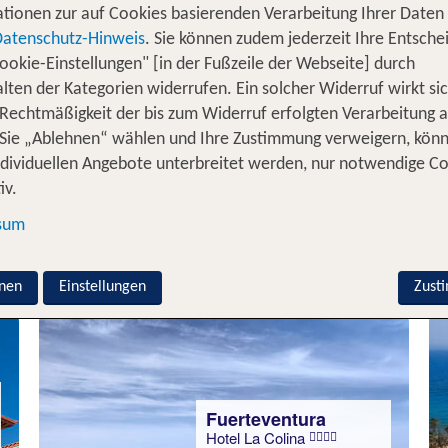
tionen zur auf Cookies basierenden Verarbeitung Ihrer Daten
Datenschutz-Hinweis
. Sie können zudem jederzeit Ihre Entsche
ookie-Einstellungen" [in der Fußzeile der Webseite] durch
Fuerteventura
lten der Kategorien widerrufen. Ein solcher Widerruf wirkt sic
Hotel Ereza Mar
 Rechtmäßigkeit der bis zum Widerruf erfolgten Verarbeitung a
86 % Weiterempfehlung
Sie „Ablehnen“ wählen und Ihre Zustimmung verweigern, kön
ndividuellen Angebote unterbreitet werden, nur notwendige C
statt
iv.
7 Nächte, HP, DZ
877 €
sum
p.P. ab 666 €
nen
Einstellungen
Zust
Fuerteventura
Hotel La Colina