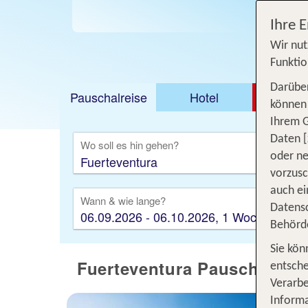
Jet
Jetzt ab 395 €
Ihre 
Wir nut
Funktio
Darüber
Pauschalreise
Hotel
DEAL
können 
Ihrem 
Ausfl
Daten [
Wo soll es hin gehen?
oder ne
vorzus
auch ei
Wann & wie lange?
Datensc
06.09.2026 - 06.10.2026, 1 Woche
Behörd
Sie kön
Fuerteventura Pauschalreis
entsche
Verarbe
Informa