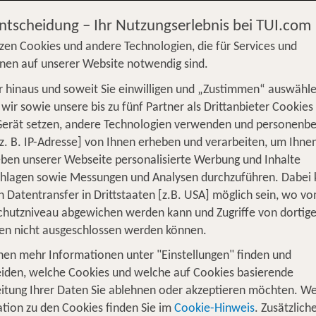
zt sparen!
Entscheidung – Ihr Nutzungserlebnis bei TUI.com
zen Cookies und andere Technologien, die für Services und
nen auf unserer Website notwendig sind.
 hinaus und soweit Sie einwilligen und „Zustimmen“ auswähle
S
Flug
Ferienhaus
Mietwagen
Kreu
wir sowie unsere bis zu fünf Partner als Drittanbieter Cookies
Gerät setzen, andere Technologien verwenden und personenb
üge
Camper
Privattransfer
Zusatzleistun
z. B. IP-Adresse] von Ihnen erheben und verarbeiten, um Ihne
Von wo?
ben unserer Webseite personalisierte Werbung und Inhalte
Beliebig
chlagen sowie Messungen und Analysen durchzuführen. Dabei
n Datentransfer in Drittstaaten [z.B. USA] möglich sein, wo v
Wer reist mit?
hutzniveau abgewichen werden kann und Zugriffe von dortig
F
2 Erwachsene
en nicht ausgeschlossen werden können.
nen mehr Informationen unter "Einstellungen" finden und
en - Unsere TOP Angebote für 1 Woch
iden, welche Cookies und welche auf Cookies basierende
itung Ihrer Daten Sie ablehnen oder akzeptieren möchten. We
tion zu den Cookies finden Sie im
Cookie-Hinweis
. Zusätzlich