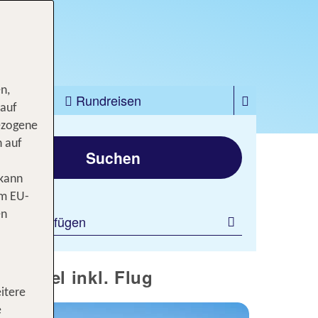
n,
zfahrten
Rundreisen
 auf
ezogene
gen
n auf
Suchen
 kann
om EU-
en
ilter hinzufügen
e Hotel inkl. Flug
itere
e