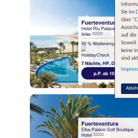
Informa
Sie im
über "C
Fuerteventura
Hotel Riu Palace Tres
Ausscha
Islas
auf die
92 % Weiterempfehlung
Soweit 
keine i
statt
sind akt
7 Nächte, HP, DZ
1036 €
Impres
p.P. ab 1011 €
Ableh
Fuerteventura
Elba Palace Golf Boutique
Hotel