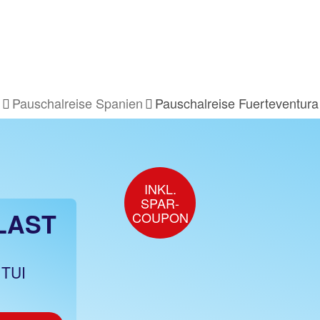
Pauschalreise Spanien
Pauschalreise Fuerteventura
INKL.
SPAR-
LAST
COUPON
 TUI