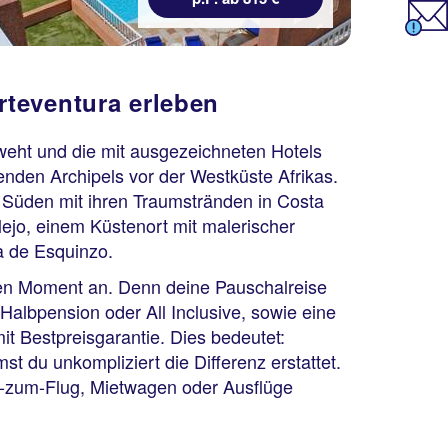
rteventura erleben
 weht und die mit ausgezeichneten Hotels
enden Archipels vor der Westküste Afrikas.
m Süden mit ihren Traumstränden in Costa
ejo, einem Küstenort mit malerischer
a de Esquinzo.
sten Moment an. Denn deine Pauschalreise
Halbpension oder All Inclusive, sowie eine
Fuerteventura
Hotel SBH Costa Calma
t Bestpreisgarantie. Dies bedeutet:
Palace
 du unkompliziert die Differenz erstattet.
75 % Weiterempfehlung
g-zum-Flug, Mietwagen oder Ausflüge
statt
7 Nächte, HP, DZ
1014 €