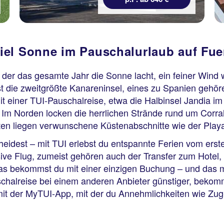
el Sonne im Pauschalurlaub auf Fue
er der das gesamte Jahr die Sonne lacht, ein feiner Wind
ist die zweitgrößte Kanareninsel, eines zu Spanien gehör
t einer TUI-Pauschalreise, etwa die Halbinsel Jandia i
 Im Norden locken die herrlichen Strände rund um Corral
ten liegen verwunschene Küstenabschnitte wie der Play
cheidest – mit TUI erlebst du entspannte Ferien vom er
sive Flug, zumeist gehören auch der Transfer zum Hotel, 
as bekommst du mit einer einzigen Buchung – und das mi
alreise bei einem anderen Anbieter günstiger, bekommst
mit der MyTUI-App, mit der du Annehmlichkeiten wie Zu