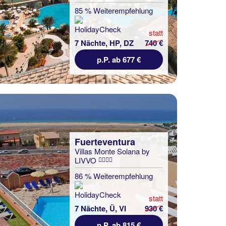
85 % Weiterempfehlung
statt
7 Nächte, HP, DZ
740 €
p.P. ab 677 €
Fuerteventura
Villas Monte Solana by
LIVVO
86 % Weiterempfehlung
statt
7 Nächte, Ü, VI
930 €
p.P. ab 815 €