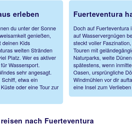
aus erleben
Fuerteventura h
enen du unter der Sonne
Doch auf Fuerteventura i
Zweisamkeit genießen,
auf Wasservergnügen bes
t deinen Kids
steckt voller Faszinatio
turas weiten Stränden
Touren mit geländegängi
iel Platz. Wer es aktiver
Naturparks, weite Dünen,
 für Wassersport.
spätestens, wenn inmitt
Windes sehr angesagt.
Oasen, ursprüngliche Dörf
 Schiff, etwa ein
Windmühlen vor dir auft
Küste oder eine Tour zur
eine Insel zum Verlieben 
reisen nach Fuerteventura