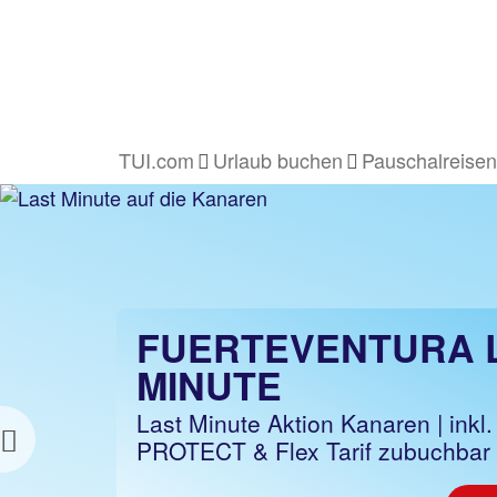
TUI.com
Urlaub buchen
Pauschalreisen
FUERTEVENTURA 
PAUSCHALREISE
MINUTE
FUERTEVENTURA
Last Minute Aktion Kanaren | inkl.
z.B. 1 Woche Hotel inkl. Flug
PROTECT & Flex Tarif zubuchbar
Previous