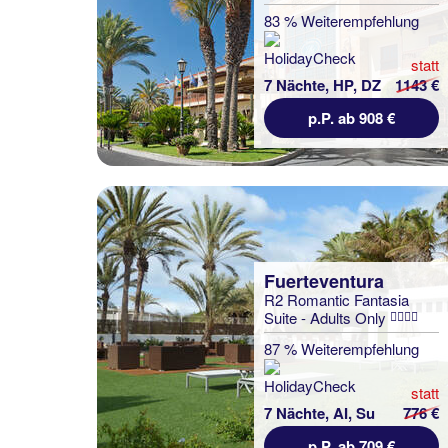
83 % Weiterempfehlung
statt
7 Nächte, HP, DZ
1143 €
p.P. ab 908 €
Fuerteventura
R2 Romantic Fantasia
Suite - Adults Only
87 % Weiterempfehlung
statt
7 Nächte, AI, Su
776 €
p.P. ab 709 €