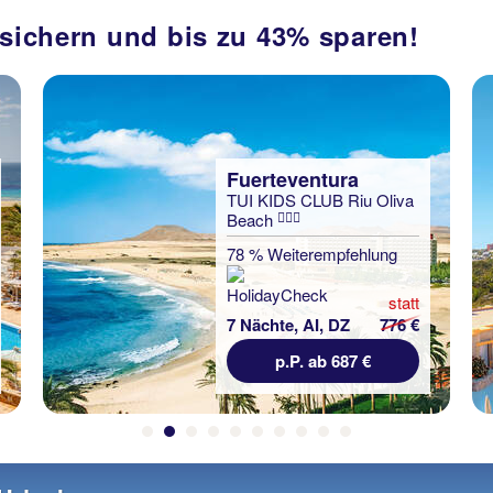
 sichern und bis zu 43% sparen!
Fuerteventura
SBH Monica Beach
Resort
70 % Weiterempfehlung
t
statt
€
7 Nächte, AI, DZ
735 €
p.P. ab 720 €