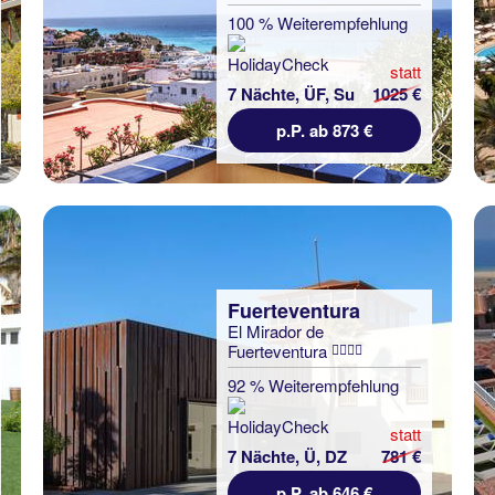
100 % Weiterempfehlung
statt
7 Nächte, ÜF, Su
1025 €
p.P. ab 873 €
Fuerteventura
El Mirador de
Fuerteventura
92 % Weiterempfehlung
statt
7 Nächte, Ü, DZ
781 €
p.P. ab 646 €