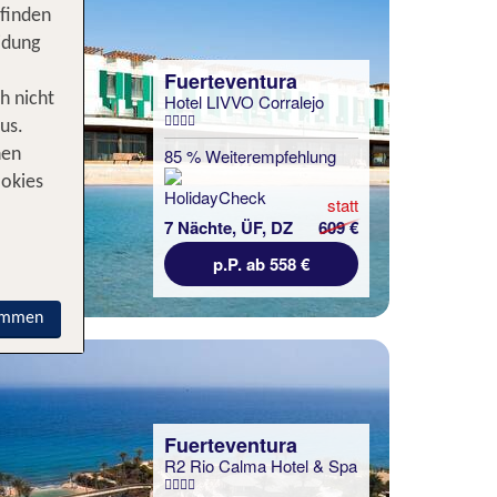
 finden
idung
Fuerteventura
h nicht
Hotel LIVVO Corralejo
us.
85 % Weiterempfehlung
nen
ookies
statt
7 Nächte, ÜF, DZ
609 €
p.P. ab 558 €
immen
Fuerteventura
R2 Rio Calma Hotel & Spa