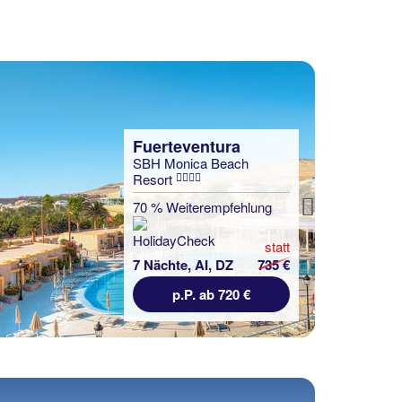
p.P. ab 793 €
Next