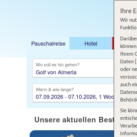
Ihre 
Wir nut
Funktio
Darüber
Pauschalreise
Hotel
DEAL
können 
Ihrem 
Ausfl
Daten [
Wo soll es hin gehen?
oder ne
vorzus
auch ei
Wann & wie lange?
Datensc
07.09.2026 - 07.10.2026, 1 Woche
Behörd
Sie kön
Unsere aktuellen Bestselle
entsche
Verarbe
Informa