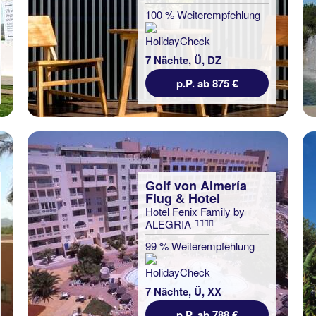
100 % Weiterempfehlung
7 Nächte, Ü, DZ
p.P. ab 875 €
Golf von Almería
Flug & Hotel
Hotel Fenix Family by
ALEGRIA
99 % Weiterempfehlung
7 Nächte, Ü, XX
p.P. ab 788 €