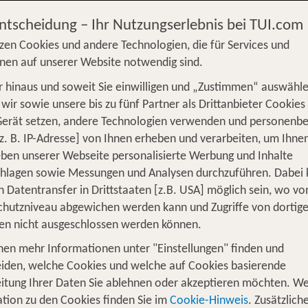
Entscheidung – Ihr Nutzungserlebnis bei TUI.com
zen Cookies und andere Technologien, die für Services und
nen auf unserer Website notwendig sind.
 hinaus und soweit Sie einwilligen und „Zustimmen“ auswähle
S
Flug
Ferienhaus
Mietwagen
Kreu
wir sowie unsere bis zu fünf Partner als Drittanbieter Cookies
Gerät setzen, andere Technologien verwenden und personenb
üge
Camper
Privattransfer
Zusatzleistun
z. B. IP-Adresse] von Ihnen erheben und verarbeiten, um Ihne
Von wo?
ben unserer Webseite personalisierte Werbung und Inhalte
Beliebig
chlagen sowie Messungen und Analysen durchzuführen. Dabei
n Datentransfer in Drittstaaten [z.B. USA] möglich sein, wo v
Wer reist mit?
hutzniveau abgewichen werden kann und Zugriffe von dortig
F
2 Erwachsene
en nicht ausgeschlossen werden können.
nen mehr Informationen unter "Einstellungen" finden und
r für eine 1 Woche Pauschalreise an 
iden, welche Cookies und welche auf Cookies basierende
itung Ihrer Daten Sie ablehnen oder akzeptieren möchten. We
tion zu den Cookies finden Sie im
Cookie-Hinweis
. Zusätzlich