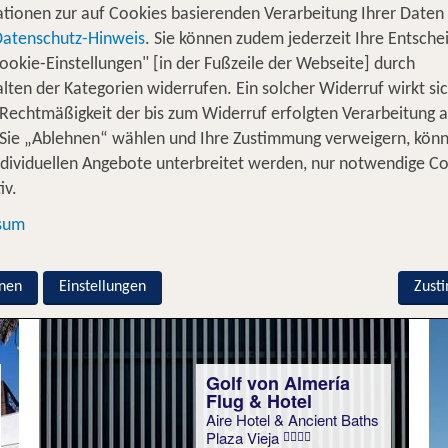
tionen zur auf Cookies basierenden Verarbeitung Ihrer Daten
Datenschutz-Hinweis
. Sie können zudem jederzeit Ihre Entsche
ookie-Einstellungen" [in der Fußzeile der Webseite] durch
Golf von Almería
Flug & Hotel
lten der Kategorien widerrufen. Ein solcher Widerruf wirkt sic
Parador de Mojácar
 Rechtmäßigkeit der bis zum Widerruf erfolgten Verarbeitung a
100 % Weiterempfehlung
Sie „Ablehnen“ wählen und Ihre Zustimmung verweigern, kön
ndividuellen Angebote unterbreitet werden, nur notwendige C
iv.
7 Nächte, Ü, DZ
sum
p.P. ab 939 €
nen
Einstellungen
Zust
Golf von Almería
Flug & Hotel
Aire Hotel & Ancient Baths
Plaza Vieja