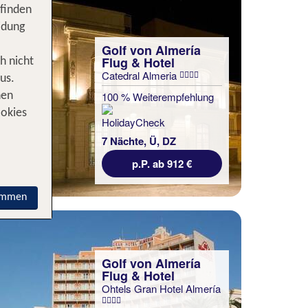
 finden
idung
Golf von Almería
Flug & Hotel
h nicht
Catedral Almeria
us.
100 % Weiterempfehlung
nen
ookies
7 Nächte, Ü, DZ
p.P. ab 912 €
immen
Golf von Almería
Flug & Hotel
Ohtels Gran Hotel Almería