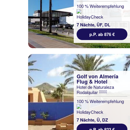
100 % Weiterempfehlung
7 Nächte, ÜF, DL
p.P. ab 876 €
Golf von Almería
Flug & Hotel
Hotel de Naturaleza
Rodalquilar
100 % Weiterempfehlung
7 Nächte, Ü, DZ
p.P. ab 823 €