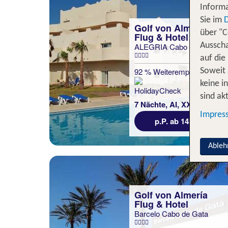
Informa
Sie im
Golf von Almería
über "C
Flug & Hotel
ALEGRIA Cabo de Gata
Ausscha
auf die
92 % Weiterempfehlung
Soweit 
keine i
sind akt
7 Nächte, AI, XX
Impres
p.P. ab 1456 €
Ableh
Golf von Almería
Flug & Hotel
Barcelo Cabo de Gata