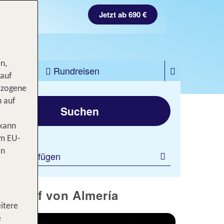
Jetzt ab 690 €
n,
zfahrten
Rundreisen
 auf
ezogene
gen
n auf
Suchen
 kann
om EU-
en
ilter hinzufügen
den Golf von Almería
itere
e