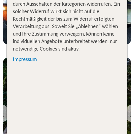
100 % Weiterempfehlung
durch Ausschalten der Kategorien widerrufen. Ein
solcher Widerruf wirkt sich nicht auf die
Rechtmäßigkeit der bis zum Widerruf erfolgten
7 Nächte, Ü, DZ
Verarbeitung aus. Soweit Sie „Ablehnen“ wählen
p.P. ab 1021 €
und Ihre Zustimmung verweigern, können keine
individuellen Angebote unterbreitet werden, nur
notwendige Cookies sind aktiv.
Impressum
Bali
Rama Beach Resort &
Villas
Previous
100 % Weiterempfehlung