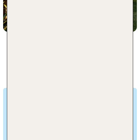
7 Nächte, ÜF, XX
p.P. ab 1147 €
Faszination Tauchen: Balis
schönste Spots im Urlaub
entdecken
Tauchen auf Bali
Bali ist zum Tauchen perfekt geeignet: Die Insel
begeistert ganzjährig mit Wassertemperaturen
von 27 bis 30 Grad Celsius, klaren Sichtweiten