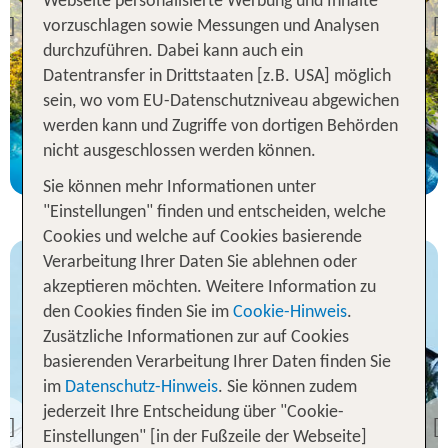
Collection Resort & Spa
Webseite personalisierte Werbung und Inhalte
vorzuschlagen sowie Messungen und Analysen
Previous
95 % Weiterempfehlung
durchzuführen. Dabei kann auch ein
Datentransfer in Drittstaaten [z.B. USA] möglich
statt
sein, wo vom EU-Datenschutzniveau abgewichen
7 Nächte, ÜF, DZ
1724 €
werden kann und Zugriffe von dortigen Behörden
p.P. ab 1633 €
nicht ausgeschlossen werden können.
Sie können mehr Informationen unter
"Einstellungen" finden und entscheiden, welche
Cookies und welche auf Cookies basierende
Verarbeitung Ihrer Daten Sie ablehnen oder
akzeptieren möchten. Weitere Information zu
den Cookies finden Sie im
Cookie-Hinweis
.
Zusätzliche Informationen zur auf Cookies
basierenden Verarbeitung Ihrer Daten finden Sie
im
Datenschutz-Hinweis
. Sie können zudem
Bali
jederzeit Ihre Entscheidung über "Cookie-
Ossotel Legian
Previous
Einstellungen" [in der Fußzeile der Webseite]