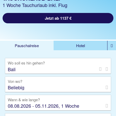
1 Woche Tauchurlaub inkl. Flug
Jetzt ab 1137 €
Pauschalreise
Hotel
DEALS
Flug
Ferienhaus
Mietwagen
Wo soll es hin gehen?
Kreuzfahrten
Rundreisen
Ausflüge
Camper
Privattransfer
Zusatzleistungen
Von wo?
Beliebig
Wann & wie lange?
08.08.2026 - 05.11.2026, 1 Woche