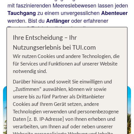
mit faszinierenden Meereslebewesen lassen jeden
zu einem unvergesslichen
Tauchgang
Abenteuer
werden. Bist du
oder erfahrener
Anfänger
Taucher? Reist du allein oder mit
deiner
? Auf Bali erwarten dich in jedem
Familie
Ihre Entscheidung – Ihr
Fall
für einen
ausgezeichnete Bedingungen
Nutzungserlebnis bei TUI.com
unvergleichlichen Tauchurlaub!
Wir nutzen Cookies und andere Technologien, die
Unsere TOP Angebote für deinen
für Services und Funktionen auf unserer Website
notwendig sind.
Ägypten Tauchurlaub inkl. Flug
Darüber hinaus und soweit Sie einwilligen und
„Zustimmen“ auswählen, können wir sowie
unsere bis zu fünf Partner als Drittanbieter
Cookies auf Ihrem Gerät setzen, andere
Technologien verwenden und personenbezogene
Daten [z. B. IP-Adresse] von Ihnen erheben und
Bali
verarbeiten, um Ihnen auf oder neben unserer
The Laguna, A Luxury