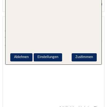
Preis p.P. ab 1800 €
Four Seasons Resort Bali at
Jimbaran Ba...
Jimbaran, Indonesien: Bali, Indonesien
6.0 - 100 % Weiterempfehlung
Ablehnen
Einstellungen
Zustimmen