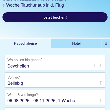
1 Woche Tauchurlaub inkl. Flug
Jetzt buchen!
Pauschalreise
Hotel
DEALS
Flug
Ferienhaus
Mietwagen
Wo soll es hin gehen?
Kreuzfahrten
Rundreisen
Ausflüge
Camper
Privattransfer
Zusatzleistungen
Von wo?
Beliebig
Wann & wie lange?
09.08.2026 - 06.11.2026, 1 Woche