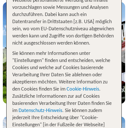
Webseite personalisierte Werbung und Inhalte
vorzuschlagen sowie Messungen und Analysen
durchzuführen. Dabei kann auch ein
Datentransfer in Drittstaaten [z.B. USA] möglich
sein, wo vom EU-Datenschutzniveau abgewichen
werden kann und Zugriffe von dortigen Behörden
Insel Mahé
nicht ausgeschlossen werden können.
Berjaya Beau Vallon Bay
Resort Casino
Sie können mehr Informationen unter
Previous
"Einstellungen" finden und entscheiden, welche
61 % Weiterempfehlung
Cookies und welche auf Cookies basierende
statt
Verarbeitung Ihrer Daten Sie ablehnen oder
7 Nächte, ÜF, DZ
1372 €
akzeptieren möchten. Weitere Information zu
den Cookies finden Sie im
Cookie-Hinweis
.
p.P. ab 1246 €
Zusätzliche Informationen zur auf Cookies
basierenden Verarbeitung Ihrer Daten finden Sie
im
Datenschutz-Hinweis
. Sie können zudem
jederzeit Ihre Entscheidung über "Cookie-
Einstellungen" [in der Fußzeile der Webseite]