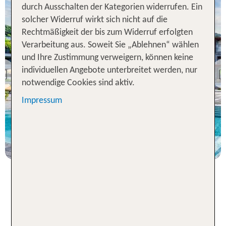
durch Ausschalten der Kategorien widerrufen. Ein
solcher Widerruf wirkt sich nicht auf die
Rechtmäßigkeit der bis zum Widerruf erfolgten
Verarbeitung aus. Soweit Sie „Ablehnen“ wählen
Insel Mahé
und Ihre Zustimmung verweigern, können keine
Canopy by Hilton
Seychelles
individuellen Angebote unterbreitet werden, nur
Previous
notwendige Cookies sind aktiv.
96 % Weiterempfehlung
Impressum
statt
7 Nächte, ÜF, DZ
2292 €
p.P. ab 1843 €
Seychellen: Beste
Tauchbedingungen das ganze