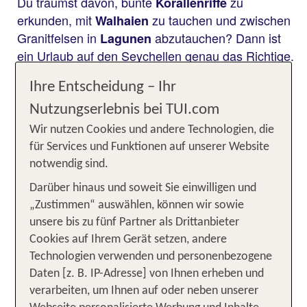
Du träumst davon, bunte
zu
Korallenriffe
erkunden, mit
zu tauchen und zwischen
Walhaien
Granitfelsen in
abzutauchen? Dann ist
Lagunen
ein Urlaub auf den Seychellen genau das Richtige.
Das Tauchen auf dem Archipel verspricht
Ihre Entscheidung – Ihr
unvergessliche Erlebnisse für Einsteiger und
Fortgeschrittene. Ob du gerade erst mit dem
Nutzungserlebnis bei TUI.com
Tauchen beginnst oder bereits Erfahrungen
Wir nutzen Cookies und andere Technologien, die
gesammelt hast: Die Seychellen erwarten dich mit
für Services und Funktionen auf unserer Website
geschützten
, spektakulären
und
Buchten
Riffen
notwendig sind.
tollen Möglichkeiten für abenteuerliche
Darüber hinaus und soweit Sie einwilligen und
. Entdecke eines der
Strömungstauchgänge
„Zustimmen“ auswählen, können wir sowie
faszinierendsten Tauchreviere der Welt!
unsere bis zu fünf Partner als Drittanbieter
Unsere TOP Angebote für deinen
Cookies auf Ihrem Gerät setzen, andere
Technologien verwenden und personenbezogene
Seychellen Tauchurlaub inkl.
Daten [z. B. IP-Adresse] von Ihnen erheben und
Flug
verarbeiten, um Ihnen auf oder neben unserer