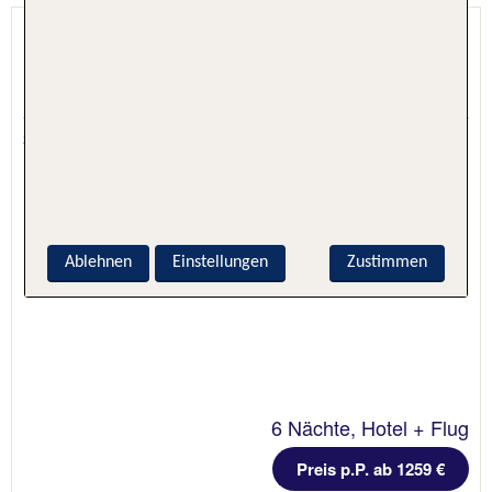
Berjaya Beau Vallon Bay Resort
Casino
Beau Vallon, Seychellen, Seychellen
3.7 - 61 % Weiterempfehlung
Ablehnen
Einstellungen
Zustimmen
6 Nächte, Hotel + Flug
Preis p.P. ab 1259 €