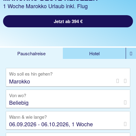
1 Woche Marokko Urlaub inkl. Flug
Jetzt ab 394 €
Pauschalreise
Hotel
DEALS
Flug
Ferienhaus
Mietwagen
Wo soll es hin gehen?
Kreuzfahrten
Rundreisen
Ausflüge
Camper
Privattransfer
Zusatzleistungen
Von wo?
Beliebig
Wann & wie lange?
06.09.2026 - 06.10.2026, 1 Woche