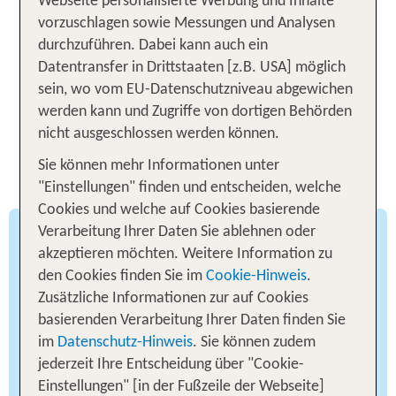
Webseite personalisierte Werbung und Inhalte
vorzuschlagen sowie Messungen und Analysen
Zu den Angeboten
durchzuführen. Dabei kann auch ein
Datentransfer in Drittstaaten [z.B. USA] möglich
sein, wo vom EU-Datenschutzniveau abgewichen
werden kann und Zugriffe von dortigen Behörden
nicht ausgeschlossen werden können.
Beste Reisezeit: Klima und
Sie können mehr Informationen unter
Regionen Marokkos
"Einstellungen" finden und entscheiden, welche
Cookies und welche auf Cookies basierende
Verarbeitung Ihrer Daten Sie ablehnen oder
Marokkos Klimavielfalt
akzeptieren möchten. Weitere Information zu
den Cookies finden Sie im
Cookie-Hinweis
.
Marokko befindet sich zwischen Atlantik,
Zusätzliche Informationen zur auf Cookies
Mittelmeer und Sahara. Entsprechend vielfältig
basierenden Verarbeitung Ihrer Daten finden Sie
sind die klimatischen Zonen. Grundsätzlich
im
Datenschutz-Hinweis
. Sie können zudem
dominiert ein subtropisches Klima mit heißen
jederzeit Ihre Entscheidung über "Cookie-
Sommern und milden Wintern. An der
Einstellungen" [in der Fußzeile der Webseite]