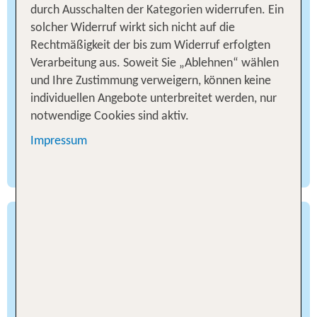
Atlantikküste, etwa in Agadir, sorgt der
durch Ausschalten der Kategorien widerrufen. Ein
Kanarenstrom für gemäßigte Temperaturen und
solcher Widerruf wirkt sich nicht auf die
eine frische Brise. Die beste Reisezeit für einen
Rechtmäßigkeit der bis zum Widerruf erfolgten
Badeurlaub in Marokko mit langen Strandtagen
Verarbeitung aus. Soweit Sie „Ablehnen“ wählen
oder Sightseeing, zum Beispiel im Hafenstädtchen
und Ihre Zustimmung verweigern, können keine
Essaouira, ist der Sommer: Das Thermometer
individuellen Angebote unterbreitet werden, nur
klettert hier trotzdem nur selten über
notwendige Cookies sind aktiv.
28 Grad Celsius. Doch auch im Winter liegen die
Impressum
Werte immer noch bei angenehmen 18 bis
20 Grad Celsius.
Entspannt entdecken
Im Landesinneren, etwa in Marrakesch, wird es
deutlich heißer. Im Juli und August steigen die
Temperaturen auf bis zu 45 Grad Celsius. Die