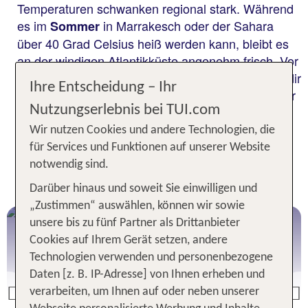
Temperaturen schwanken regional stark. Während
es im
in Marrakesch oder der Sahara
Sommer
über 40 Grad Celsius heiß werden kann, bleibt es
an der windigen Atlantikküste angenehm frisch. Vor
allem wenn du eine Rundreise planst, verschaffe dir
Ihre Entscheidung – Ihr
vorab einen Überblick über die
für
beste Reisezeit
Nutzungserlebnis bei TUI.com
deinen Marokko Urlaub.
Wir nutzen Cookies und andere Technologien, die
für Services und Funktionen auf unserer Website
Dein direkter Weg zum perfekten
notwendig sind.
Marokko Urlaub
Darüber hinaus und soweit Sie einwilligen und
„Zustimmen“ auswählen, können wir sowie
Marokko Urlaub
unsere bis zu fünf Partner als Drittanbieter
Cookies auf Ihrem Gerät setzen, andere
Technologien verwenden und personenbezogene
Daten [z. B. IP-Adresse] von Ihnen erheben und
verarbeiten, um Ihnen auf oder neben unserer
Previous