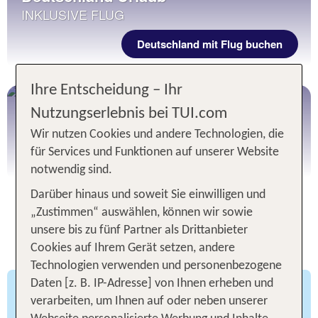
INKLUSIVE FLUG
Deutschland mit Flug buchen
Ihre Entscheidung – Ihr
Deutschland Hotels
Nutzungserlebnis bei TUI.com
OHNE FLUG
Wir nutzen Cookies und andere Technologien, die
für Services und Funktionen auf unserer Website
Deutschland Hotel buchen
notwendig sind.
Darüber hinaus und soweit Sie einwilligen und
„Zustimmen“ auswählen, können wir sowie
Rundreisen in Deutschland: TOP
unsere bis zu fünf Partner als Drittanbieter
Routen-Tipps
Cookies auf Ihrem Gerät setzen, andere
Technologien verwenden und personenbezogene
Daten [z. B. IP-Adresse] von Ihnen erheben und
Nordische UNESCO-
verarbeiten, um Ihnen auf oder neben unserer