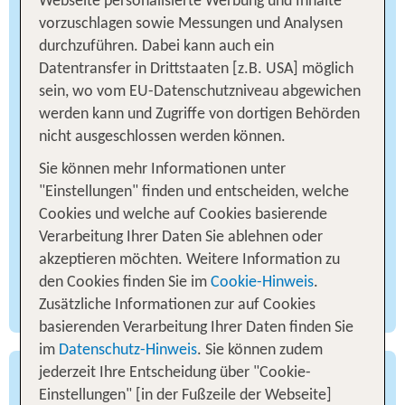
Welterbestraße
Webseite personalisierte Werbung und Inhalte
vorzuschlagen sowie Messungen und Analysen
durchzuführen. Dabei kann auch ein
Auf 557 Kilometern führt die „Nordische
Datentransfer in Drittstaaten [z.B. USA] möglich
UNESCO-Welterbestraße“ entlang der Küsten von
sein, wo vom EU-Datenschutzniveau abgewichen
Nord- und Ostsee. An der
von
Nordseeküste
werden kann und Zugriffe von dortigen Behörden
Niedersachsen und Schleswig-Holstein findest du
nicht ausgeschlossen werden können.
das UNESCO-Weltnaturerbe Wattenmeer. Das
Erbe der Hanse kannst du in den Hansestädten
Sie können mehr Informationen unter
Bremen, Hamburg, Lübeck, Wismar und Stralsund
"Einstellungen" finden und entscheiden, welche
erkunden. Der Roadtrip führt ebenfalls durch
Cookies und welche auf Cookies basierende
kleine, idyllische Küstenorte und malerische
Verarbeitung Ihrer Daten Sie ablehnen oder
Auch einen Abstecher in die
Ostseebäder
.
akzeptieren möchten. Weitere Information zu
Hansestadt Lüneburg und in die Lüneburger
den Cookies finden Sie im
Cookie-Hinweis
.
Heide solltest du unbedingt einplanen.
Zusätzliche Informationen zur auf Cookies
basierenden Verarbeitung Ihrer Daten finden Sie
im
Datenschutz-Hinweis
. Sie können zudem
jederzeit Ihre Entscheidung über "Cookie-
Deutsche Alleenstraße
Einstellungen" [in der Fußzeile der Webseite]