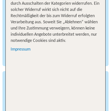
durch Ausschalten der Kategorien widerrufen. Ein
Die Alleenstraße führt dich durch 10
solcher Widerruf wirkt sich nicht auf die
Bundesländer von Rügen im Nord-Osten
Rechtmäßigkeit der bis zum Widerruf erfolgten
Deutschlands ganz in den Süden zum Bodensee.
Verarbeitung aus. Soweit Sie „Ablehnen“ wählen
Das insgesamt 2900 Kilometer lange Straßennetz
und Ihre Zustimmung verweigern, können keine
bringt dich zu berühmten Orten und
individuellen Angebote unterbreitet werden, nur
Sehenswürdigkeiten und ist in 10
notwendige Cookies sind aktiv.
Streckenabschnitte unterteilt, sodass du deine
Impressum
Reise Deinem jeweiligen persönlichen Interesse
nach planen kannst.
Deutsche Märchenstraße
Für kleine und große Märchenliebhaber ist die
„deutsche Märchenstraße“ der perfekte Roadtrip,
auf ihr folgst du den Spuren der Märchensammler