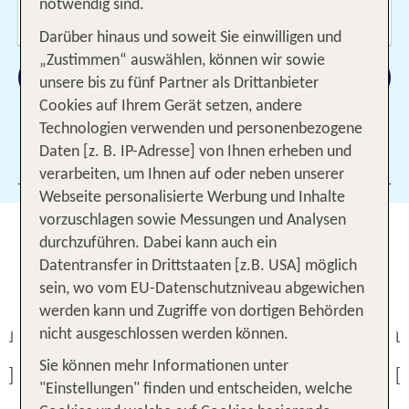
Wer reist mit?
notwendig sind.
2 Erwachsene
Darüber hinaus und soweit Sie einwilligen und
„Zustimmen“ auswählen, können wir sowie
Suchen
unsere bis zu fünf Partner als Drittanbieter
Cookies auf Ihrem Gerät setzen, andere
Technologien verwenden und personenbezogene
Daten [z. B. IP-Adresse] von Ihnen erheben und
Filter hinzufügen
verarbeiten, um Ihnen auf oder neben unserer
Webseite personalisierte Werbung und Inhalte
vorzuschlagen sowie Messungen und Analysen
Beliebte Reisen mit Flug nach
durchzuführen. Dabei kann auch ein
Berlin - Angebote für 3 Nächte
Datentransfer in Drittstaaten [z.B. USA] möglich
Hotel inkl. Flug
sein, wo vom EU-Datenschutzniveau abgewichen
werden kann und Zugriffe von dortigen Behörden
nicht ausgeschlossen werden können.
Previous
Sie können mehr Informationen unter
Previous
"Einstellungen" finden und entscheiden, welche