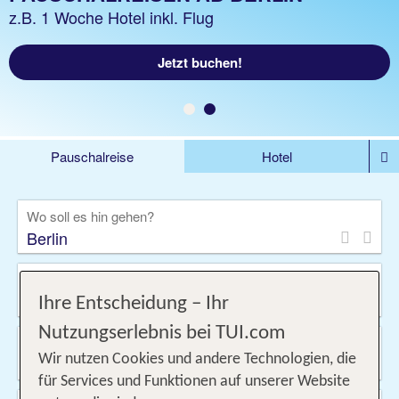
z.B. 3 Nächte Hotel inkl. Flug
z.B. 1 Woche Hotel inkl. Flug
Jetzt buchen!
Jetzt buchen!
Pauschalreise
Hotel
DEALS
Flug
Ferienhaus
Mietwagen
Wo soll es hin gehen?
Kreuzfahrten
Rundreisen
Ausflüge
Camper
Privattransfer
Zusatzleistungen
Von wo?
Beliebig
Ihre Entscheidung – Ihr
Nutzungserlebnis bei TUI.com
Wann & wie lange?
05.09.2026 - 05.10.2026, 1 Woche
Wir nutzen Cookies und andere Technologien, die
für Services und Funktionen auf unserer Website