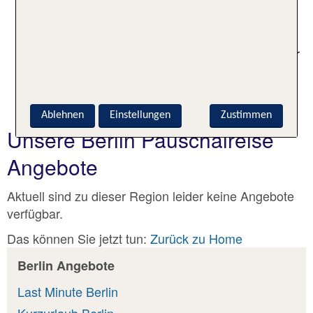
Reichstagsgebäude
Kreuzberg und Prenzlauer Berg
Damit ist Berlin das perfekte Ziel für alle, die Kultur
und Großstadtflair in wenigen Tagen erleben
möchten.
Ablehnen
Einstellungen
Zustimmen
Unsere Berlin Pauschalreise
Angebote
Aktuell sind zu dieser Region leider keine Angebote
verfügbar.
Das können Sie jetzt tun:
Zurück zu Home
Berlin Angebote
Last Minute Berlin