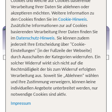
Cookies und welche auf Cookies basierende
Pauschalreisen ab Berlin:
Verarbeitung Ihrer Daten Sie ablehnen oder
akzeptieren möchten. Weitere Information zu
Beliebte Reiseziele
den Cookies finden Sie im
Cookie-Hinweis
.
Zusätzliche Informationen zur auf Cookies
Pauschalreisen Kanaren
basierenden Verarbeitung Ihrer Daten finden Sie
im
Datenschutz-Hinweis
. Sie können zudem
jederzeit Ihre Entscheidung über "Cookie-
Einstellungen" [in der Fußzeile der Webseite]
durch Ausschalten der Kategorien widerrufen. Ein
Previous
solcher Widerruf wirkt sich nicht auf die
Rechtmäßigkeit der bis zum Widerruf erfolgten
Angebote entdecken
Verarbeitung aus. Soweit Sie „Ablehnen“ wählen
und Ihre Zustimmung verweigern, können keine
individuellen Angebote unterbreitet werden, nur
notwendige Cookies sind aktiv.
Pauschalreise Berlin: Reisen mit
Impressum