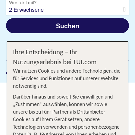
Wer reist mit?
2 Erwachsene
Suchen
Ihre Entscheidung – Ihr
1 Filter hinzugefügt
Nutzungserlebnis bei TUI.com
Gewählte Filter:
Wir nutzen Cookies und andere Technologien, die
Berlin
für Services und Funktionen auf unserer Website
notwendig sind.
Urlaub in Berlin 2026: Mit TUI
Darüber hinaus und soweit Sie einwilligen und
schnell und günstig in die
„Zustimmen“ auswählen, können wir sowie
Hauptstadt
unsere bis zu fünf Partner als Drittanbieter
Cookies auf Ihrem Gerät setzen, andere
Eine Reise nach Berlin führt Dich in die
Technologien verwenden und personenbezogene
wahrscheinlich aufregendste Stadt Deutschlands.
Daten [z. B. IP-Adresse] von Ihnen erheben und