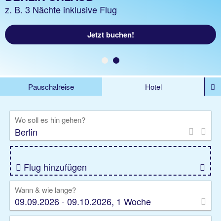
z.B. 1 Nacht ohne Flug
z. B. 3 Nächte inklusive Flug
Jetzt buchen!
Jetzt ab 24 €
Pauschalreise
Hotel
DEALS
Flug
Ferienhaus
Mietwagen
Wo soll es hin gehen?
Kreuzfahrten
Rundreisen
Ausflüge
Camper
Privattransfer
Zusatzleistungen
Flug hinzufügen
Wann & wie lange?
09.09.2026 - 09.10.2026, 1 Woche