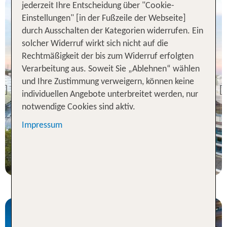
jederzeit Ihre Entscheidung über "Cookie-
Einstellungen" [in der Fußzeile der Webseite]
durch Ausschalten der Kategorien widerrufen. Ein
solcher Widerruf wirkt sich nicht auf die
Rechtmäßigkeit der bis zum Widerruf erfolgten
Verarbeitung aus. Soweit Sie „Ablehnen“ wählen
Berlin
und Ihre Zustimmung verweigern, können keine
Hotel Riu Plaza Berlin
Previous
individuellen Angebote unterbreitet werden, nur
99 % Weiterempfehlung
notwendige Cookies sind aktiv.
Impressum
1 Nacht, Ü, XX
p.P. ab 44 €