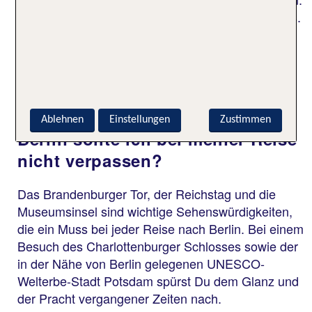
Das FEZ-Wuhlheide ist ein wahres Kinderparadies.
Das Freizeit- und Erholungszentrum bietet
kreativen Spaß, Spiel und Action für große und
kleine Kinder.
Welche Sehenswürdigkeiten in
Ablehnen
Einstellungen
Zustimmen
Berlin sollte ich bei meiner Reise
nicht verpassen?
Das Brandenburger Tor, der Reichstag und die
Museumsinsel sind wichtige Sehenswürdigkeiten,
die ein Muss bei jeder Reise nach Berlin. Bei einem
Besuch des Charlottenburger Schlosses sowie der
in der Nähe von Berlin gelegenen UNESCO-
Welterbe-Stadt Potsdam spürst Du dem Glanz und
der Pracht vergangener Zeiten nach.