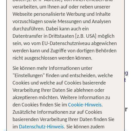
Hier erwarten Dich ikonische Sehenswürdigkeiten
verarbeiten, um Ihnen auf oder neben unserer
sowie tolle Freizeit-, Ausgeh- und
Webseite personalisierte Werbung und Inhalte
Shoppingangebote. Kunst und Kultur spielen eine
vorzuschlagen sowie Messungen und Analysen
überragende Rolle in Berlin, wie sich an 170
durchzuführen. Dabei kann auch ein
Museen und weiteren kulturellen Einrichtungen
Datentransfer in Drittstaaten [z.B. USA] möglich
zeigt. Dem Großstadttrubel stehen der idyllische
sein, wo vom EU-Datenschutzniveau abgewichen
Tiergarten oder der Grunewald entgegen. Bei TUI
werden kann und Zugriffe von dortigen Behörden
findest Du attraktive Angebote für Deine
nicht ausgeschlossen werden können.
Berlinreise. Möchtest Du im Rahmen einer
Sie können mehr Informationen unter
Pauschalreise einen Berlinurlaub mit Hotel und Flug
"Einstellungen" finden und entscheiden, welche
buchen? Auch das ist über TUI möglich. Prüfe jetzt
Cookies und welche auf Cookies basierende
die günstigen Urlaubsangebote für Berlin von TUI
Verarbeitung Ihrer Daten Sie ablehnen oder
und buche über tui.com Deinen Berlinurlaub.
akzeptieren möchten. Weitere Information zu
den Cookies finden Sie im
Cookie-Hinweis
.
Unsere aktuellen Berlin Bestseller
Zusätzliche Informationen zur auf Cookies
Hotels
basierenden Verarbeitung Ihrer Daten finden Sie
im
Datenschutz-Hinweis
. Sie können zudem