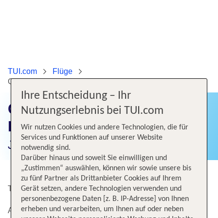
TUI.com
Flüge
Günstige Flüge von Düsseldorf nach Cancun
Ihre Entscheidung – Ihr
Günstige Flüge von
Nutzungserlebnis bei TUI.com
Düsseldorf nach Cancun
Wir nutzen Cookies und andere Technologien, die für
Services und Funktionen auf unserer Website
Jetzt Flugangebote finden!
notwendig sind.
Darüber hinaus und soweit Sie einwilligen und
„Zustimmen“ auswählen, können wir sowie unsere bis
zu fünf Partner als Drittanbieter Cookies auf Ihrem
Top Angebote von Düsseldorf nach Cancun
Gerät setzen, andere Technologien verwenden und
personenbezogene Daten [z. B. IP-Adresse] von Ihnen
erheben und verarbeiten, um Ihnen auf oder neben
Alternative Flugverbindungen nach Cancun