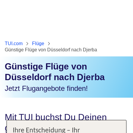
TUI.com
Flüge
Günstige Flüge von Düsseldorf nach Djerba
Günstige Flüge von
Düsseldorf nach Djerba
Jetzt Flugangebote finden!
Mit TUI buchst Du Deinen
günstigen Flug von Düsseldorf
Ihre Entscheidung – Ihr