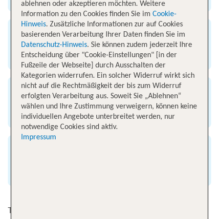
ablehnen oder akzeptieren möchten. Weitere
Information zu den Cookies finden Sie im
Cookie-
Hinweis
. Zusätzliche Informationen zur auf Cookies
basierenden Verarbeitung Ihrer Daten finden Sie im
Ankunft
Datenschutz-Hinweis
. Sie können zudem jederzeit Ihre
Flughafen Djerba
Entscheidung über "Cookie-Einstellungen" [in der
Fußzeile der Webseite] durch Ausschalten der
Kategorien widerrufen. Ein solcher Widerruf wirkt sich
nicht auf die Rechtmäßigkeit der bis zum Widerruf
Flugzeit
erfolgten Verarbeitung aus. Soweit Sie „Ablehnen“
wählen und Ihre Zustimmung verweigern, können keine
3 Stunden
individuellen Angebote unterbreitet werden, nur
notwendige Cookies sind aktiv.
Impressum
Entfernung
2050 km
Top Angebote von Düsseldorf nach Djerba