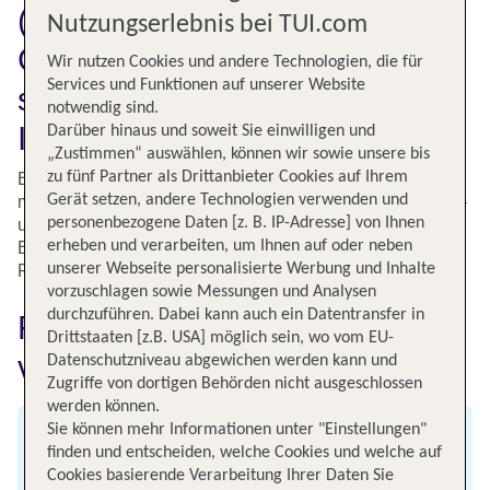
(DUS) nach Djerba (DJE).
Nutzungserlebnis bei TUI.com
Gönne Dir Deine Reise auf die
Wir nutzen Cookies und andere Technologien, die für
Services und Funktionen auf unserer Website
sonnenverwöhnte tunesische
notwendig sind.
Insel!
Darüber hinaus und soweit Sie einwilligen und
„Zustimmen“ auswählen, können wir sowie unsere bis
zu fünf Partner als Drittanbieter Cookies auf Ihrem
Bei einer Flugzeit von nur rund drei Stunden kommst Du
Gerät setzen, andere Technologien verwenden und
mit TUI schnell von Düsseldorf (DUS) nach Djerba (DJE) -
personenbezogene Daten [z. B. IP-Adresse] von Ihnen
und das bereits zum kleinen Preis. Ob Erholungsurlaub,
erheben und verarbeiten, um Ihnen auf oder neben
Badeferien oder gemeinsame Auszeit mit der ganzen
unserer Webseite personalisierte Werbung und Inhalte
Familie, Djerba lässt Urlaubsträume wahr werden.
vorzuschlagen sowie Messungen und Analysen
durchzuführen. Dabei kann auch ein Datentransfer in
Fluginformationen für Flüge
Drittstaaten [z.B. USA] möglich sein, wo vom EU-
von Düsseldorf nach Djerba
Datenschutzniveau abgewichen werden kann und
Zugriffe von dortigen Behörden nicht ausgeschlossen
werden können.
Sie können mehr Informationen unter "Einstellungen"
Abflug
finden und entscheiden, welche Cookies und welche auf
Cookies basierende Verarbeitung Ihrer Daten Sie
Flughafen Düsseldorf