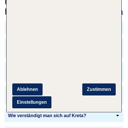
Häufig gestellte Fragen zu
Flüge von Frankfurt nach Kreta
Was kostet ein Flug von Frankfurt nach Kreta?
Wie lange dauert der Flug von Frankfurt nach
Kreta?
Brauche ich für die Einreise nach Griechenland
einen Reisepass?
Ablehnen
Zustimmen
Gibt es einen Zeitunterschied zwischen
Frankfurt und Kreta?
Einstellungen
Wie verständigt man sich auf Kreta?