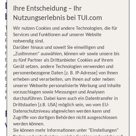
Direkt und günstig bei TUI
Ihre Entscheidung – Ihr
buchen.
Nutzungserlebnis bei TUI.com
TUI ist Dein Spezialist für Flugreisen in alle Welt. Wir
Wir nutzen Cookies und andere Technologien, die für
bieten Dir auf unserer Webseite das ganze Jahr über
Services und Funktionen auf unserer Website
Flüge von Frankfurt auf die wunderschöne griechische
notwendig sind.
Insel Kreta an. Im Sommer ist Kreta ein Badeparadies und
Darüber hinaus und soweit Sie einwilligen und
hat auch abseits von Strand und Meer jede Menge zu
„Zustimmen“ auswählen, können wir sowie unsere bis
bieten. Kulturelle Schätze, mittelalterliche Burgen und
zu fünf Partner als Drittanbieter Cookies auf Ihrem
Ausflugsmöglichkeiten mit dem Schiff sind nur einige der
Gerät setzen, andere Technologien verwenden und
Highlights. Im Frühling und im Sommer ist die Insel ein
personenbezogene Daten [z. B. IP-Adresse] von Ihnen
Eldorado für Sportler - vom Golfen über das Radfahren bis
erheben und verarbeiten, um Ihnen auf oder neben
zum Wandern ist hier alles möglich. Mit TUI fliegst du
unserer Webseite personalisierte Werbung und Inhalte
immer zu den besten Konditionen von Frankfurt nach
vorzuschlagen sowie Messungen und Analysen
Heraklion, der Kretischen Hauptstadt.
durchzuführen. Dabei kann auch ein Datentransfer in
Drittstaaten [z.B. USA] möglich sein, wo vom EU-
Fluginformationen für Flüge
Datenschutzniveau abgewichen werden kann und
Zugriffe von dortigen Behörden nicht ausgeschlossen
von Frankfurt nach Kreta
werden können.
Sie können mehr Informationen unter "Einstellungen"