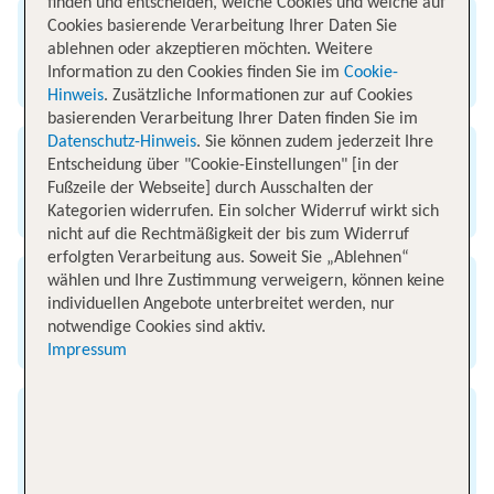
finden und entscheiden, welche Cookies und welche auf
Cookies basierende Verarbeitung Ihrer Daten Sie
Abflug
ablehnen oder akzeptieren möchten. Weitere
Information zu den Cookies finden Sie im
Cookie-
Flughafen Frankfurt am Main
Hinweis
. Zusätzliche Informationen zur auf Cookies
basierenden Verarbeitung Ihrer Daten finden Sie im
Datenschutz-Hinweis
. Sie können zudem jederzeit Ihre
Ankunft
Entscheidung über "Cookie-Einstellungen" [in der
Fußzeile der Webseite] durch Ausschalten der
Flughafen Kreta
Kategorien widerrufen. Ein solcher Widerruf wirkt sich
nicht auf die Rechtmäßigkeit der bis zum Widerruf
erfolgten Verarbeitung aus. Soweit Sie „Ablehnen“
wählen und Ihre Zustimmung verweigern, können keine
Flugzeit
individuellen Angebote unterbreitet werden, nur
notwendige Cookies sind aktiv.
3 Stunden 20 Minuten
Impressum
Entfernung
2150 km