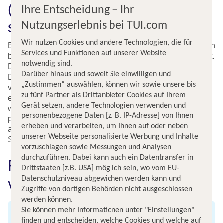
(HER) buchen. Preiswert und
Ihre Entscheidung – Ihr
schnell bei TUI
Nutzungserlebnis bei TUI.com
Wir nutzen Cookies und andere Technologien, die für
Bei TUI gibt es das ganze Jahr über günstige Flüge zu den
Services und Funktionen auf unserer Website
beliebtesten Urlaubsdestinationen in Europa und der Welt.
notwendig sind.
Dazu gehört ohne Frage auch die griechische Insel Kreta.
Darüber hinaus und soweit Sie einwilligen und
Du findest daher bei TUI Deinen günstigen Urlaubsflug
„Zustimmen“ auswählen, können wir sowie unsere bis
von Leipzig nach Kreta. Wenn Du rechtzeitig buchst und
zu fünf Partner als Drittanbieter Cookies auf Ihrem
etwas flexibel bist, fliegst Du mit etwas Glück schon für
Gerät setzen, andere Technologien verwenden und
wenige Euro nach Kreta. Im Sommer ist die Insel das
personenbezogene Daten [z. B. IP-Adresse] von Ihnen
perfekte Ziel für einen ausgedehnten Badeurlaub. Und
erheben und verarbeiten, um Ihnen auf oder neben
auch im Herbst und im Winter locken kulturelle
unserer Webseite personalisierte Werbung und Inhalte
Sehenswürdigkeiten und zahlreiche Sportmöglichkeiten.
vorzuschlagen sowie Messungen und Analysen
durchzuführen. Dabei kann auch ein Datentransfer in
Fluginformationen für Flüge
Drittstaaten [z.B. USA] möglich sein, wo vom EU-
Datenschutzniveau abgewichen werden kann und
von Leipzig nach Kreta
Zugriffe von dortigen Behörden nicht ausgeschlossen
werden können.
Sie können mehr Informationen unter "Einstellungen"
Abflug
finden und entscheiden, welche Cookies und welche auf