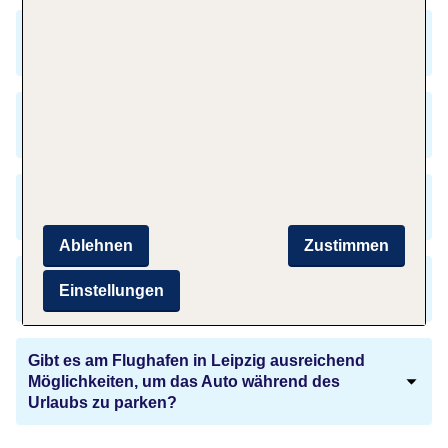
Wann fliegen die meisten Menschen auf die
griechische Insel Kreta?
Benötige ich für meinen Flug nach Kreta ein
Reisepass?
Gibt es zwischen Leipzig und Kreta einen
Zeitunterschied?
Ablehnen
Zustimmen
Welche Sprachen sprechen die Menschen auf
Einstellungen
Kreta?
Gibt es am Flughafen in Leipzig ausreichend
Möglichkeiten, um das Auto während des
Urlaubs zu parken?