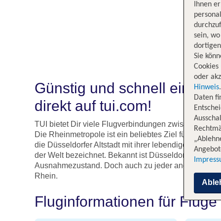
Ihnen e
persona
durchzuf
sein, w
dortige
Sie könn
Cookies 
oder akz
Günstig und schnell einen F
Hinweis
Daten f
direkt auf tui.com!
Entschei
Ausschal
TUI bietet Dir viele Flugverbindungen zwischen der K
Rechtmäß
Die Rheinmetropole ist ein beliebtes Ziel für einen 
„Ablehn
die Düsseldorfer Altstadt mit ihrer lebendigen Szene
Angebote
der Welt bezeichnet. Bekannt ist Düsseldorf natürlich 
Impres
Ausnahmezustand. Doch auch zu jeder anderen Jahresz
Rhein.
Able
Fluginformationen für Flüge