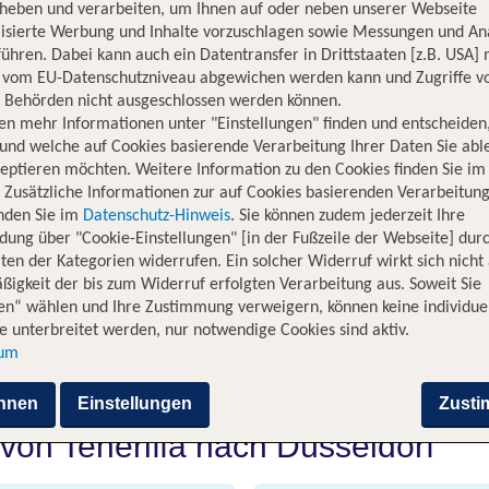
rheben und verarbeiten, um Ihnen auf oder neben unserer Webseite
lisierte Werbung und Inhalte vorzuschlagen sowie Messungen und An
ühren. Dabei kann auch ein Datentransfer in Drittstaaten [z.B. USA]
o vom EU-Datenschutzniveau abgewichen werden kann und Zugriffe v
n Behörden nicht ausgeschlossen werden können.
en mehr Informationen unter "Einstellungen" finden und entscheiden
und welche auf Cookies basierende Verarbeitung Ihrer Daten Sie ab
eptieren möchten. Weitere Information zu den Cookies finden Sie im
lug von Teneriffa (TFS) nach Düs
. Zusätzliche Informationen zur auf Cookies basierenden Verarbeitung
inden Sie im
Datenschutz-Hinweis
. Sie können zudem jederzeit Ihre
dung über "Cookie-Einstellungen" [in der Fußzeile der Webseite] dur
ten der Kategorien widerrufen. Ein solcher Widerruf wirkt sich nicht 
anarischen Insel Teneriffa und Deutschland an, darunter ist au
igkeit der bis zum Widerruf erfolgten Verarbeitung aus. Soweit Sie
Städtetrip und bietet eine gute Mischung aus Museen, Urban Art
en“ wählen und Ihre Zustimmung verweigern, können keine individue
 an Restaurants, Cafés und Bars. Die Innenstadt wird aufgrund 
 unterbreitet werden, nur notwendige Cookies sind aktiv.
auch für seinen Karneval, der zu den größten seiner Art in Deuts
sum
eit ist Düsseldorf sehenswert. Mit TUI fliegst Du in etwa vier
hnen
Einstellungen
Zust
 von Teneriffa nach Düsseldorf