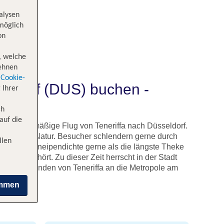
alysen
 möglich
on
, welche
lehnen
Cookie-
seldorf (DUS) buchen -
 Ihrer
ch
auf die
ch er regelmäßige Flug von Teneriffa nach Düsseldorf.
 und grüner Natur. Besucher schlendern gerne durch
llen
der hohen Kneipendichte gerne als die längste Theke
chland gehört. Zu dieser Zeit herrscht in der Stadt
einhalb Stunden von Teneriffa an die Metropole am
immen