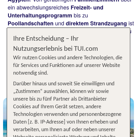
ein abwechslungsreiches
Freizeit- und
bis zu
Unterhaltungsprogramm
und
ist
Poollandschaften
direktem Strandzugang
in einem solchen Resort alles vorhanden, damit du
und dein
gleichermaßen auf die
Nachwuchs
Ihre Entscheidung – Ihr
Kosten kommen. Finde bei TUI das beste
Nutzungserlebnis bei TUI.com
Kinderhotel in Ägypten für deine Familie – und
Wir nutzen Cookies und andere Technologien, die
erlebe
in traumhafter Kulisse.
einzigartige Ferien
für Services und Funktionen auf unserer Website
notwendig sind.
Unsere TOP Kinderhotels für 1
Woche Ägypten
Darüber hinaus und soweit Sie einwilligen und
„Zustimmen“ auswählen, können wir sowie
unsere bis zu fünf Partner als Drittanbieter
Cookies auf Ihrem Gerät setzen, andere
Technologien verwenden und personenbezogene
Daten [z. B. IP-Adresse] von Ihnen erheben und
verarbeiten, um Ihnen auf oder neben unserer