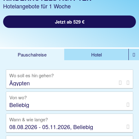
Hotelangebote für 1 Woche
Jetzt ab 529 €
Pauschalreise
Hotel
DEALS
Flug
Ferienhaus
Mietwagen
Wo soll es hin gehen?
Kreuzfahrten
Rundreisen
Ausflüge
Camper
Privattransfer
Zusatzleistungen
Von wo?
Beliebig
Wann & wie lange?
08.08.2026 - 05.11.2026, Beliebig