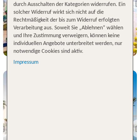
durch Ausschalten der Kategorien widerrufen. Ein
Previous
99 % Weiterempfehlung
solcher Widerruf wirkt sich nicht auf die
Rechtmäßigkeit der bis zum Widerruf erfolgten
statt
Verarbeitung aus. Soweit Sie „Ablehnen“ wählen
7 Nächte, AI, DZ
649 €
und Ihre Zustimmung verweigern, können keine
p.P. ab 521 €
individuellen Angebote unterbreitet werden, nur
notwendige Cookies sind aktiv.
Impressum
Sinai
SUNRISE Diamond
Beach Resort Grand
Select
Previous
99 % Weiterempfehlung