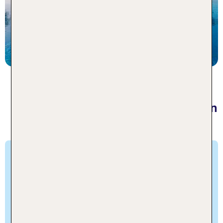
statt
7 Nächte, AI, DZ
762 €
p.P. ab 567 €
Wunderschöner Familienurlaub in
einem Kinderhotel in Ägypten
Action pur in Freizeitparks und
Wasserwelten
Bereit für unvergessliche Familienabenteuer? Die
Unterwasserwelt des Roten Meeres lädt dich und