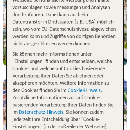
Webseite personalisierte Werbung und Inhalte
Rotes Meer
vorzuschlagen sowie Messungen und Analysen
Pickalbatros Dana Beach
Resort
durchzuführen. Dabei kann auch ein
Previous
Datentransfer in Drittstaaten [z.B. USA] möglich
95 % Weiterempfehlung
sein, wo vom EU-Datenschutzniveau abgewichen
statt
werden kann und Zugriffe von dortigen Behörden
7 Nächte, AI, DZ
726 €
nicht ausgeschlossen werden können.
p.P. ab 529 €
Sie können mehr Informationen unter
"Einstellungen" finden und entscheiden, welche
Cookies und welche auf Cookies basierende
Verarbeitung Ihrer Daten Sie ablehnen oder
akzeptieren möchten. Weitere Information zu
den Cookies finden Sie im
Cookie-Hinweis
.
Zusätzliche Informationen zur auf Cookies
basierenden Verarbeitung Ihrer Daten finden Sie
im
Datenschutz-Hinweis
. Sie können zudem
Sinai
jederzeit Ihre Entscheidung über "Cookie-
Pickalbatros Aqua Park
Resort - Sharm El Sheikh
Einstellungen" [in der Fußzeile der Webseite]