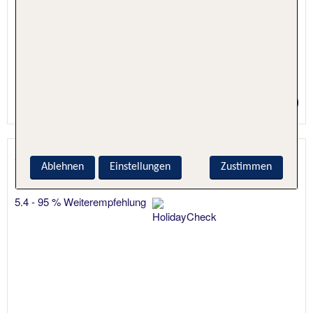
5 Nächte, Hotel + Flug
Preis p.P. ab 537 €
Sindbad Club
Ablehnen
Einstellungen
Zustimmen
Hurghada, Hurghada & Safaga, Ägypten
5.4 - 95 % Weiterempfehlung