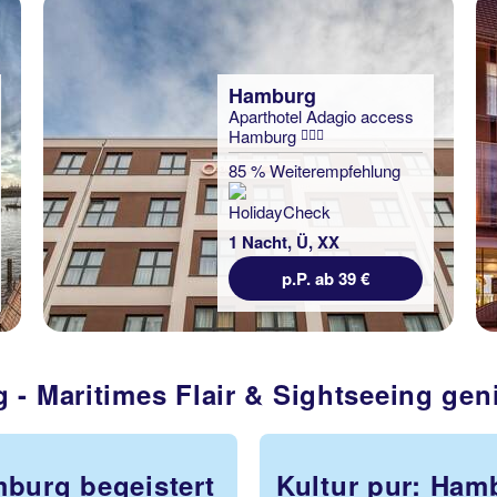
Hamburg
Aparthotel Adagio access
Hamburg
85 % Weiterempfehlung
1 Nacht, Ü, XX
p.P. ab 39 €
 - Maritimes Flair & Sightseeing gen
burg begeistert
Kultur pur: Ham