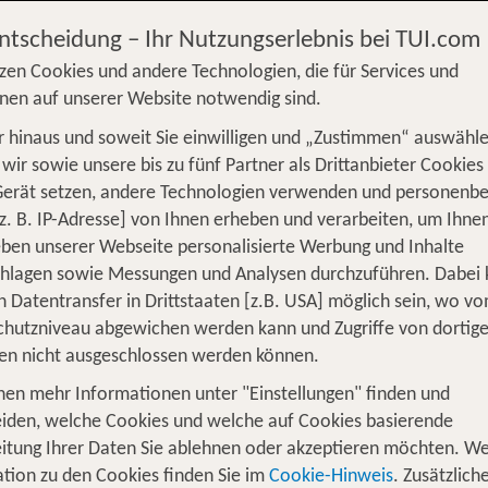
Entscheidung – Ihr Nutzungserlebnis bei TUI.com
zen Cookies und andere Technologien, die für Services und
nen auf unserer Website notwendig sind.
 hinaus und soweit Sie einwilligen und „Zustimmen“ auswähle
S
Flug
Ferienhaus
Mietwagen
Kreu
wir sowie unsere bis zu fünf Partner als Drittanbieter Cookies
Gerät setzen, andere Technologien verwenden und personenb
üge
Camper
Privattransfer
Zusatzleistun
z. B. IP-Adresse] von Ihnen erheben und verarbeiten, um Ihne
ben unserer Webseite personalisierte Werbung und Inhalte
Flug hinzufügen
chlagen sowie Messungen und Analysen durchzuführen. Dabei
n Datentransfer in Drittstaaten [z.B. USA] möglich sein, wo v
Wer reist mit?
hutzniveau abgewichen werden kann und Zugriffe von dortig
F
2 Erwachsene
en nicht ausgeschlossen werden können.
nen mehr Informationen unter "Einstellungen" finden und
suche die Perle des Nordens!
iden, welche Cookies und welche auf Cookies basierende
itung Ihrer Daten Sie ablehnen oder akzeptieren möchten. We
. Die Metropole an der Elbe steht für eine 
cal-Hotspot
tion zu den Cookies finden Sie im
Cookie-Hinweis
. Zusätzlich