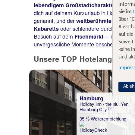
Hamburg
lebendigem Großstadtcharakter.
Informa
dich auf deinem Kurzurlaub in Hamburg v
Sie im
genannt, und der
weltberühmten Elbphi
über "C
oder schlendere durch Hamburgs
Ausscha
Kabaretts
auf die
Besuch auf dem
– in Hamburg
Fischmarkt
Soweit 
unvergessliche Momente beschert.
keine i
Unsere TOP Hotelangebote 
sind akt
Impres
Ableh
Hamburg
Holiday Inn - the niu, Yen
Hamburg City
95 % Weiterempfehlung