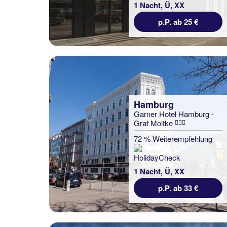
1 Nacht, Ü, XX
p.P. ab 25 €
Hamburg
Garner Hotel Hamburg -
Graf Moltke
72 % Weiterempfehlung
1 Nacht, Ü, XX
p.P. ab 33 €