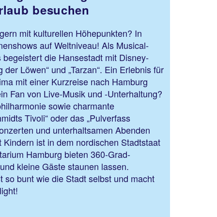
rlaub besuchen
gern mit kulturellen Höhepunkten? In
enshows auf Weltniveau! Als Musical-
 begeistert die Hansestadt mit Disney-
g der Löwen“ und „Tarzan“. Ein Erlebnis für
rima mit einer Kurzreise nach Hamburg
 ein Fan von Live-Musik und -Unterhaltung?
philharmonie sowie charmante
idts Tivoli“ oder das „Pulverfass
Konzerten und unterhaltsamen Abenden
t Kindern ist in dem nordischen Stadtstaat
etarium Hamburg bieten 360-Grad-
 und kleine Gäste staunen lassen.
 so bunt wie die Stadt selbst und macht
zu einem Highlight!