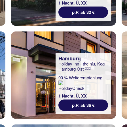
1 Nacht, Ü, XX
p.P. ab 32 €
Hamburg
Holiday Inn - the niu, Keg
Hamburg Ost
90 % Weiterempfehlung
1 Nacht, Ü, XX
p.P. ab 36 €