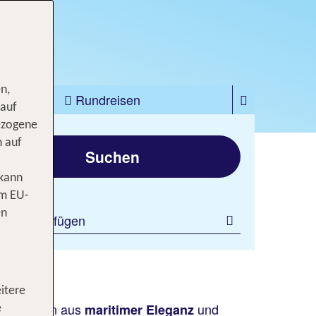
n,
zfahrten
Rundreisen
 auf
ezogene
gen
n auf
Suchen
 kann
om EU-
en
ilter hinzufügen
itere
Kombination aus
und
maritimer Eleganz
e