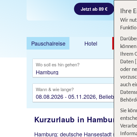
Jetzt ab 89 €
Ihre 
Wir nut
Funktio
Darüber
Pauschalreise
Hotel
DEAL
können 
Ihrem 
Ausfl
Daten [
Wo soll es hin gehen?
oder ne
vorzus
auch ei
Wann & wie lange?
Datensc
08.08.2026 - 05.11.2026, Beliebig
Behörd
Sie kön
Kurzurlaub in Hamburg: Be
entsche
Verarbe
Hamburg: deutsche Hansestadt und
Musi
Informa