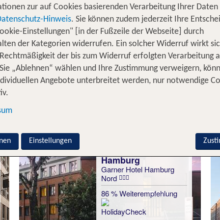
 ist "nah am Wasser gebaut" – nahezu überall ist das K
tionen zur auf Cookies basierenden Verarbeitung Ihrer Daten
erzaubern von der
, den be
historischen Speicherstadt
Datenschutz-Hinweis
. Sie können zudem jederzeit Ihre Entsche
. Entdecke die facettenreiche Kulturszene der
lharmonie
ookie-Einstellungen" [in der Fußzeile der Webseite] durch
 City und kreative Viertel. Ob entspannte
lten der Kategorien widerrufen. Ein solcher Widerruf wirkt sic
Alsterrundf
 Rechtmäßigkeit der bis zum Widerruf erfolgten Verarbeitung a
 verbringst du einen abwechslungsreichen Urlaub, der di
Sie „Ablehnen“ wählen und Ihre Zustimmung verweigern, kön
ndividuellen Angebote unterbreitet werden, nur notwendige C
für 1 Nacht Hamburg
iv.
sum
nen
Einstellungen
Zust
Hamburg
Garner Hotel Hamburg
Nord
86 % Weiterempfehlung