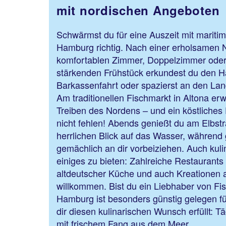
mit nordischen Angeboten
Schwärmst du für eine Auszeit mit maritime
Hamburg richtig. Nach einer erholsamen 
komfortablen Zimmer, Doppelzimmer oder
stärkenden Frühstück erkundest du den H
Barkassenfahrt oder spazierst an den La
Am traditionellen Fischmarkt in Altona er
Treiben des Nordens – und ein köstliches 
nicht fehlen! Abends genießt du am Elbs
herrlichen Blick auf das Wasser, während 
gemächlich an dir vorbeiziehen. Auch kulin
einiges zu bieten: Zahlreiche Restaurants 
altdeutscher Küche und auch Kreationen a
willkommen. Bist du ein Liebhaber von F
Hamburg ist besonders günstig gelegen fü
dir diesen kulinarischen Wunsch erfüllt: Tä
mit frischem Fang aus dem Meer.