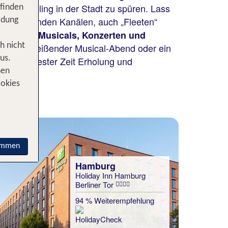
üstenfeeling in der Stadt zu spüren. Lass
 finden
eindruckenden Kanälen, auch „Fleeten“
idung
 Stadt mit
Musicals, Konzerten und
h nicht
mitreißender Musical-Abend oder ein
ahrt,
us.
r in kürzester Zeit Erholung und
nen
ookies
immen
Hamburg
Holiday Inn Hamburg
Berliner Tor
94 % Weiterempfehlung