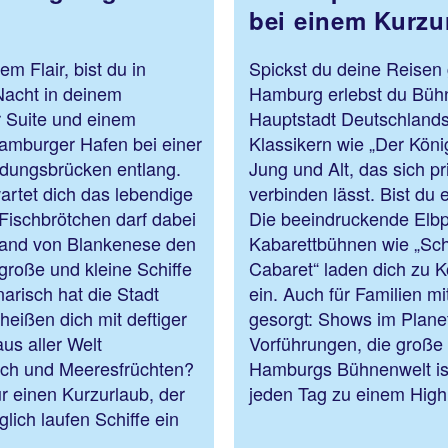
bei einem Kurzu
m Flair, bist du in
Spickst du deine Reisen 
Nacht in deinem
Hamburg erlebst du Bühn
 Suite und einem
Hauptstadt Deutschlands
amburger Hafen bei einer
Klassikern wie „Der Köni
ndungsbrücken entlang.
Jung und Alt, das sich p
wartet dich das lebendige
verbinden lässt. Bist du
Fischbrötchen darf dabei
Die beeindruckende Elb
trand von Blankenese den
Kabarettbühnen wie „Schm
große und kleine Schiffe
Cabaret“ laden dich zu 
arisch hat die Stadt
ein. Auch für Familien mi
heißen dich mit deftiger
gesorgt: Shows im Plan
us aller Welt
Vorführungen, die große
isch und Meeresfrüchten?
Hamburgs Bühnenwelt ist
r einen Kurzurlaub, der
jeden Tag 
glich laufen Schiffe ein