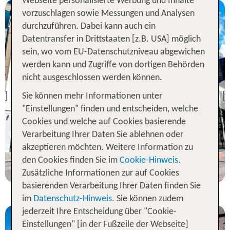
Webseite personalisierte Werbung und Inhalte
vorzuschlagen sowie Messungen und Analysen
durchzuführen. Dabei kann auch ein
Datentransfer in Drittstaaten [z.B. USA] möglich
sein, wo vom EU-Datenschutzniveau abgewichen
werden kann und Zugriffe von dortigen Behörden
London
nicht ausgeschlossen werden können.
Riu Plaza London Victoria
Sie können mehr Informationen unter
Previous
98 % Weiterempfehlung
"Einstellungen" finden und entscheiden, welche
Cookies und welche auf Cookies basierende
Verarbeitung Ihrer Daten Sie ablehnen oder
3 Nächte, ÜF, DZ
akzeptieren möchten. Weitere Information zu
p.P. ab 662 €
den Cookies finden Sie im
Cookie-Hinweis
.
Zusätzliche Informationen zur auf Cookies
basierenden Verarbeitung Ihrer Daten finden Sie
im
Datenschutz-Hinweis
. Sie können zudem
jederzeit Ihre Entscheidung über "Cookie-
Einstellungen" [in der Fußzeile der Webseite]