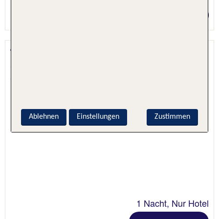
Preis p.P. ab 35 €
The Kings Arms
Christchurch, London & Südengland,
Großbritannien
Ablehnen
Einstellungen
Zustimmen
1 Nacht, Nur Hotel