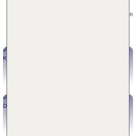
Rückzugsorte und eine Vielzahl an herrlichen
Parks. Der idyllische Hyde Park lädt zu entspannten
Spaziergängen oder einer Bootsfahrt auf dem
Serpentine-See ein. Der Holland Park verzaubert
dich mit seinem malerischen Kyoto Garden.
Urlaub London
Jetzt buchen
Städtereisen London
Jetzt buchen