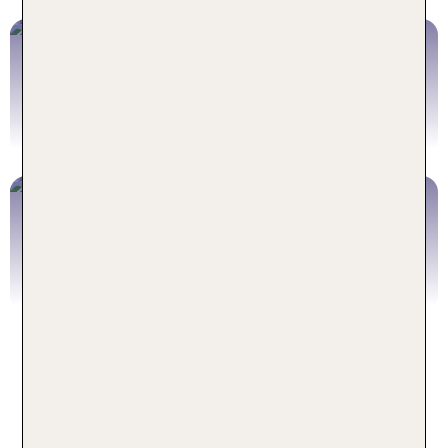
Hotel London
Jetzt buchen
Ausflüge London
Jetzt buchen
Häufige Fragen zu Kurzurlaub in
London