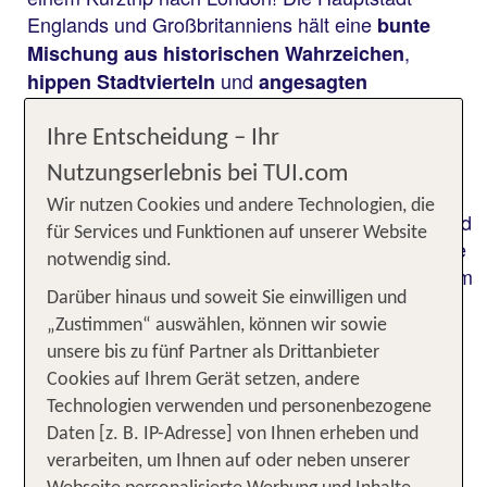
Englands und Großbritanniens hält eine
bunte
,
Mischung aus historischen Wahrzeichen
und
hippen Stadtvierteln
angesagten
für dich bereit. Historische Bauten
Restaurants
und Denkmäler wie die
, der
Tower Bridge
Big
Ihre Entscheidung – Ihr
, der
und natürlich der
Ben
Westminster Abbey
Nutzungserlebnis bei TUI.com
stehen neben moderner
Buckingham Palace
Wir nutzen Cookies und andere Technologien, die
Straßenkunst, liebevoll gestalteten Teehäusern und
für Services und Funktionen auf unserer Website
traditionellen Pubs. Lebhaftes Treiben erwartet Sie
notwendig sind.
rund um den legendären
und am
Piccadilly Circus
Darüber hinaus und soweit Sie einwilligen und
. Tauche ein in eine Stadt voller
Trafalgar Square
„Zustimmen“ auswählen, können wir sowie
Leben und entdecke eine Fülle an Aktivitäten für
unsere bis zu fünf Partner als Drittanbieter
jeden Geschmack.
Cookies auf Ihrem Gerät setzen, andere
Unsere TOP Angebote für 3
Technologien verwenden und personenbezogene
Daten [z. B. IP-Adresse] von Ihnen erheben und
Nächte London inkl. Flug
verarbeiten, um Ihnen auf oder neben unserer