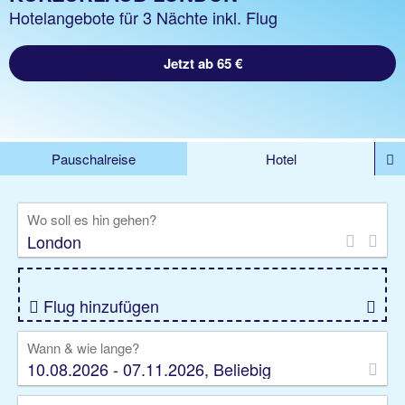
Hotelangebote für 3 Nächte inkl. Flug
Jetzt ab 65 €
Pauschalreise
Hotel
DEALS
Flug
Ferienhaus
Mietwagen
Wo soll es hin gehen?
Kreuzfahrten
Rundreisen
Ausflüge
Camper
Privattransfer
Zusatzleistungen
Flug hinzufügen
Wann & wie lange?
10.08.2026 - 07.11.2026, Beliebig