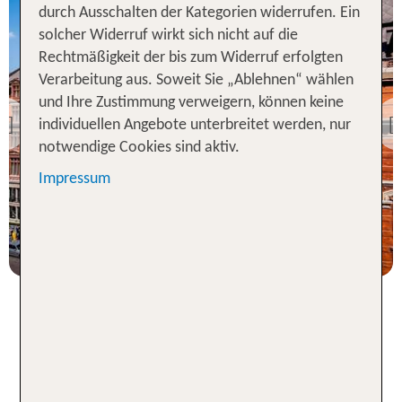
durch Ausschalten der Kategorien widerrufen. Ein
solcher Widerruf wirkt sich nicht auf die
Rechtmäßigkeit der bis zum Widerruf erfolgten
Verarbeitung aus. Soweit Sie „Ablehnen“ wählen
London
Andaz London Liverpool
und Ihre Zustimmung verweigern, können keine
Street
individuellen Angebote unterbreitet werden, nur
Previous
100 % Weiterempfehlung
notwendige Cookies sind aktiv.
Impressum
statt
3 Nächte, ÜF, DZ
792 €
p.P. ab 762 €
Dein Kurzurlaub in London -
Entdecke Highlights, Kultur &