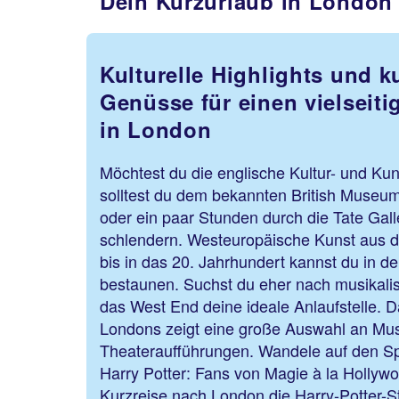
Dein Kurzurlaub in London -
Kulturelle Highlights und k
Genüsse für einen vielseit
in London
Möchtest du die englische Kultur- und Ku
solltest du dem bekannten British Museu
oder ein paar Stunden durch die Tate Gall
schlendern. Westeuropäische Kunst aus der
bis in das 20. Jahrhundert kannst du in de
bestaunen. Suchst du eher nach musikalis
das West End deine ideale Anlaufstelle.
Londons zeigt eine große Auswahl an Mus
Theateraufführungen. Wandele auf den S
Harry Potter: Fans von Magie à la Hollywoo
Kurzreise nach London die Harry-Potter-S