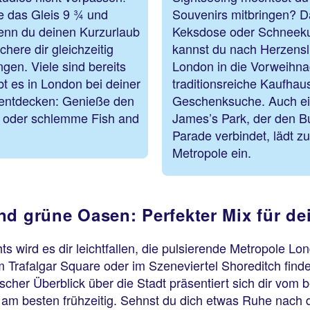
te das Gleis 9 ¾ und
Souvenirs mitbringen? D
enn du deinen Kurzurlaub
Keksdose oder Schneeku
here dir gleichzeitig
kannst du nach Herzenslu
ngen. Viele sind bereits
London in die Vorweihnac
bt es in London bei deiner
traditionsreiche Kaufhaus
 entdecken: Genieße den
Geschenksuche. Auch ein
fé oder schlemme Fish and
James’s Park, der den B
Parade verbindet, lädt 
Metropole ein.
nd grüne Oasen: Perfekter Mix für d
s wird es dir leichtfallen, die pulsierende Metropole L
m Trafalgar Square oder im Szeneviertel Shoreditch find
stischer Überblick über die Stadt präsentiert sich dir 
 am besten frühzeitig. Sehnst du dich etwas Ruhe nach