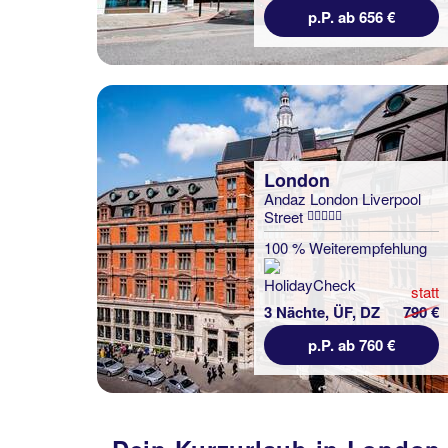
p.P. ab 656 €
London
Andaz London Liverpool
Street
100 % Weiterempfehlung
statt
3 Nächte, ÜF, DZ
790 €
p.P. ab 760 €