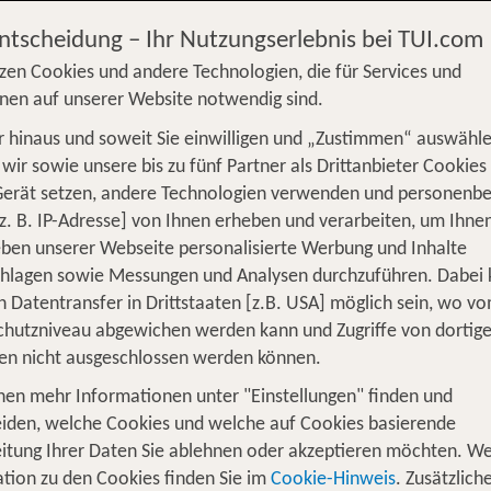
Entscheidung – Ihr Nutzungserlebnis bei TUI.com
zen Cookies und andere Technologien, die für Services und
nen auf unserer Website notwendig sind.
 hinaus und soweit Sie einwilligen und „Zustimmen“ auswähle
S
Flug
Ferienhaus
Mietwagen
Kreu
wir sowie unsere bis zu fünf Partner als Drittanbieter Cookies
Gerät setzen, andere Technologien verwenden und personenb
üge
Camper
Privattransfer
Zusatzleistun
z. B. IP-Adresse] von Ihnen erheben und verarbeiten, um Ihne
ben unserer Webseite personalisierte Werbung und Inhalte
Flug hinzufügen
chlagen sowie Messungen und Analysen durchzuführen. Dabei
n Datentransfer in Drittstaaten [z.B. USA] möglich sein, wo v
Wer reist mit?
hutzniveau abgewichen werden kann und Zugriffe von dortig
F
2 Erwachsene
en nicht ausgeschlossen werden können.
nen mehr Informationen unter "Einstellungen" finden und
perfekter Aufenthalt in der britisch
iden, welche Cookies und welche auf Cookies basierende
itung Ihrer Daten Sie ablehnen oder akzeptieren möchten. We
entfliehen und eine Stadt erkunden, die
Historie, Kult
tion zu den Cookies finden Sie im
Cookie-Hinweis
. Zusätzlich