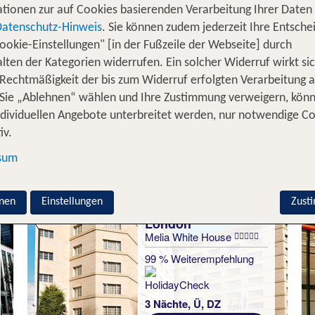
adt Englands und Großbritanniens hält eine
bunte Misch
tionen zur auf Cookies basierenden Verarbeitung Ihrer Daten
für dich bereit. Historische Bauten und Denk
estaurants
Datenschutz-Hinweis
. Sie können zudem jederzeit Ihre Entsche
r
stehen neben moderner Straßenku
ookie-Einstellungen" [in der Fußzeile der Webseite] durch
Buckingham Palace
rwartet Sie rund um den legendären
lten der Kategorien widerrufen. Ein solcher Widerruf wirkt sic
un
Piccadilly Circus
 Rechtmäßigkeit der bis zum Widerruf erfolgten Verarbeitung a
e an Aktivitäten für jeden Geschmack.
Sie „Ablehnen“ wählen und Ihre Zustimmung verweigern, kön
 Nächte London inkl. Flug
ndividuellen Angebote unterbreitet werden, nur notwendige C
iv.
sum
nen
Einstellungen
Zust
London
Melia White House
99 % Weiterempfehlung
3 Nächte, Ü, DZ