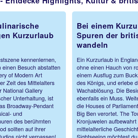
 Entdecke Highlights, Kultur & britis
ulinarische
Bei einem Kurzu
igen Kurzurlaub
Spuren der brit
wandeln
nstszene kennenlernen,
Ein Kurzurlaub in Engla
m einen Besuch abstatten
ohne einen Hauch von ro
ery of Modern Art
einem Ausflug zum Bucki
 Zeit des Mittelalters
des Königs, und erlebe 
r National Gallery
Wachablösung. Die Besic
cher Unterhaltung, ist
ebenfalls ein Muss. Weit
 Das Broadway-Pendant
die Houses of Parliament
ical- und
Big Ben verortet. The To
puren des berühmten
Kronjuwelen aufbewahrt 
d sollten auf ihrer
mittelalterliche Geschic
tudios nicht verpassen!
Sightseeing möchtest du