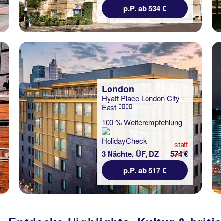
p.P. ab 534 €
London
Hyatt Place London City
East
100 % Weiterempfehlung
statt
3 Nächte, ÜF, DZ
574 €
p.P. ab 517 €