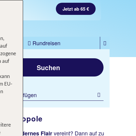
Jetzt ab 65 €
n,
zfahrten
Rundreisen
 auf
ezogene
gen
n auf
Suchen
 kann
om EU-
en
ilter hinzufügen
en Metropole
itere
vereint? Dann auf zu
ur und modernes Flair
e