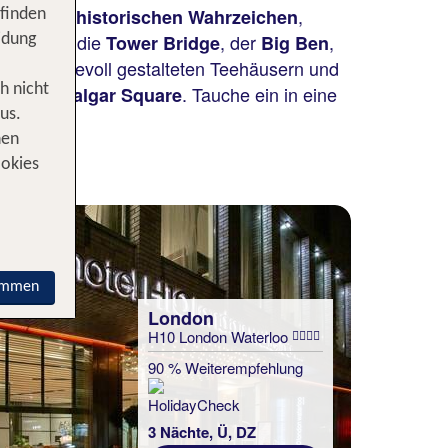
,
ung aus historischen Wahrzeichen
 finden
mäler wie die
, der
,
Tower Bridge
Big Ben
idung
nst, liebevoll gestalteten Teehäusern und
h nicht
d am
. Tauche ein in eine
Trafalgar Square
us.
nen
ookies
immen
London
H10 London Waterloo
90 % Weiterempfehlung
3 Nächte, Ü, DZ