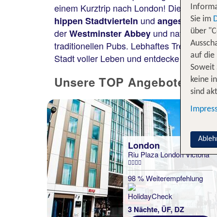
einem Kurztrip nach London! Die Hauptst
Informa
und
hippen Stadtvierteln
angesagten R
Sie im
der
und natürlich de
Westminster Abbey
über "C
traditionellen Pubs. Lebhaftes Treiben e
Ausscha
auf die
Stadt voller Leben und entdecke eine Füll
Soweit 
Unsere TOP Angebote für 3
keine i
sind akt
Impres
Ableh
London
Riu Plaza London Victoria
98 % Weiterempfehlung
3 Nächte, ÜF, DZ