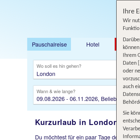
Ihre 
Wir nut
Funktio
Darüber
Pauschalreise
Hotel
DEAL
können 
Ihrem 
Ausfl
Daten [
Wo soll es hin gehen?
oder ne
vorzus
auch ei
Wann & wie lange?
Datensc
09.08.2026 - 06.11.2026, Beliebig
Behörd
Sie kön
Kurzurlaub in London: Dein 
entsche
Verarbe
Du möchtest für ein paar Tage dem Alltag 
Informa