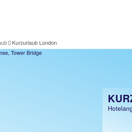
aub
Kurzurlaub London
KUR
Hotelang