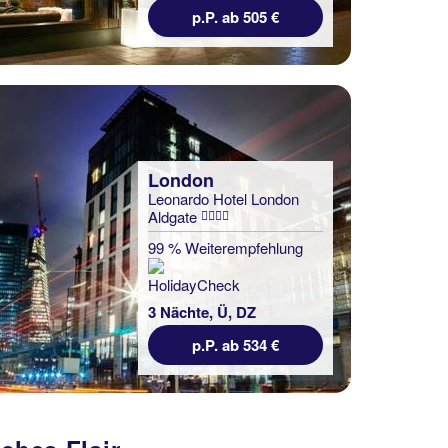
p.P. ab 505 €
London
Leonardo Hotel London
Aldgate
99 % Weiterempfehlung
3 Nächte, Ü, DZ
p.P. ab 534 €