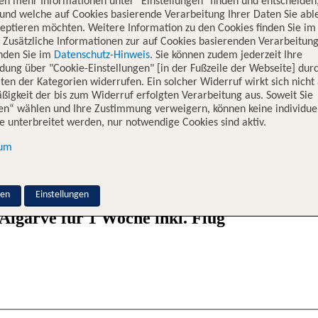
en mehr Informationen unter "Einstellungen" finden und entscheiden
und welche auf Cookies basierende Verarbeitung Ihrer Daten Sie ab
eptieren möchten. Weitere Information zu den Cookies finden Sie im
. Zusätzliche Informationen zur auf Cookies basierenden Verarbeitung
inden Sie im
Datenschutz-Hinweis
. Sie können zudem jederzeit Ihre
dung über "Cookie-Einstellungen" [in der Fußzeile der Webseite] dur
ten der Kategorien widerrufen. Ein solcher Widerruf wirkt sich nicht 
igkeit der bis zum Widerruf erfolgten Verarbeitung aus. Soweit Sie
en“ wählen und Ihre Zustimmung verweigern, können keine individue
 unterbreitet werden, nur notwendige Cookies sind aktiv.
ender Süden Portugals
sum
hungrige Urlauber an. Die im Süden Portugals gelegene Urlaubsregion 
uf. Auch Kurzentschlossene finden bei TUI zahlreiche Hotelangebote
nen
Einstellungen
lgarve für 1 Woche inkl. Flug