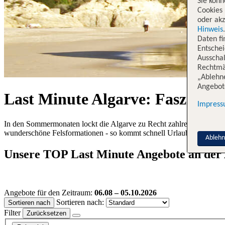
Sie könn
Cookies 
oder akz
Hinweis
Daten f
Entschei
Ausschal
Rechtmäß
„Ablehn
Angebote
Last Minute Algarve: Faszinier
Impres
In den Sommermonaten lockt die Algarve zu Recht zahlreiche, sonnen
wunderschöne Felsformationen - so kommt schnell Urlaubsstimmung a
Ableh
Unsere TOP Last Minute Angebote an der A
Angebote für den Zeitraum:
06.08 – 05.10.2026
Sortieren nach:
Sortieren nach
Filter
Zurücksetzen