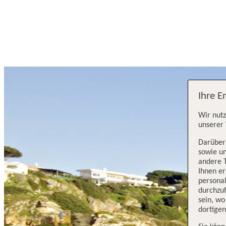
Ihre E
Wir nutz
unserer 
Darüber 
sowie un
andere 
Ihnen e
persona
durchzuf
sein, w
dortige