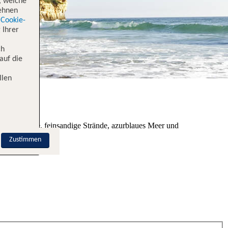
, welche
lehnen
Cookie-
 Ihrer
ch
auf die
llen
bietet lange, feinsandige Strände, azurblaues Meer und
.
Zustimmen