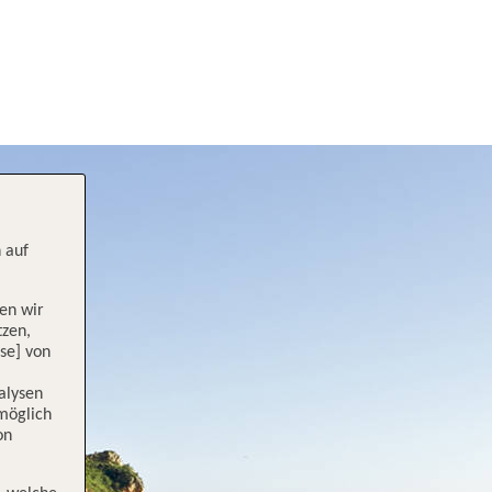
 auf
en wir
tzen,
se] von
alysen
 möglich
on