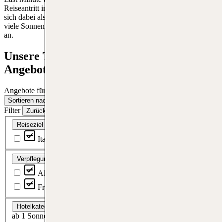
Reiseantritt innerhalb von zwei bis sechs Wochen. Und Italien bietet
sich dabei als unser südlicher Nachbar durch kurze Reisezeiten und
viele Sonnenstunden natürlich besonders für einen Spontanurlaub
an.
Unsere TOP Italien Last Minute
Angebote: 7 Nächte inkl. Flug buchen
Angebote für den Zeitraum:
06.08 – 05.10.2026
Sortieren nach:
Sortieren nach
Filter
Zurücksetzen
Reiseziel
Italien, Malta
Verpflegung
All Inclusive
Vollpension
Halbpension
Frühstück
Ohne Verpflegung
Hotelkategorie
ab 1 Sonne
ab 2 Sonnen
ab 3 Sonnen
ab 4 Sonnen
ab 5