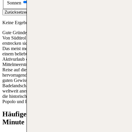
Sonnen
Zurücksetzen
Filter anwenden
Keine Ergebnisse gefunden
Gute Gründe für einen Last Minute Italien Urlaub gibt es immer!
Von Südtirol über den Gardasee bis nach Apulien und Sardinien
erstrecken sich traumhafte Landschaften für erholsame Urlaubstage.
Das meist mediterrane Klima macht Italien zudem ganzjährig zu
einem beliebten Urlaubsziel, zum Beispiel für einen Wellnessurlaub,
Aktivurlaub oder Badeurlaub an den kilometerlangen
Mittelmeerstränden. Wer die Abgeschiedenheit sucht, sollte eine
Reise auf die Insel Elba in Betracht ziehen. Dank der
hervorragenden Wasserqualität an italienischen Stränden kann man
guten Gewissens samt Kind und Kegel die Vielfalt der italienischen
Badelandschaft erkunden. Wusstest du, dass sich 60 Prozent der
weltweit anerkannten Kulturschätze in Italien befinden? Wer durch
die historische Altstadt
Roms
, vorbei an Kolosseum, Piazza del
Popolo und Pantheon schlendert, mag das gern glauben.
Häufige Fragen zu Italien Urlaub Last
Minute