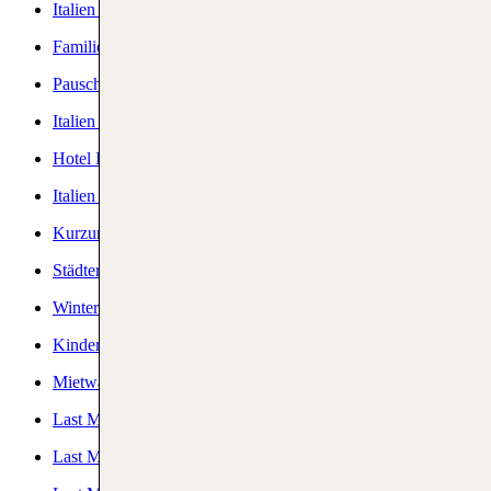
Italien Urlaub
Familienurlaub Italien
Pauschalreise Italien
Italien All Inclusive
Hotel Italien
Italien Urlaub am Meer
Kurzurlaub Italien
Städtereisen Italien
Winterurlaub Italien
Kinderhotel Italien
Mietwagen Italien
Last Minute Sardinien
Last Minute Sizilien