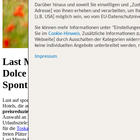
Darüber hinaus und soweit Sie einwilligen und „Zus
Adresse] von Ihnen erheben und verarbeiten, um Ih
[z.B. USA] möglich sein, wo vom EU-Datenschutzni
Sie können mehr Informationen unter "Einstellunge
Sie im
Cookie-Hinweis
. Zusätzliche Informationen z
Webseite] durch Ausschalten der Kategorien widerru
keine individuellen Angebote unterbreitet werden, n
Impressum
Last Minute nach Italien:
Dolce Vita für den
Spontanurlaub
Lust auf spontanen Urlaub in Italien? Hier findest du alle TUI Italien
Hotels, die auch
kurzfristig noch Verfügbarkeiten
haben sowie
preisreduzierte Angebote
- wahlweise ohne oder mit Flug. Zur
Auswahl an Last Minute Italien Reisen stehen viele beliebte
Urlaubsziele: Von
Sardinien Last Minute
über kurzfristige Angebote
für die
Toskana
bis hin zum Last Minute
Sizilien Urlaub
! Nutze die
freien Plätze aus Überkapazitäten und kurzfristigen Stornierungen.
Last Minute bietet dir oftmals zusätzliche Sparmöglichkeiten bei