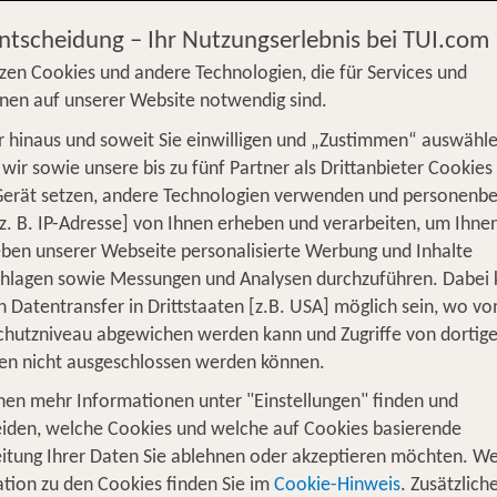
entdecken
entdecken
Entscheidung – Ihr Nutzungserlebnis bei TUI.com
zen Cookies und andere Technologien, die für Services und
nen auf unserer Website notwendig sind.
 hinaus und soweit Sie einwilligen und „Zustimmen“ auswähle
S
Flug
Ferienhaus
Mietwagen
Kreu
wir sowie unsere bis zu fünf Partner als Drittanbieter Cookies
Gerät setzen, andere Technologien verwenden und personenb
üge
Camper
Privattransfer
Zusatzleistun
z. B. IP-Adresse] von Ihnen erheben und verarbeiten, um Ihne
Von wo?
ben unserer Webseite personalisierte Werbung und Inhalte
Beliebig
chlagen sowie Messungen und Analysen durchzuführen. Dabei
n Datentransfer in Drittstaaten [z.B. USA] möglich sein, wo v
Wer reist mit?
hutzniveau abgewichen werden kann und Zugriffe von dortig
F
2 Erwachsene
en nicht ausgeschlossen werden können.
nen mehr Informationen unter "Einstellungen" finden und
mit bis zu 30 % Frühbucherrabatt
iden, welche Cookies und welche auf Cookies basierende
itung Ihrer Daten Sie ablehnen oder akzeptieren möchten. We
m Schnee - mit TUI buchst du deinen Winterurlaub mit 
tion zu den Cookies finden Sie im
Cookie-Hinweis
. Zusätzlich