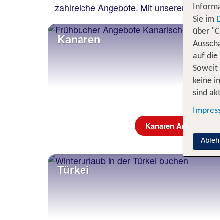
zahlreiche Angebote. Mit unserem Flex Tar
Informa
Sie im
über "C
Kanaren
Ausscha
auf die
Soweit 
keine i
sind akt
Impres
Kanaren Angebote
Ableh
Türkei