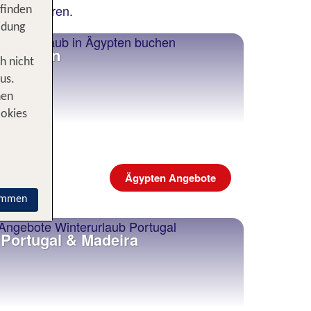
r stornieren.
 finden
idung
Ägypten
h nicht
us.
nen
ookies
Ägypten Angebote
immen
Portugal & Madeira