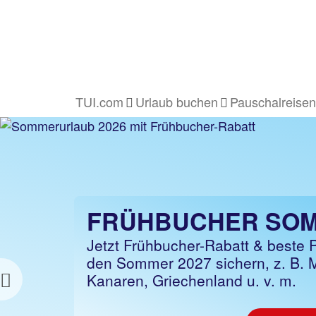
TUI.com
Urlaub buchen
Pauschalreisen
FRÜHBUCHER WIN
FRÜHBUCHER SO
Bereit zum Abtauchen? Jetzt Wint
Jetzt Frühbucher-Rabatt & beste P
Frühbucher-Rabatt sichern und bi
den Sommer 2027 sichern, z. B. M
sparen, Flex Tarif buchbar
Kanaren, Griechenland u. v. m.
Previous