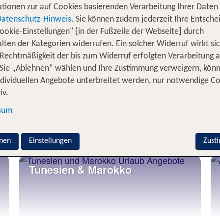
if bist du flexibel und kannst gebührenfrei umbuchen ode
tionen zur auf Cookies basierenden Verarbeitung Ihrer Daten
Datenschutz-Hinweis
. Sie können zudem jederzeit Ihre Entsche
ookie-Einstellungen" [in der Fußzeile der Webseite] durch
Mallorca
lten der Kategorien widerrufen. Ein solcher Widerruf wirkt sic
 Rechtmäßigkeit der bis zum Widerruf erfolgten Verarbeitung a
Sie „Ablehnen“ wählen und Ihre Zustimmung verweigern, kön
ndividuellen Angebote unterbreitet werden, nur notwendige C
iv.
sum
Mallorca Angebote
nen
Einstellungen
Zust
Tunesien & Marokko