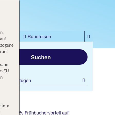
n,
zfahrten
Rundreisen
 auf
ezogene
gen
n auf
Suchen
 kann
om EU-
en
ilter hinzufügen
itere
bis zu 30 % Frühbuchervorteil auf
e