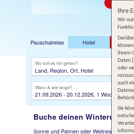
Angebote 
Deals 
Ihre 
Wir nut
Funktio
Darüber
Pauschalreise
Hotel
DEAL
können 
Ihrem 
Ausfl
Daten [
Wo soll es hin gehen?
oder ne
vorzus
auch ei
Wann & wie lange?
Datensc
21.09.2026 - 20.12.2026, 1 Woche
Behörd
Sie kön
Buche deinen Winterurlaub 
entsche
Verarbe
Sonne und Palmen oder Wellness und Ski i
Informa