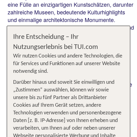
eine Fülle an einzigartigen Kunstschätzen, darunter
zahlreiche Museen, bedeutende Kulturhighlights
und einmalige architektonische Monumente.
Berühmte Künstler wie Tizian, Tintoretto, Bellini und
viele mehr haben hier ihre Bilder und Fresken
Ihre Entscheidung – Ihr
hinterlassen.
Nutzungserlebnis bei TUI.com
Aber nicht nur das Kulturangebot in Venetien ist
Wir nutzen Cookies und andere Technologien, die
faszinierend. Das Meer, die Berge und die
für Services und Funktionen auf unserer Website
Lagunenlandschaften sind das Wahrzeichen der
notwendig sind.
Gegend. Weltbekannte Resorts wie Caorle oder
Darüber hinaus und soweit Sie einwilligen und
Bibione an der adriatischen Küste und Thermalorte
„Zustimmen“ auswählen, können wir sowie
wie Abano oder Montegrotto stehen allen
unsere bis zu fünf Partner als Drittanbieter
Erholungssuchenden zur Verfügung. Wenn Du
Cookies auf Ihrem Gerät setzen, andere
einen Aktivurlaub in Venetien planen, solltest Du
Technologien verwenden und personenbezogene
Deine Wanderschuhe, Mountainbike, Golfschläger
Daten [z. B. IP-Adresse] von Ihnen erheben und
und Badehose nicht vergessen, denn für alle
verarbeiten, um Ihnen auf oder neben unserer
Sporturlauber bietet die Region ein sehr
Webseite personalisierte Werbung und Inhalte