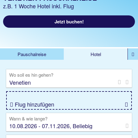
z.B. 1 Woche Hotel inkl. Flug
Jetzt buchen!
Pauschalreise
Hotel
DEALS
Flug
Ferienhaus
Mietwagen
Wo soll es hin gehen?
Kreuzfahrten
Rundreisen
Ausflüge
Camper
Privattransfer
Zusatzleistungen
Flug hinzufügen
Wann & wie lange?
10.08.2026 - 07.11.2026, Beliebig