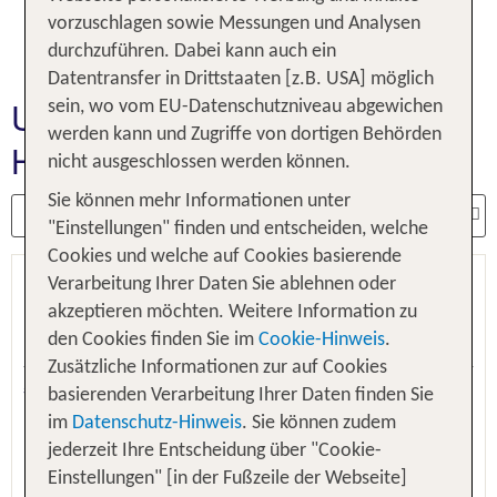
abwechslungsreiches Terrain. Begebe Dich auf
vorzuschlagen sowie Messungen und Analysen
eine Entdeckungsreise durch die Region und
durchzuführen. Dabei kann auch ein
entdecke das faszinierende Venetien!
Datentransfer in Drittstaaten [z.B. USA] möglich
Unsere Venetien
sein, wo vom EU-Datenschutzniveau abgewichen
werden kann und Zugriffe von dortigen Behörden
Hotelangebote
nicht ausgeschlossen werden können.
Sie können mehr Informationen unter
"Einstellungen" finden und entscheiden, welche
Cookies und welche auf Cookies basierende
Falkensteiner Hotel und Spa Jesolo
Verarbeitung Ihrer Daten Sie ablehnen oder
akzeptieren möchten. Weitere Information zu
den Cookies finden Sie im
Cookie-Hinweis
.
Lido di Jesolo, Venetien, Italien
Zusätzliche Informationen zur auf Cookies
5.6 - 92 % Weiterempfehlung
basierenden Verarbeitung Ihrer Daten finden Sie
im
Datenschutz-Hinweis
. Sie können zudem
jederzeit Ihre Entscheidung über "Cookie-
Einstellungen" [in der Fußzeile der Webseite]