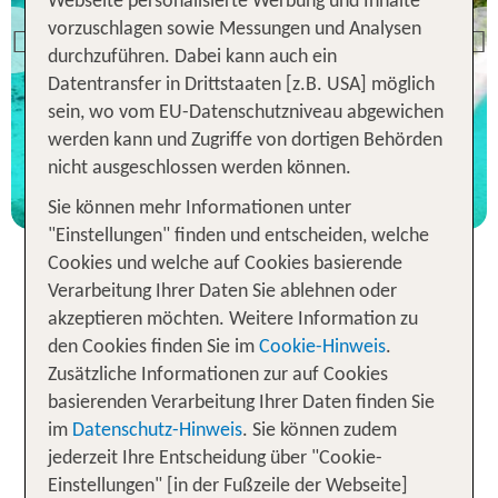
Webseite personalisierte Werbung und Inhalte
vorzuschlagen sowie Messungen und Analysen
Previous
durchzuführen. Dabei kann auch ein
Datentransfer in Drittstaaten [z.B. USA] möglich
sein, wo vom EU-Datenschutzniveau abgewichen
werden kann und Zugriffe von dortigen Behörden
nicht ausgeschlossen werden können.
Sie können mehr Informationen unter
"Einstellungen" finden und entscheiden, welche
Cookies und welche auf Cookies basierende
Verarbeitung Ihrer Daten Sie ablehnen oder
Pauschalreise auf die Malediven:
akzeptieren möchten. Weitere Information zu
Dein schnelles Ticket zum
den Cookies finden Sie im
Cookie-Hinweis
.
Zusätzliche Informationen zur auf Cookies
Traumstrand
basierenden Verarbeitung Ihrer Daten finden Sie
im
Datenschutz-Hinweis
. Sie können zudem
Gönne dir eine Auszeit der Superlative, indem du
jederzeit Ihre Entscheidung über "Cookie-
bei tui.com für die Malediven Hotel inklusive Flug
Einstellungen" [in der Fußzeile der Webseite]
und Verpflegung sowie Transfer buchst. Mit einer