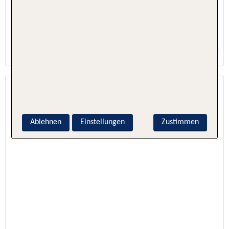
5 Nächte, Hotel + Flug
Preis p.P. ab 1609 €
Kuredhivaru Resort & Spa
Kuredhivaru, Malediven, Malediven
6.0 - 99 % Weiterempfehlung
Ablehnen
Einstellungen
Zustimmen