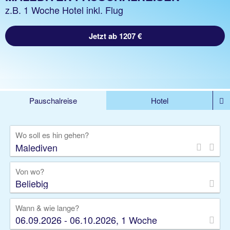
z.B. 1 Woche Hotel inkl. Flug
Jetzt ab 1207 €
Pauschalreise
Hotel
DEALS
Flug
Ferienhaus
Mietwagen
Wo soll es hin gehen?
Kreuzfahrten
Rundreisen
Ausflüge
Camper
Privattransfer
Zusatzleistungen
Von wo?
Beliebig
Wann & wie lange?
06.09.2026 - 06.10.2026, 1 Woche