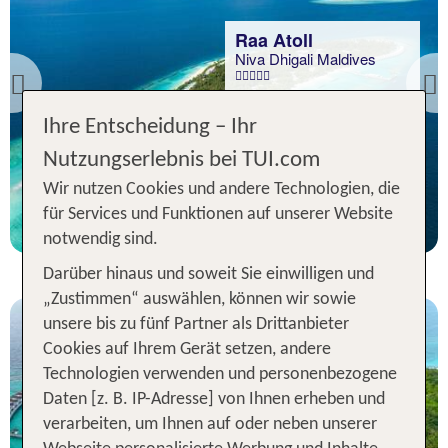
Previous
Süd Ari Atoll
Ihre Entscheidung – Ihr
LUX* South Ari Atoll
Nutzungserlebnis bei TUI.com
92 % Weiterempfehlung
Wir nutzen Cookies und andere Technologien, die
statt
für Services und Funktionen auf unserer Website
7 Nächte, ÜF, Bu
2895 €
notwendig sind.
p.P. ab 2125 €
Darüber hinaus und soweit Sie einwilligen und
„Zustimmen“ auswählen, können wir sowie
unsere bis zu fünf Partner als Drittanbieter
Cookies auf Ihrem Gerät setzen, andere
Technologien verwenden und personenbezogene
Daten [z. B. IP-Adresse] von Ihnen erheben und
verarbeiten, um Ihnen auf oder neben unserer