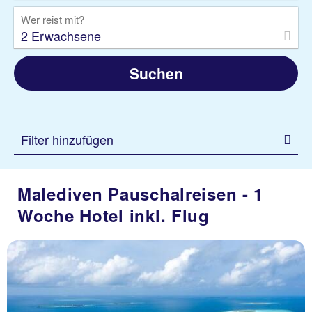
Wer reist mit?
2 Erwachsene
Suchen
Nord Male Atoll
Meeru Maldives Resort
Island
Filter hinzufügen
98 % Weiterempfehlung
statt
Malediven Pauschalreisen - 1
7 Nächte, VP, Bu
2425 €
Woche Hotel inkl. Flug
p.P. ab 2020 €