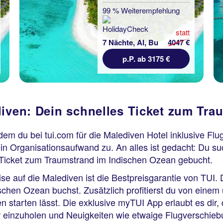
99 % Weiterempfehlung
statt
7 Nächte, AI, Bu
4047 €
p.P. ab 3175 €
diven: Dein schnelles Ticket zum Tra
ndem du bei tui.com für die Malediven Hotel inklusive Fl
in Organisationsaufwand zu. An alles ist gedacht: Du suc
Ticket zum Traumstrand im Indischen Ozean gebucht.
ise auf die Malediven ist die Bestpreisgarantie von TUI. 
ischen Ozean buchst. Zusätzlich profitierst du von ein
ien starten lässt. Die exklusive myTUI App erlaubt es di
 einzuholen und Neuigkeiten wie etwaige Flugverschieb