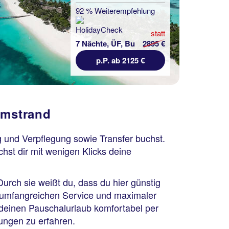
92 % Weiterempfehlung
statt
7 Nächte, ÜF, Bu
2895 €
p.P. ab 2125 €
umstrand
ug und Verpflegung sowie Transfer buchst.
hst dir mit wenigen Klicks deine
Durch sie weißt du, dass du hier günstig
em umfangreichen Service und maximaler
r, deinen Pauschalurlaub komfortabel per
ungen zu erfahren.