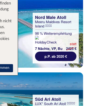
 finden
idung
Nord Male Atoll
h nicht
Meeru Maldives Resort
Island
us.
98 % Weiterempfehlung
nen
ookies
statt
7 Nächte, VP, Bu
2425 €
p.P. ab 2020 €
immen
Süd Ari Atoll
LUX* South Ari Atoll