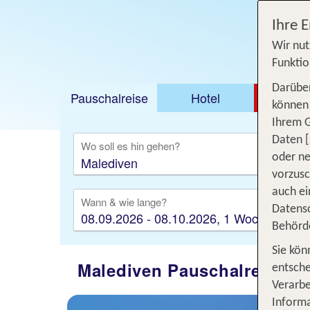
Ihre 
Wir nut
Funktio
Darüber
Pauschalreise
Hotel
DEAL
können 
Ihrem 
Ausfl
Daten [
Wo soll es hin gehen?
oder ne
vorzus
auch ei
Wann & wie lange?
Datensc
08.09.2026 - 08.10.2026, 1 Woche
Behörd
Sie kön
Malediven Pauschalreisen -
entsche
Verarbe
Informa