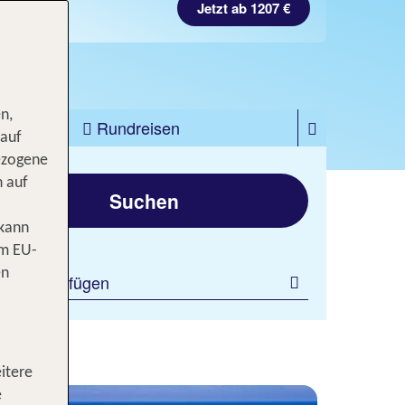
Jetzt ab 1207 €
n,
zfahrten
Rundreisen
 auf
ezogene
gen
n auf
Suchen
 kann
om EU-
en
ilter hinzufügen
itere
e