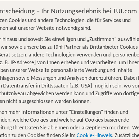
Entscheidung – Ihr Nutzungserlebnis bei TUI.com
zen Cookies und andere Technologien, die für Services und
nen auf unserer Website notwendig sind.
 hinaus und soweit Sie einwilligen und „Zustimmen“ auswähle
S
Flug
Ferienhaus
Mietwagen
Kreu
wir sowie unsere bis zu fünf Partner als Drittanbieter Cookies
Gerät setzen, andere Technologien verwenden und personenb
üge
Camper
Privattransfer
Zusatzleistun
z. B. IP-Adresse] von Ihnen erheben und verarbeiten, um Ihne
Von wo?
ben unserer Webseite personalisierte Werbung und Inhalte
Beliebig
chlagen sowie Messungen und Analysen durchzuführen. Dabei
n Datentransfer in Drittstaaten [z.B. USA] möglich sein, wo v
Wer reist mit?
hutzniveau abgewichen werden kann und Zugriffe von dortig
F
2 Erwachsene
en nicht ausgeschlossen werden können.
nen mehr Informationen unter "Einstellungen" finden und
 1 Woche Hotel inkl. Flug
iden, welche Cookies und welche auf Cookies basierende
itung Ihrer Daten Sie ablehnen oder akzeptieren möchten. We
tion zu den Cookies finden Sie im
Cookie-Hinweis
. Zusätzlich