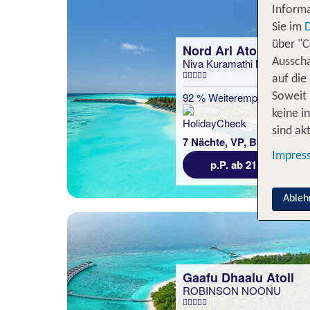
Informa
Sie im
über "C
Nord Ari Atoll
Niva Kuramathi Maldives
Ausscha
auf die
92 % Weiterempfehlung
Soweit 
keine i
statt
sind akt
7 Nächte, VP, Bu
2300 €
Impres
p.P. ab 2113 €
Ableh
Gaafu Dhaalu Atoll
ROBINSON NOONU