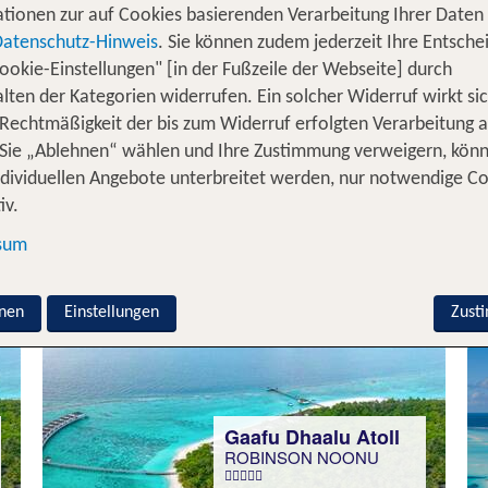
tionen zur auf Cookies basierenden Verarbeitung Ihrer Daten
Datenschutz-Hinweis
. Sie können zudem jederzeit Ihre Entsche
ookie-Einstellungen" [in der Fußzeile der Webseite] durch
Raa Atoll
lten der Kategorien widerrufen. Ein solcher Widerruf wirkt sic
Niva Dhigali Maldives
 Rechtmäßigkeit der bis zum Widerruf erfolgten Verarbeitung a
98 % Weiterempfehlung
Sie „Ablehnen“ wählen und Ihre Zustimmung verweigern, kön
ndividuellen Angebote unterbreitet werden, nur notwendige C
statt
iv.
7 Nächte, AI, Bu
4290 €
sum
p.P. ab 2849 €
nen
Einstellungen
Zust
Gaafu Dhaalu Atoll
ROBINSON NOONU