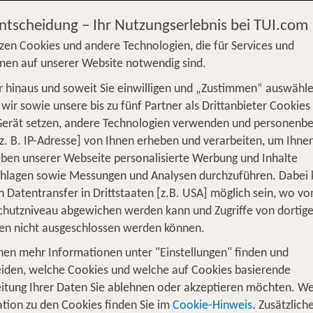
 ab 452 €
Entscheidung – Ihr Nutzungserlebnis bei TUI.com
zen Cookies und andere Technologien, die für Services und
nen auf unserer Website notwendig sind.
 hinaus und soweit Sie einwilligen und „Zustimmen“ auswähle
S
Flug
Ferienhaus
Mietwagen
Kreu
wir sowie unsere bis zu fünf Partner als Drittanbieter Cookies
Gerät setzen, andere Technologien verwenden und personenb
üge
Camper
Privattransfer
Zusatzleistun
z. B. IP-Adresse] von Ihnen erheben und verarbeiten, um Ihne
Von wo?
ben unserer Webseite personalisierte Werbung und Inhalte
Beliebig
chlagen sowie Messungen und Analysen durchzuführen. Dabei
n Datentransfer in Drittstaaten [z.B. USA] möglich sein, wo v
Wer reist mit?
hutzniveau abgewichen werden kann und Zugriffe von dortig
F
2 Erwachsene
en nicht ausgeschlossen werden können.
nen mehr Informationen unter "Einstellungen" finden und
 für eine 3 Tage Barcelona Pauschalr
iden, welche Cookies und welche auf Cookies basierende
itung Ihrer Daten Sie ablehnen oder akzeptieren möchten. We
tion zu den Cookies finden Sie im
Cookie-Hinweis
. Zusätzlich