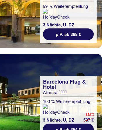
99 % Weiterempfehlung
3 Nächte, Ü, DZ
p.P. ab 368 €
Barcelona Flug &
Hotel
Alimara
100 % Weiterempfehlung
statt
3 Nächte, Ü, DZ
537 €
p.P. ab 354 €