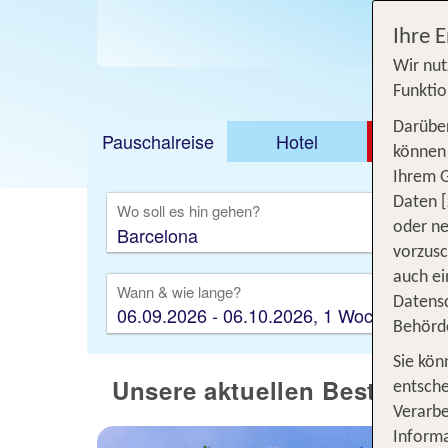
Jetzt
Ihre 
Wir nut
Funktio
Darüber
Pauschalreise
Hotel
DEAL
können 
Ihrem 
Ausfl
Daten [
Wo soll es hin gehen?
oder ne
vorzus
auch ei
Wann & wie lange?
Datensc
06.09.2026 - 06.10.2026, 1 Woche
Behörd
Sie kön
Unsere aktuellen Bestseller
entsche
Verarbe
Informa