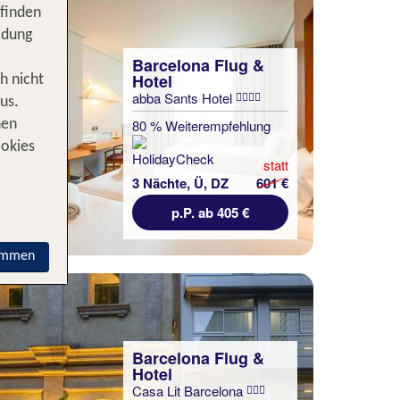
 finden
idung
Barcelona Flug &
Hotel
h nicht
abba Sants Hotel
us.
80 % Weiterempfehlung
nen
ookies
statt
3 Nächte, Ü, DZ
601 €
p.P. ab 405 €
immen
Barcelona Flug &
Hotel
Casa Lit Barcelona