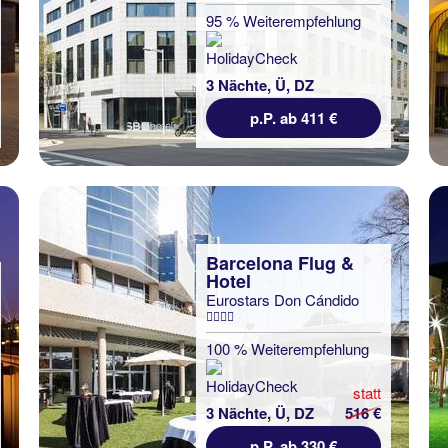
95 % Weiterempfehlung
3 Nächte, Ü, DZ
p.P. ab 411 €
Barcelona Flug &
Hotel
Eurostars Don Cándido
100 % Weiterempfehlung
statt
3 Nächte, Ü, DZ
516 €
p.P. ab 330 €