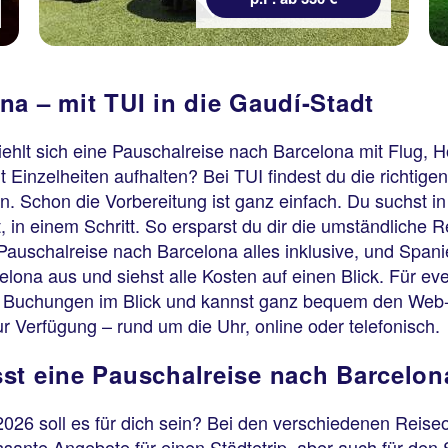
na – mit TUI in die Gaudí-Stadt
ehlt sich eine Pauschalreise nach Barcelona mit Flug, H
 Einzelheiten aufhalten? Bei TUI findest du die richtig
 Schon die Vorbereitung ist ganz einfach. Du suchst in 
t, in einem Schritt. So ersparst du dir die umständliche 
-Pauschalreise nach Barcelona alles inklusive, und Span
lona aus und siehst alle Kosten auf einen Blick. Für ev
le Buchungen im Blick und kannst ganz bequem den Web-
r Verfügung – rund um die Uhr, online oder telefonisch.
st eine Pauschalreise nach Barcelon
026 soll es für dich sein? Bei den verschiedenen Reis
sante Angebote für einen Städtetrip, aber auch für den S