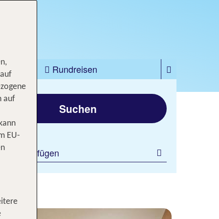
n,
zfahrten
Rundreisen
 auf
ezogene
gen
n auf
Suchen
 kann
om EU-
en
ilter hinzufügen
eise
itere
e