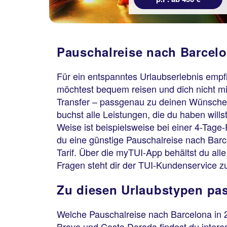
Pauschalreise nach Barcelo
Für ein entspanntes Urlaubserlebnis empfi
möchtest bequem reisen und dich nicht mit
Transfer – passgenau zu deinen Wünschen.
buchst alle Leistungen, die du haben wills
Weise ist beispielsweise bei einer 4-Tage
du eine günstige Pauschalreise nach Barce
Tarif. Über die myTUI-App behältst du al
Fragen steht dir der TUI-Kundenservice zu
Zu diesen Urlaubstypen pas
Welche Pauschalreise nach Barcelona in 2
Brava und Costa Dorada findest du interes