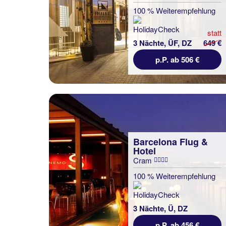
100 % Weiterempfehlung
statt
3 Nächte, ÜF, DZ
649 €
p.P. ab 506 €
Barcelona Flug &
Hotel
Cram
100 % Weiterempfehlung
3 Nächte, Ü, DZ
p.P. ab 456 €