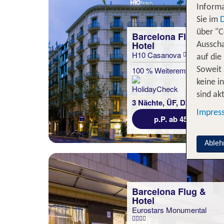
Informa
Sie im
über "C
Barcelona Flug &
Hotel
Ausscha
H10 Casanova
auf die
100 % Weiterempfehlung
Soweit 
keine i
statt
sind akt
3 Nächte, ÜF, DZ
480 €
Impres
p.P. ab 452 €
Ableh
Barcelona Flug &
Hotel
Eurostars Monumental