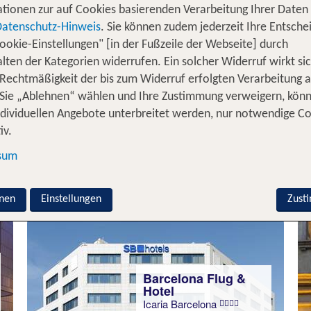
tionen zur auf Cookies basierenden Verarbeitung Ihrer Daten
Datenschutz-Hinweis
. Sie können zudem jederzeit Ihre Entsche
Barcelona Flug &
ookie-Einstellungen" [in der Fußzeile der Webseite] durch
Hotel
lten der Kategorien widerrufen. Ein solcher Widerruf wirkt sic
Eric Vökel Sagrada
Familia Suites
 Rechtmäßigkeit der bis zum Widerruf erfolgten Verarbeitung a
100 % Weiterempfehlung
Sie „Ablehnen“ wählen und Ihre Zustimmung verweigern, kön
ndividuellen Angebote unterbreitet werden, nur notwendige C
iv.
3 Nächte, Ü, Ap
sum
p.P. ab 498 €
nen
Einstellungen
Zust
Barcelona Flug &
Hotel
Icaria Barcelona