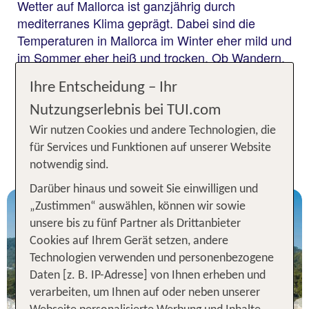
Wetter auf Mallorca ist ganzjährig durch
mediterranes Klima geprägt. Dabei sind die
Temperaturen in Mallorca im Winter eher mild und
im Sommer eher heiß und trocken. Ob Wandern,
Baden,
Golf
oder Kultur, das Reisewetter auf
Ihre Entscheidung – Ihr
Mallorca bietet jedem Urlauber das passende
Klima.
Nutzungserlebnis bei TUI.com
Wir nutzen Cookies und andere Technologien, die
Neu & beliebt: Die aktuellsten
für Services und Funktionen auf unserer Website
Urlaubsangebote für Mallorca
notwendig sind.
Darüber hinaus und soweit Sie einwilligen und
„Zustimmen“ auswählen, können wir sowie
unsere bis zu fünf Partner als Drittanbieter
Cookies auf Ihrem Gerät setzen, andere
Technologien verwenden und personenbezogene
Daten [z. B. IP-Adresse] von Ihnen erheben und
Mallorca
verarbeiten, um Ihnen auf oder neben unserer
Grupotel Aguait Resort &