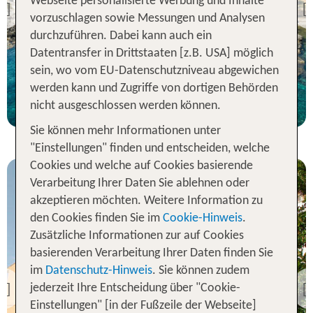
Webseite personalisierte Werbung und Inhalte
Spa
Previous
vorzuschlagen sowie Messungen und Analysen
98 % Weiterempfehlung
durchzuführen. Dabei kann auch ein
Datentransfer in Drittstaaten [z.B. USA] möglich
statt
7 Nächte, ÜF, DZ
556 €
sein, wo vom EU-Datenschutzniveau abgewichen
werden kann und Zugriffe von dortigen Behörden
p.P. ab 508 €
nicht ausgeschlossen werden können.
Sie können mehr Informationen unter
"Einstellungen" finden und entscheiden, welche
Cookies und welche auf Cookies basierende
Verarbeitung Ihrer Daten Sie ablehnen oder
akzeptieren möchten. Weitere Information zu
den Cookies finden Sie im
Cookie-Hinweis
.
Zusätzliche Informationen zur auf Cookies
basierenden Verarbeitung Ihrer Daten finden Sie
Mallorca
im
Datenschutz-Hinweis
. Sie können zudem
Eden Nord Hotel
jederzeit Ihre Entscheidung über "Cookie-
Previous
88 % Weiterempfehlung
Einstellungen" [in der Fußzeile der Webseite]