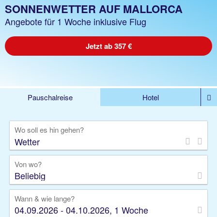
SONNENWETTER AUF MALLORCA
Angebote für 1 Woche inklusive Flug
Jetzt ab 357 €
Pauschalreise
Hotel
DEALS
Flug
Ferienhaus
Mietwagen
Wo soll es hin gehen?
Kreuzfahrten
Rundreisen
Ausflüge
Camper
Privattransfer
Zusatzleistungen
Von wo?
Beliebig
Wann & wie lange?
04.09.2026 - 04.10.2026, 1 Woche