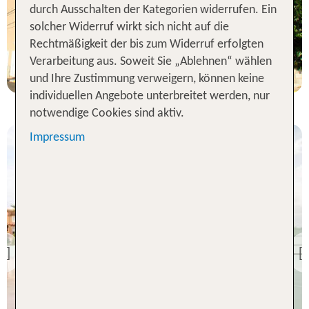
durch Ausschalten der Kategorien widerrufen. Ein
statt
solcher Widerruf wirkt sich nicht auf die
7 Nächte, ÜF, DZ
638 €
Rechtmäßigkeit der bis zum Widerruf erfolgten
p.P. ab 543 €
Verarbeitung aus. Soweit Sie „Ablehnen“ wählen
und Ihre Zustimmung verweigern, können keine
individuellen Angebote unterbreitet werden, nur
notwendige Cookies sind aktiv.
Impressum
Mallorca
Ciudad Laurel
Previous
91 % Weiterempfehlung
statt