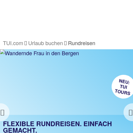
TUI.com
Urlaub buchen
Rundreisen
NEU:
TUI
TOURS
Previous
TUI RUNDREISEN WELTWEIT
FLEXIBLE RUNDREISEN. EINFACH
GEMACHT.
Die TOP 45 TUI Rundreise Highlights entdecken!