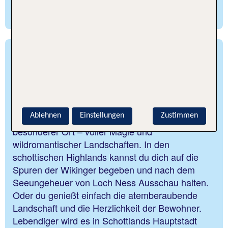
Reiseleitung – du entscheidest.
Schottland – Magische
Landschaften und große
Traditionen
Ablehnen
Einstellungen
Zustimmen
Das nördlichste Land Großbritanniens ist ein ganz
besonderer Ort – voller Magie und
wildromantischer Landschaften. In den
schottischen Highlands kannst du dich auf die
Spuren der Wikinger begeben und nach dem
Seeungeheuer von Loch Ness Ausschau halten.
Oder du genießt einfach die atemberaubende
Landschaft und die Herzlichkeit der Bewohner.
Lebendiger wird es in Schottlands Hauptstadt