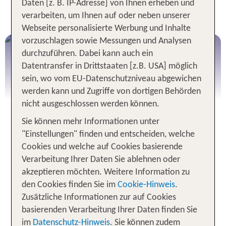
Daten [z. B. IP-Adresse] von Ihnen erheben und
Gestalte hier deine individuelle Rundreise
verarbeiten, um Ihnen auf oder neben unserer
Webseite personalisierte Werbung und Inhalte
vorzuschlagen sowie Messungen und Analysen
durchzuführen. Dabei kann auch ein
Datentransfer in Drittstaaten [z.B. USA] möglich
sein, wo vom EU-Datenschutzniveau abgewichen
werden kann und Zugriffe von dortigen Behörden
nicht ausgeschlossen werden können.
Sie können mehr Informationen unter
"Einstellungen" finden und entscheiden, welche
Cookies und welche auf Cookies basierende
TUI Rundreisen - mit Bus oder
Verarbeitung Ihrer Daten Sie ablehnen oder
Mietwagen
akzeptieren möchten. Weitere Information zu
den Cookies finden Sie im
Cookie-Hinweis
.
Entdecke die Welt auf besondere Weise: Mit
Zusätzliche Informationen zur auf Cookies
unseren
sorgfältig geplanten Busrundreisen
basierenden Verarbeitung Ihrer Daten finden Sie
erlebst du faszinierende Länder –
komfortabel,
im
Datenschutz-Hinweis
. Sie können zudem