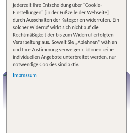
. Oder gestalte
sicher und bestens organisiert
jederzeit Ihre Entscheidung über "Cookie-
deine Reise individuell mit unseren
flexiblen
Einstellungen" [in der Fußzeile der Webseite]
– inkl. vorgebuchten
Selbstfahrer-Rundreisen
durch Ausschalten der Kategorien widerrufen. Ein
Hotels, Routenempfehlungen und voller Freiheit
solcher Widerruf wirkt sich nicht auf die
unterwegs. Egal, wofür du dich entscheidest: Bei
Rechtmäßigkeit der bis zum Widerruf erfolgten
TUI beginnt deine Entdeckungsreise ganz
Verarbeitung aus. Soweit Sie „Ablehnen“ wählen
entspannt – schon bei der Buchung.
und Ihre Zustimmung verweigern, können keine
individuellen Angebote unterbreitet werden, nur
TUI Rundreise buchen
notwendige Cookies sind aktiv.
Impressum