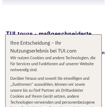
TUI tours - maßgeschneiderte
Reiseerlebnisse
Ihre Entscheidung – Ihr
Nutzungserlebnis bei TUI.com
Gestalte deine
Traumrundreise
ganz nach deinen
! Ob Thailand, USA, Südafrika oder
Wünschen
Wir nutzen Cookies und andere Technologien, die
einen Citytrip in Europa: Bei TUI tours kannst du
für Services und Funktionen auf unserer Website
Flüge, Hotels, Mietwagen und Ausflüge vor
notwendig sind.
Ort
– alles aus
flexibel selbst zusammenstellen
Darüber hinaus und soweit Sie einwilligen und
einer Hand, bequem online buchbar. Ob Natur,
„Zustimmen“ auswählen, können wir sowie
Kultur oder Abenteuer – du bestimmst Tempo,
unsere bis zu fünf Partner als Drittanbieter
Route und Erlebnis. Entdecke die Welt auf deine
Cookies auf Ihrem Gerät setzen, andere
Art – mit der Sicherheit und Erfahrung von TUI an
Technologien verwenden und personenbezogene
deiner Seite.