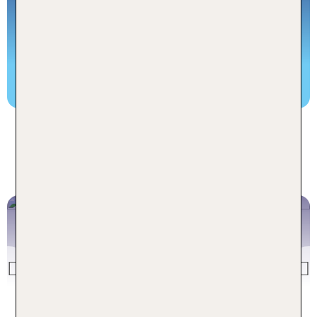
45 Topseller Rundreisen weltweit auf einen Blick!
TUI Rundreise buchen
Unsere aktuell beliebtesten
Rundreise Ziele
VIETNAM
IM LAND DER DREI KLIMAZONEN
Previous
Vietnam Rundreisen