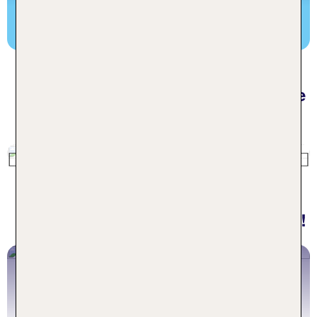
Zum beliebteste TUI Rundreisen Blogartikel
Mehr für deinen Urlaub: Die volle
TUI Vielfalt
Previous
Finde hier deine Traumrundreise!
Individuelle Urlaubserlebnisse
Entdecke unsere Reiseplanerfunktion
Jetzt entdecken