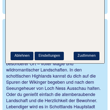
Reiseleitung – du entscheidest.
Schottland – Magische
Landschaften und große
Traditionen
Ablehnen
Einstellungen
Zustimmen
Das nördlichste Land Großbritanniens ist ein ganz
besonderer Ort – voller Magie und
wildromantischer Landschaften. In den
schottischen Highlands kannst du dich auf die
Spuren der Wikinger begeben und nach dem
Seeungeheuer von Loch Ness Ausschau halten.
Oder du genießt einfach die atemberaubende
Landschaft und die Herzlichkeit der Bewohner.
Lebendiger wird es in Schottlands Hauptstadt