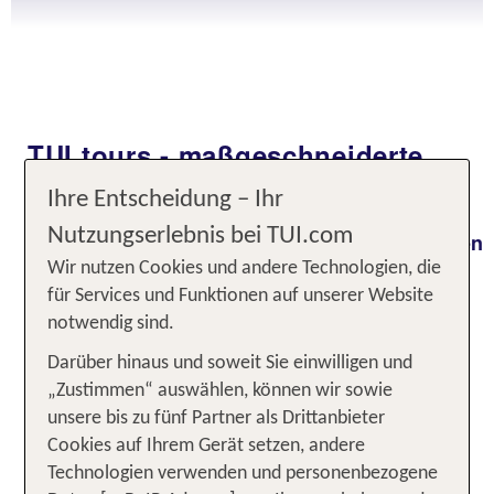
TUI tours - maßgeschneiderte
Reiseerlebnisse
Ihre Entscheidung – Ihr
Nutzungserlebnis bei TUI.com
Gestalte deine
Traumrundreise
ganz nach deinen
! Ob Thailand, USA, Südafrika oder
Wünschen
Wir nutzen Cookies und andere Technologien, die
einen Citytrip in Europa: Bei TUI tours kannst du
für Services und Funktionen auf unserer Website
Flüge, Hotels, Mietwagen und Ausflüge vor
notwendig sind.
Ort
– alles aus
flexibel selbst zusammenstellen
Darüber hinaus und soweit Sie einwilligen und
einer Hand, bequem online buchbar. Ob Natur,
„Zustimmen“ auswählen, können wir sowie
Kultur oder Abenteuer – du bestimmst Tempo,
unsere bis zu fünf Partner als Drittanbieter
Route und Erlebnis. Entdecke die Welt auf deine
Cookies auf Ihrem Gerät setzen, andere
Art – mit der Sicherheit und Erfahrung von TUI an
Technologien verwenden und personenbezogene
deiner Seite.