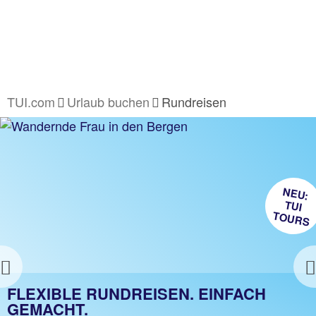
TUI.com
Urlaub buchen
Rundreisen
NEU:
TUI
TOURS
Previous
TUI RUNDREISEN WELTWEIT
FLEXIBLE RUNDREISEN. EINFACH
GEMACHT.
Die TOP 45 TUI Rundreise Highlights entdecken!