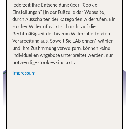
. Oder gestalte
sicher und bestens organisiert
jederzeit Ihre Entscheidung über "Cookie-
deine Reise individuell mit unseren
flexiblen
Einstellungen" [in der Fußzeile der Webseite]
– inkl. vorgebuchten
Selbstfahrer-Rundreisen
durch Ausschalten der Kategorien widerrufen. Ein
Hotels, Routenempfehlungen und voller Freiheit
solcher Widerruf wirkt sich nicht auf die
unterwegs. Egal, wofür du dich entscheidest: Bei
Rechtmäßigkeit der bis zum Widerruf erfolgten
TUI beginnt deine Entdeckungsreise ganz
Verarbeitung aus. Soweit Sie „Ablehnen“ wählen
entspannt – schon bei der Buchung.
und Ihre Zustimmung verweigern, können keine
individuellen Angebote unterbreitet werden, nur
TUI Rundreise buchen
notwendige Cookies sind aktiv.
Impressum