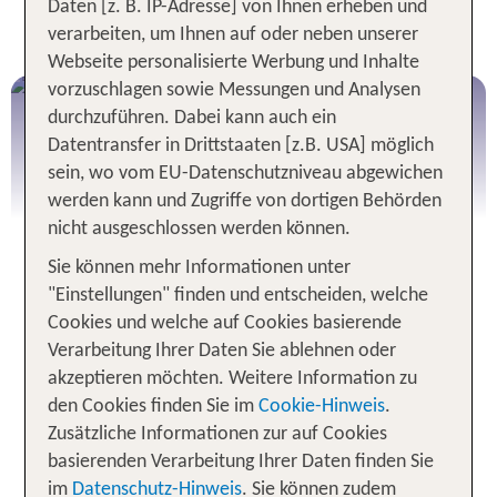
Daten [z. B. IP-Adresse] von Ihnen erheben und
Gestalte hier deine individuelle Rundreise
verarbeiten, um Ihnen auf oder neben unserer
Webseite personalisierte Werbung und Inhalte
vorzuschlagen sowie Messungen und Analysen
durchzuführen. Dabei kann auch ein
Datentransfer in Drittstaaten [z.B. USA] möglich
sein, wo vom EU-Datenschutzniveau abgewichen
werden kann und Zugriffe von dortigen Behörden
nicht ausgeschlossen werden können.
Sie können mehr Informationen unter
"Einstellungen" finden und entscheiden, welche
Cookies und welche auf Cookies basierende
TUI Rundreisen - mit Bus oder
Verarbeitung Ihrer Daten Sie ablehnen oder
Mietwagen
akzeptieren möchten. Weitere Information zu
den Cookies finden Sie im
Cookie-Hinweis
.
Entdecke die Welt auf besondere Weise: Mit
Zusätzliche Informationen zur auf Cookies
unseren
sorgfältig geplanten Busrundreisen
basierenden Verarbeitung Ihrer Daten finden Sie
erlebst du faszinierende Länder –
komfortabel,
im
Datenschutz-Hinweis
. Sie können zudem