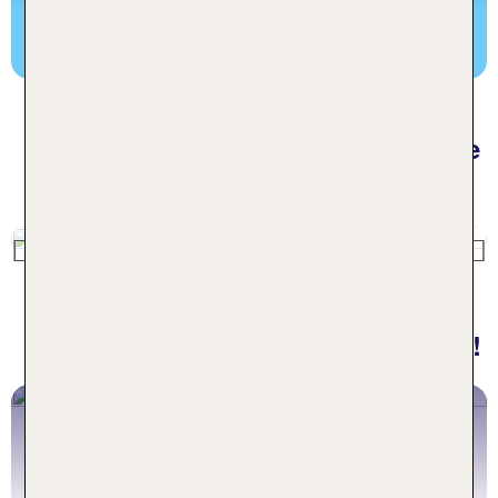
Zum beliebteste TUI Rundreisen Blogartikel
Mehr für deinen Urlaub: Die volle
TUI Vielfalt
Previous
Finde hier deine Traumrundreise!
Individuelle Urlaubserlebnisse
Entdecke unsere Reiseplanerfunktion
Jetzt entdecken