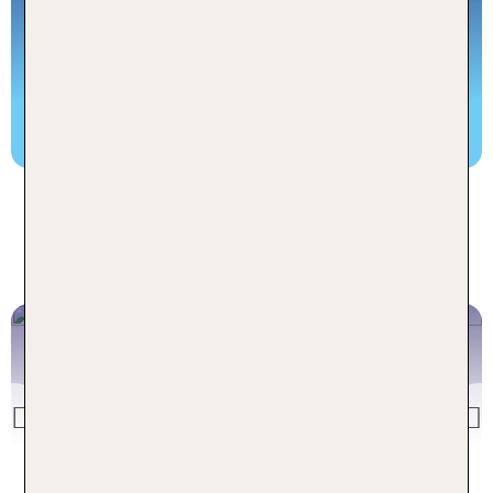
45 Topseller Rundreisen weltweit auf einen Blick!
TUI Rundreise buchen
Unsere aktuell beliebtesten
Rundreise Ziele
VIETNAM
IM LAND DER DREI KLIMAZONEN
Previous
Vietnam Rundreisen